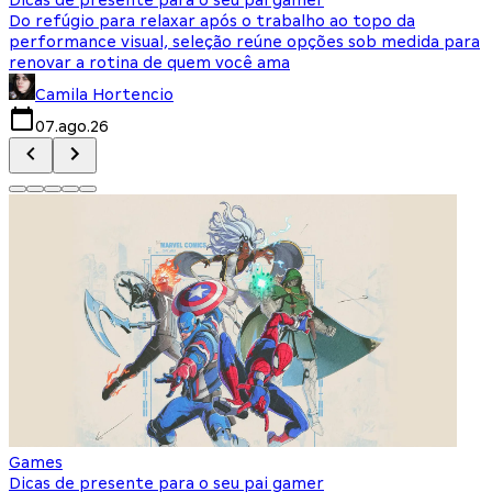
Do refúgio para relaxar após o trabalho ao topo da
d
performance visual, seleção reúne opções sob medida para
J
renovar a rotina de quem você ama
s
Camila Hortencio
07.ago.26
Games
Dicas de presente para o seu pai gamer