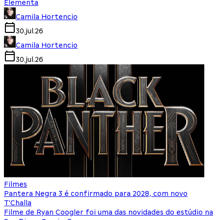
Elementa
Camila Hortencio
30.jul.26
Camila Hortencio
30.jul.26
Filmes
Pantera Negra 3 é confirmado para 2028, com novo
T'Challa
Filme de Ryan Coogler foi uma das novidades do estúdio na