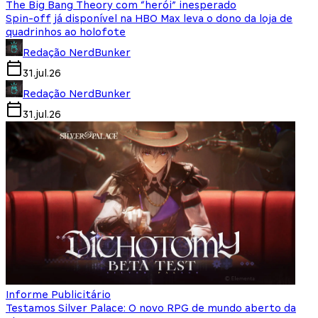
The Big Bang Theory com “herói” inesperado
Spin-off já disponível na HBO Max leva o dono da loja de
quadrinhos ao holofote
Redação NerdBunker
31.jul.26
Redação NerdBunker
31.jul.26
Informe Publicitário
Testamos Silver Palace: O novo RPG de mundo aberto da