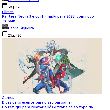
Camila Hortencio
30.jul.26
Filmes
Pantera Negra 3 é confirmado para 2028, com novo
T'Challa
Pedro Siqueira
25.jul.26
Games
Dicas de presente para o seu pai gamer
Do refúgio para relaxar após o trabalho ao topo da