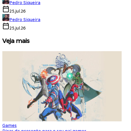
Pedro Siqueira
25.jul.26
Pedro Siqueira
25.jul.26
Veja mais
Games
S
Dicas de presente para o seu pai gamer
E