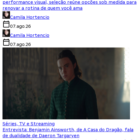
performance visual, seleção reúne opções sob medida para
renovar a rotina de quem você ama
Camila Hortencio
07.ago.26
Camila Hortencio
07.ago.26
Séries, TV e Streaming
Entrevista: Benjamin Ainsworth, de A Casa do Dragão, fala
de dualidade de Daeron Targaryen