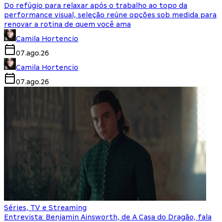
Do refúgio para relaxar após o trabalho ao topo da
performance visual, seleção reúne opções sob medida para
renovar a rotina de quem você ama
Camila Hortencio
07.ago.26
Camila Hortencio
07.ago.26
Séries, TV e Streaming
Entrevista: Benjamin Ainsworth, de A Casa do Dragão, fala