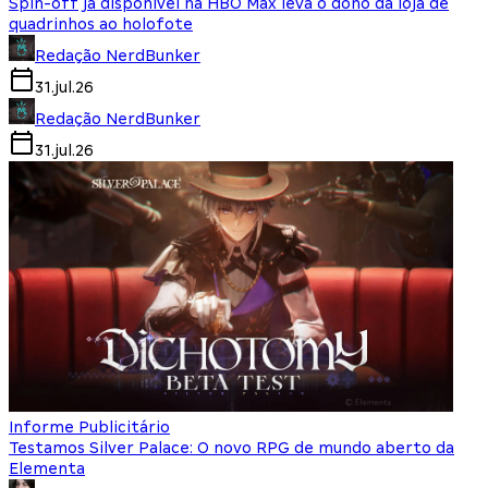
Spin-off já disponível na HBO Max leva o dono da loja de
quadrinhos ao holofote
Redação NerdBunker
31.jul.26
Redação NerdBunker
31.jul.26
Informe Publicitário
Testamos Silver Palace: O novo RPG de mundo aberto da
Elementa