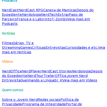
Podcasts
NerdCast
NerdCast RPG
Caneca de Mamicas
Depois do
Expediente
Nerdologia
NerdTech
Extras
Papo de
Parceiro
França e o Labirinto
T-Zombii
Veja mais em
Podcasts
Notícias
Filmes
Séries, TV e
Streaming
Games
Críticas
Entrevistas
Curiosidades e etc.
Veja
mais em Notícias
Vídeos
NerdOffice
NerdPlayer
NerdCast Stories
Nerdologia
Depois
do Expediente
NerdTour
TrailerOffice
Jovem Nerd
Entrevista
Queimando a Língua
Sr. K
Veja mais em Vídeos
Quem somos
Sobre o Jovem Nerd
Redes sociais
Política de
Privacidade
Programa de Integridade
Portal de