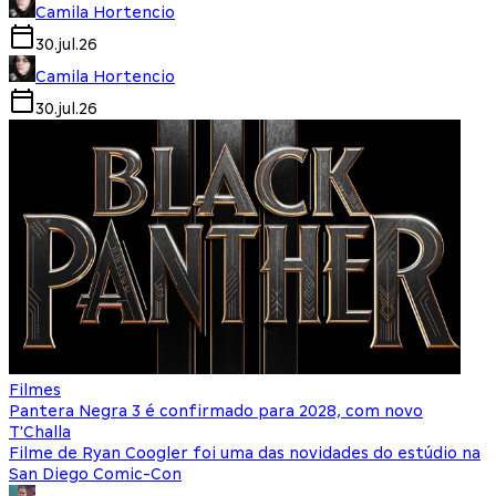
Camila Hortencio
30.jul.26
Camila Hortencio
30.jul.26
Filmes
Pantera Negra 3 é confirmado para 2028, com novo
T'Challa
Filme de Ryan Coogler foi uma das novidades do estúdio na
San Diego Comic-Con