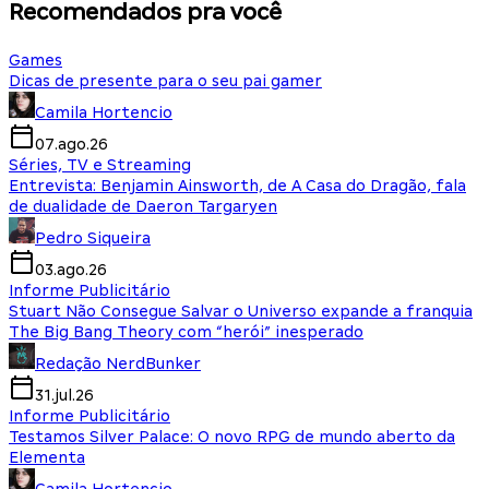
Recomendados pra você
Games
Dicas de presente para o seu pai gamer
Camila Hortencio
07.ago.26
Séries, TV e Streaming
Entrevista: Benjamin Ainsworth, de A Casa do Dragão, fala
de dualidade de Daeron Targaryen
Pedro Siqueira
03.ago.26
Informe Publicitário
Stuart Não Consegue Salvar o Universo expande a franquia
The Big Bang Theory com “herói” inesperado
Redação NerdBunker
31.jul.26
Informe Publicitário
Testamos Silver Palace: O novo RPG de mundo aberto da
Elementa