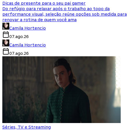
Dicas de presente para o seu pai gamer
Do refúgio para relaxar após o trabalho ao topo da
performance visual, seleção reúne opções sob medida para
renovar a rotina de quem você ama
Camila Hortencio
07.ago.26
Camila Hortencio
07.ago.26
Séries, TV e Streaming