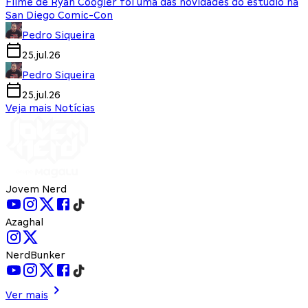
Filme de Ryan Coogler foi uma das novidades do estúdio na
San Diego Comic-Con
Pedro Siqueira
25.jul.26
Pedro Siqueira
25.jul.26
Veja mais Notícias
Jovem Nerd
Azaghal
NerdBunker
Ver mais