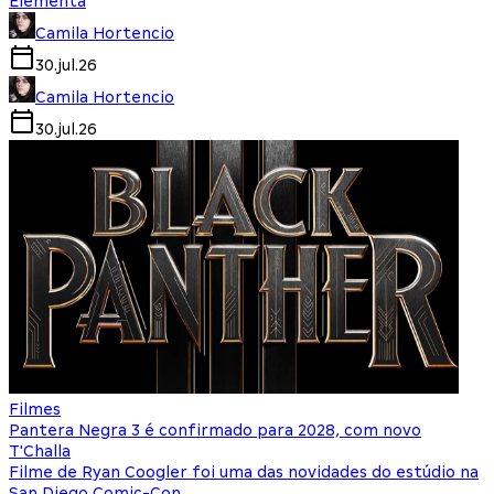
Elementa
Camila Hortencio
30.jul.26
Camila Hortencio
30.jul.26
Filmes
Pantera Negra 3 é confirmado para 2028, com novo
T'Challa
Filme de Ryan Coogler foi uma das novidades do estúdio na
San Diego Comic-Con