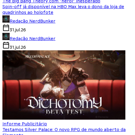
The Big Bang Theory com “herói” inesperado
Spin-off já disponível na HBO Max leva o dono da loja de
quadrinhos ao holofote
Redação NerdBunker
31.jul.26
Redação NerdBunker
31.jul.26
Informe Publicitário
Testamos Silver Palace: O novo RPG de mundo aberto da