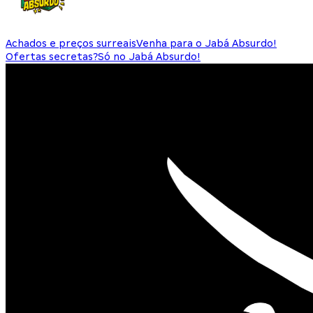
Achados e preços surreais
Venha para o Jabá Absurdo!
Ofertas secretas?
Só no Jabá Absurdo!