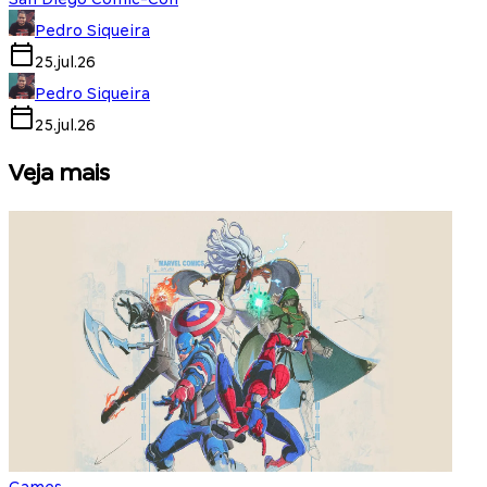
Pedro Siqueira
25.jul.26
Pedro Siqueira
25.jul.26
Veja mais
Games
S