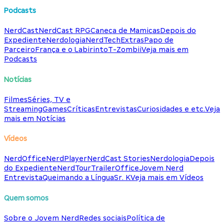
Podcasts
NerdCast
NerdCast RPG
Caneca de Mamicas
Depois do
Expediente
Nerdologia
NerdTech
Extras
Papo de
Parceiro
França e o Labirinto
T-Zombii
Veja mais em
Podcasts
Notícias
Filmes
Séries, TV e
Streaming
Games
Críticas
Entrevistas
Curiosidades e etc.
Veja
mais em Notícias
Vídeos
NerdOffice
NerdPlayer
NerdCast Stories
Nerdologia
Depois
do Expediente
NerdTour
TrailerOffice
Jovem Nerd
Entrevista
Queimando a Língua
Sr. K
Veja mais em Vídeos
Quem somos
Sobre o Jovem Nerd
Redes sociais
Política de