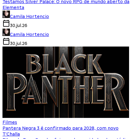
Testamos Silver Palace: O novo RPG de mundo aberto da
Elementa
Camila Hortencio
30.jul.26
Camila Hortencio
30.jul.26
Filmes
Pantera Negra 3 é confirmado para 2028, com novo
T'Challa