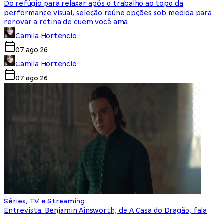
Do refúgio para relaxar após o trabalho ao topo da
performance visual, seleção reúne opções sob medida para
renovar a rotina de quem você ama
Camila Hortencio
07.ago.26
Camila Hortencio
07.ago.26
Séries, TV e Streaming
Entrevista: Benjamin Ainsworth, de A Casa do Dragão, fala