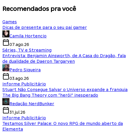
Recomendados pra você
Games
Dicas de presente para o seu pai gamer
Camila Hortencio
07.ago.26
Séries, TV e Streaming
Entrevista: Benjamin Ainsworth, de A Casa do Dragão, fala
de dualidade de Daeron Targaryen
Pedro Siqueira
03.ago.26
Informe Publicitário
Stuart Não Consegue Salvar o Universo expande a franquia
The Big Bang Theory com “herói” inesperado
Redação NerdBunker
31.jul.26
Informe Publicitário
Testamos Silver Palace: O novo RPG de mundo aberto da
Elementa