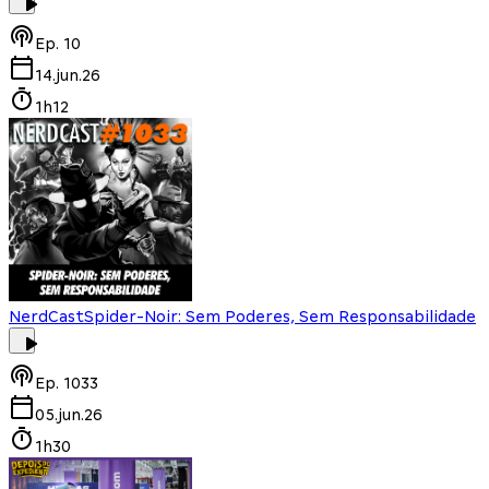
Ep.
10
14.jun.26
1h12
NerdCast
Spider-Noir: Sem Poderes, Sem Responsabilidade
Ep.
1033
05.jun.26
1h30