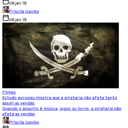
08.jan.18
Priscila Ganiko
08.jan.18
Filmes
Estudo europeu mostra que a pirataria não afeta tanto
assim as vendas
Quando o assunto é música, jogos ou livros, a pirataria não
afeta as vendas
Priscila Ganiko