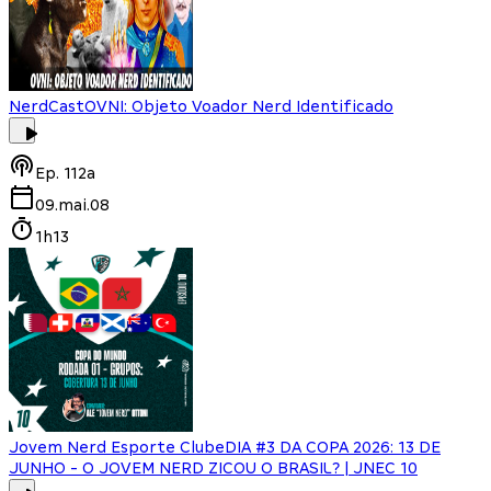
NerdCast
OVNI: Objeto Voador Nerd Identificado
Ep.
112a
09.mai.08
1h13
Jovem Nerd Esporte Clube
DIA #3 DA COPA 2026: 13 DE
JUNHO - O JOVEM NERD ZICOU O BRASIL? | JNEC 10