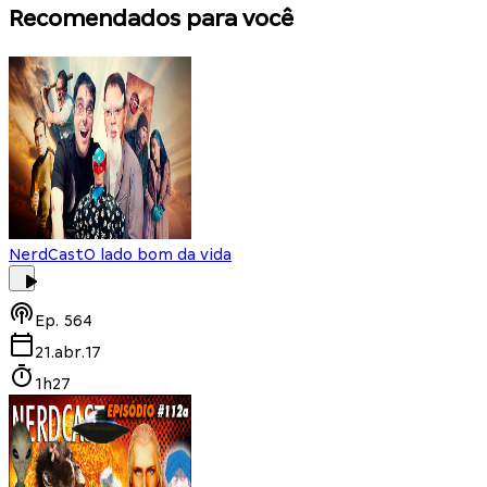
Recomendados para você
NerdCast
O lado bom da vida
Ep.
564
21.abr.17
1h27