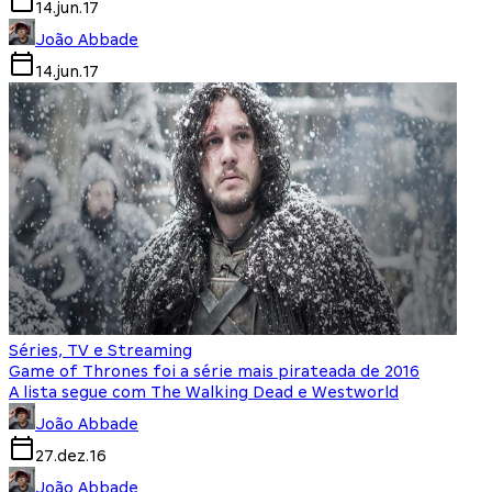
14.jun.17
João Abbade
14.jun.17
Séries, TV e Streaming
Game of Thrones foi a série mais pirateada de 2016
A lista segue com The Walking Dead e Westworld
João Abbade
27.dez.16
João Abbade