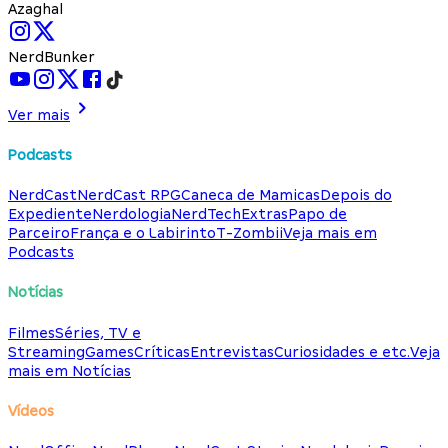
Azaghal
NerdBunker
Ver mais
Podcasts
NerdCast
NerdCast RPG
Caneca de Mamicas
Depois do
Expediente
Nerdologia
NerdTech
Extras
Papo de
Parceiro
França e o Labirinto
T-Zombii
Veja mais em
Podcasts
Notícias
Filmes
Séries, TV e
Streaming
Games
Críticas
Entrevistas
Curiosidades e etc.
Veja
mais em Notícias
Vídeos