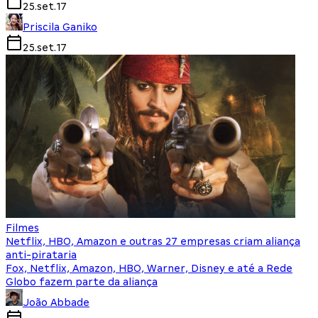
25.set.17
Priscila Ganiko
25.set.17
Filmes
Netflix, HBO, Amazon e outras 27 empresas criam aliança
anti-pirataria
Fox, Netflix, Amazon, HBO, Warner, Disney e até a Rede
Globo fazem parte da aliança
João Abbade