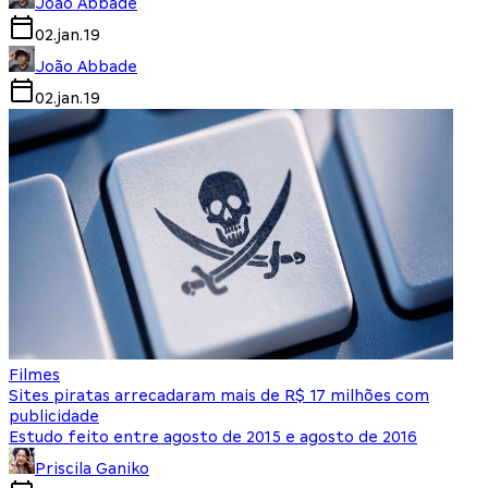
João Abbade
02.jan.19
João Abbade
02.jan.19
Filmes
Sites piratas arrecadaram mais de R$ 17 milhões com
publicidade
Estudo feito entre agosto de 2015 e agosto de 2016
Priscila Ganiko