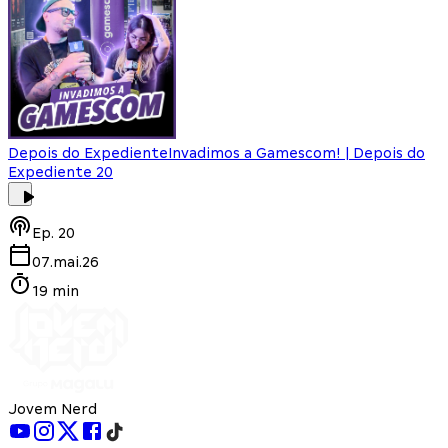
Depois do Expediente
Invadimos a Gamescom! | Depois do
Expediente 20
Ep.
20
07.mai.26
19 min
Jovem Nerd