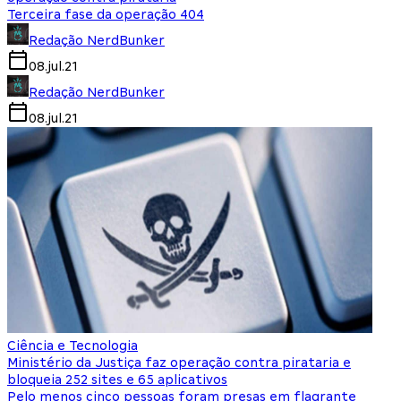
Terceira fase da operação 404
Redação NerdBunker
08.jul.21
Redação NerdBunker
08.jul.21
Ciência e Tecnologia
Ministério da Justiça faz operação contra pirataria e
bloqueia 252 sites e 65 aplicativos
Pelo menos cinco pessoas foram presas em flagrante