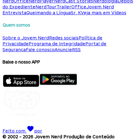
NerdOffice
NerdPlayer
NerdCast Stories
Nerdologia
Depois
do Expediente
NerdTour
TrailerOffice
Jovem Nerd
Entrevista
Queimando a Língua
Sr. K
Veja mais em Vídeos
Quem somos
Sobre o Jovem Nerd
Redes sociais
Política de
Privacidade
Programa de Integridade
Portal de
Segurança
Fale conosco
Anuncie
RSS
Baixe o nosso APP
Feito com
por
© 2002 -
2026
Jovem Nerd Produção de Conteúdo