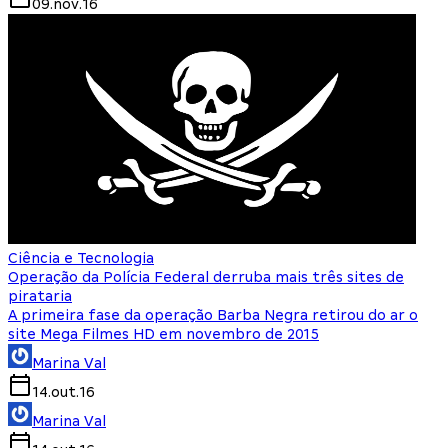
09.nov.16
Ciência e Tecnologia
Operação da Polícia Federal derruba mais três sites de
pirataria
A primeira fase da operação Barba Negra retirou do ar o
site Mega Filmes HD em novembro de 2015
Marina Val
14.out.16
Marina Val