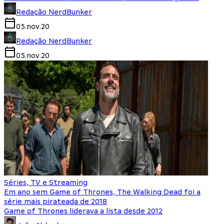
Redação NerdBunker
05.nov.20
Redação NerdBunker
05.nov.20
Séries, TV e Streaming
Em ano sem Game of Thrones, The Walking Dead foi a
série mais pirateada de 2018
Game of Thrones liderava a lista desde 2012