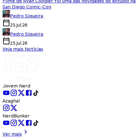
Filme de Ryan Coogler foi uma das novidades do estúdio na
San Diego Comic-Con
Pedro Siqueira
25.jul.26
Pedro Siqueira
25.jul.26
Veja mais Notícias
Jovem Nerd
Azaghal
NerdBunker
Ver mais