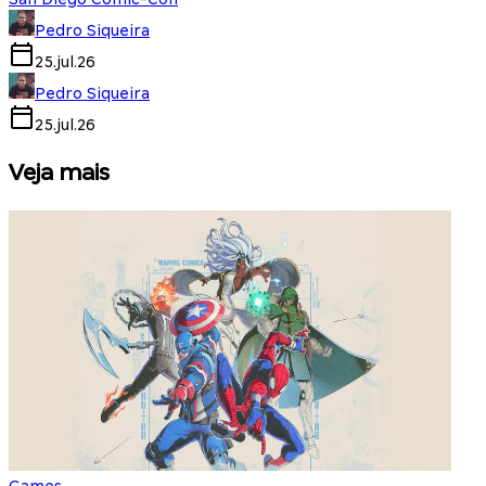
Pedro Siqueira
25.jul.26
Pedro Siqueira
25.jul.26
Veja mais
Games
S