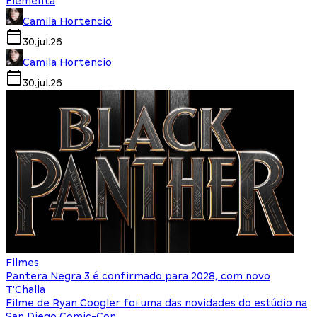
Elementa
Camila Hortencio
30.jul.26
Camila Hortencio
30.jul.26
Filmes
Pantera Negra 3 é confirmado para 2028, com novo
T'Challa
Filme de Ryan Coogler foi uma das novidades do estúdio na
San Diego Comic-Con