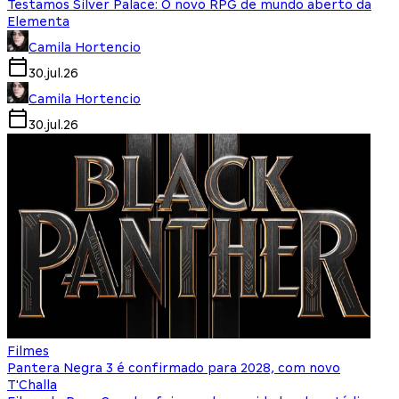
Testamos Silver Palace: O novo RPG de mundo aberto da
Elementa
Camila Hortencio
30.jul.26
Camila Hortencio
30.jul.26
Filmes
Pantera Negra 3 é confirmado para 2028, com novo
T'Challa