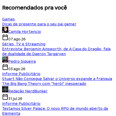
Recomendados pra você
Games
Dicas de presente para o seu pai gamer
Camila Hortencio
07.ago.26
Séries, TV e Streaming
Entrevista: Benjamin Ainsworth, de A Casa do Dragão, fala
de dualidade de Daeron Targaryen
Pedro Siqueira
03.ago.26
Informe Publicitário
Stuart Não Consegue Salvar o Universo expande a franquia
The Big Bang Theory com “herói” inesperado
Redação NerdBunker
31.jul.26
Informe Publicitário
Testamos Silver Palace: O novo RPG de mundo aberto da
Elementa