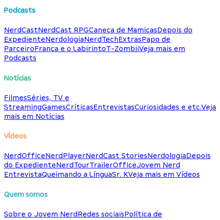
Podcasts
NerdCast
NerdCast RPG
Caneca de Mamicas
Depois do
Expediente
Nerdologia
NerdTech
Extras
Papo de
Parceiro
França e o Labirinto
T-Zombii
Veja mais em
Podcasts
Notícias
Filmes
Séries, TV e
Streaming
Games
Críticas
Entrevistas
Curiosidades e etc.
Veja
mais em Notícias
Vídeos
NerdOffice
NerdPlayer
NerdCast Stories
Nerdologia
Depois
do Expediente
NerdTour
TrailerOffice
Jovem Nerd
Entrevista
Queimando a Língua
Sr. K
Veja mais em Vídeos
Quem somos
Sobre o Jovem Nerd
Redes sociais
Política de