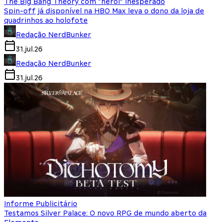
The Big Bang Theory com “herói” inesperado
Spin-off já disponível na HBO Max leva o dono da loja de
quadrinhos ao holofote
Redação NerdBunker
31.jul.26
Redação NerdBunker
31.jul.26
Informe Publicitário
Testamos Silver Palace: O novo RPG de mundo aberto da