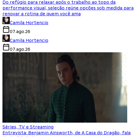
Do refúgio para relaxar após o trabalho ao topo da
performance visual, seleção reúne opções sob medida para
renovar a rotina de quem você ama
Camila Hortencio
07.ago.26
Camila Hortencio
07.ago.26
Séries, TV e Streaming
Entrevista: Benjamin Ainsworth, de A Casa do Dragão, fala