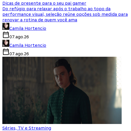
Dicas de presente para o seu pai gamer
Do refúgio para relaxar após o trabalho ao topo da
performance visual, seleção reúne opções sob medida para
renovar a rotina de quem você ama
Camila Hortencio
07.ago.26
Camila Hortencio
07.ago.26
Séries, TV e Streaming