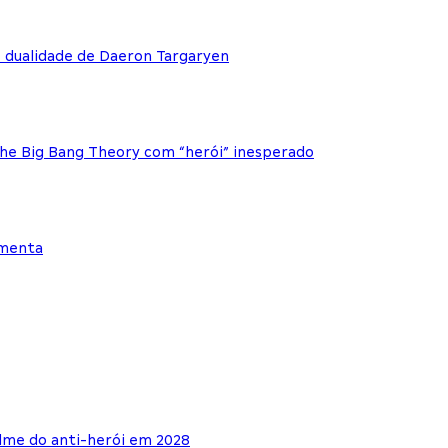
e dualidade de Daeron Targaryen
The Big Bang Theory com “herói” inesperado
ementa
lme do anti-herói em 2028