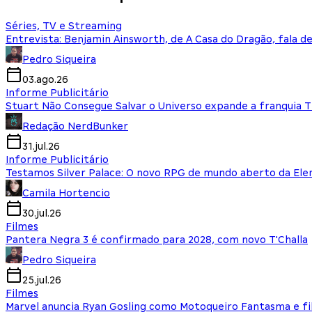
Séries, TV e Streaming
Entrevista: Benjamin Ainsworth, de A Casa do Dragão, fala d
Pedro Siqueira
03.ago.26
Informe Publicitário
Stuart Não Consegue Salvar o Universo expande a franquia 
Redação NerdBunker
31.jul.26
Informe Publicitário
Testamos Silver Palace: O novo RPG de mundo aberto da El
Camila Hortencio
30.jul.26
Filmes
Pantera Negra 3 é confirmado para 2028, com novo T'Challa
Pedro Siqueira
25.jul.26
Filmes
Marvel anuncia Ryan Gosling como Motoqueiro Fantasma e fi