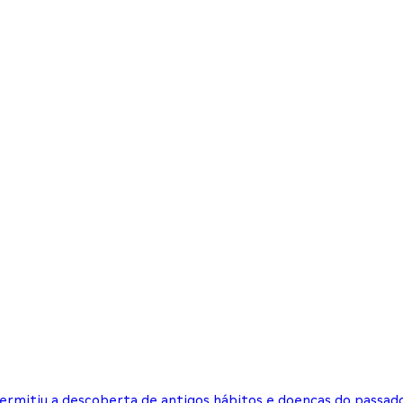
ermitiu a descoberta de antigos hábitos e doenças do passad