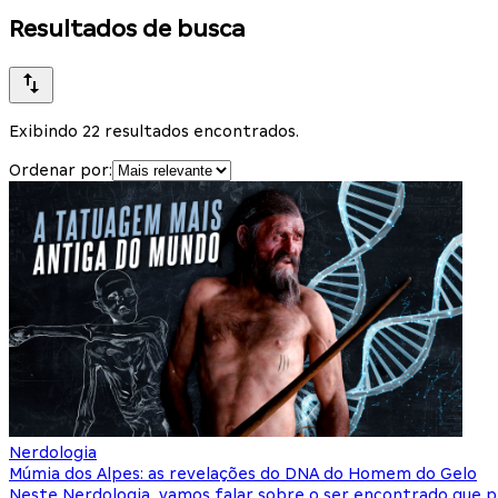
Resultados de busca
Exibindo 22 resultados encontrados.
Ordenar por:
Nerdologia
Múmia dos Alpes: as revelações do DNA do Homem do Gelo
Neste Nerdologia, vamos falar sobre o ser encontrado que p