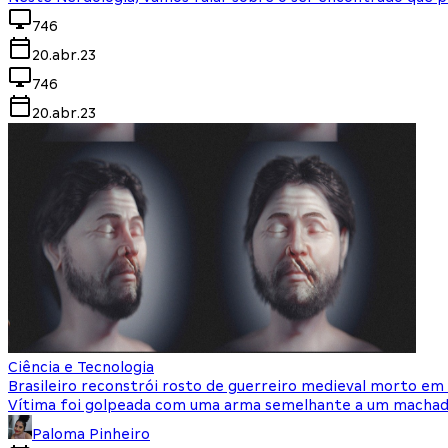
746
20.abr.23
746
20.abr.23
Ciência e Tecnologia
Brasileiro reconstrói rosto de guerreiro medieval morto em
Vítima foi golpeada com uma arma semelhante a um macha
Paloma Pinheiro