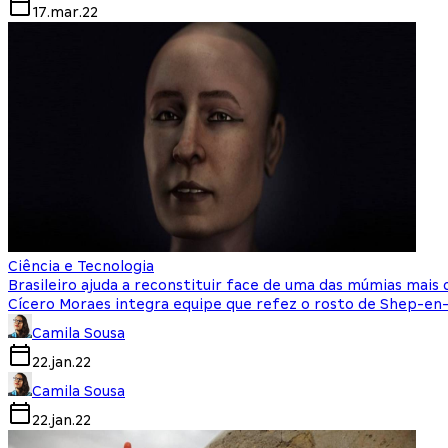
17.mar.22
Ciência e Tecnologia
Brasileiro ajuda a reconstituir face de uma das múmias mai
Cícero Moraes integra equipe que refez o rosto de Shep-en-
Camila Sousa
22.jan.22
Camila Sousa
22.jan.22