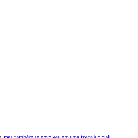
o, mas também se envolveu em uma treta judicial!