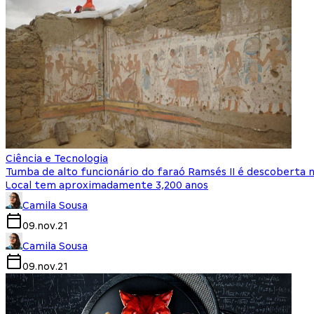
Ciência e Tecnologia
Tumba de alto funcionário do faraó Ramsés II é descoberta 
Local tem aproximadamente 3,200 anos
Camila Sousa
09.nov.21
Camila Sousa
09.nov.21