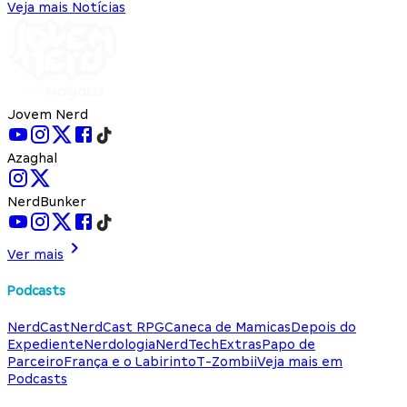
Veja mais Notícias
Jovem Nerd
Azaghal
NerdBunker
Ver mais
Podcasts
NerdCast
NerdCast RPG
Caneca de Mamicas
Depois do
Expediente
Nerdologia
NerdTech
Extras
Papo de
Parceiro
França e o Labirinto
T-Zombii
Veja mais em
Podcasts