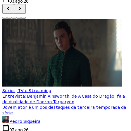
03.ago.26
Séries, TV e Streaming
Entrevista: Benjamin Ainsworth, de A Casa do Dragão, fala
de dualidade de Daeron Targaryen
Jovem ator é um dos destaques da terceira temporada da
série
Pedro Siqueira
03.ago.26