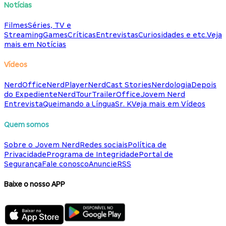
Notícias
Filmes
Séries, TV e
Streaming
Games
Críticas
Entrevistas
Curiosidades e etc.
Veja
mais em Notícias
Vídeos
NerdOffice
NerdPlayer
NerdCast Stories
Nerdologia
Depois
do Expediente
NerdTour
TrailerOffice
Jovem Nerd
Entrevista
Queimando a Língua
Sr. K
Veja mais em Vídeos
Quem somos
Sobre o Jovem Nerd
Redes sociais
Política de
Privacidade
Programa de Integridade
Portal de
Segurança
Fale conosco
Anuncie
RSS
Baixe o nosso APP