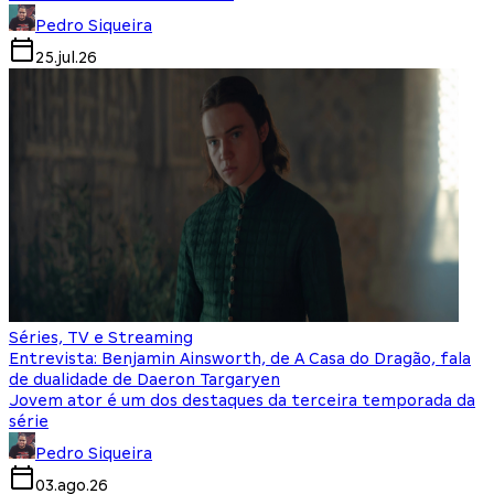
Pedro Siqueira
25.jul.26
Séries, TV e Streaming
Entrevista: Benjamin Ainsworth, de A Casa do Dragão, fala
de dualidade de Daeron Targaryen
Jovem ator é um dos destaques da terceira temporada da
série
Pedro Siqueira
03.ago.26