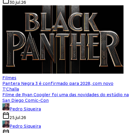
30.jul.26
Filmes
Pantera Negra 3 é confirmado para 2028, com novo
T'Challa
Filme de Ryan Coogler foi uma das novidades do estúdio na
San Diego Comic-Con
Pedro Siqueira
25.jul.26
Pedro Siqueira