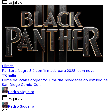
30.jul.26
Filmes
Pantera Negra 3 é confirmado para 2028, com novo
T'Challa
Filme de Ryan Coogler foi uma das novidades do estúdio na
San Diego Comic-Con
Pedro Siqueira
25.jul.26
Pedro Siqueira