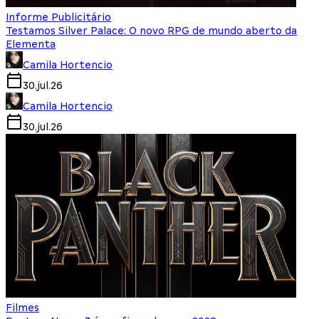
Informe Publicitário
Testamos Silver Palace: O novo RPG de mundo aberto da
Elementa
Camila Hortencio
30.jul.26
Camila Hortencio
30.jul.26
Filmes