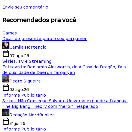
Envie seu comentário
Recomendados pra você
Games
Dicas de presente para o seu pai gamer
Camila Hortencio
07.ago.26
Séries, TV e Streaming
Entrevista: Benjamin Ainsworth, de A Casa do Dragão, fala
de dualidade de Daeron Targaryen
Pedro Siqueira
03.ago.26
Informe Publicitário
Stuart Não Consegue Salvar o Universo expande a franquia
The Big Bang Theory com “herói” inesperado
Redação NerdBunker
31.jul.26
Informe Publicitário