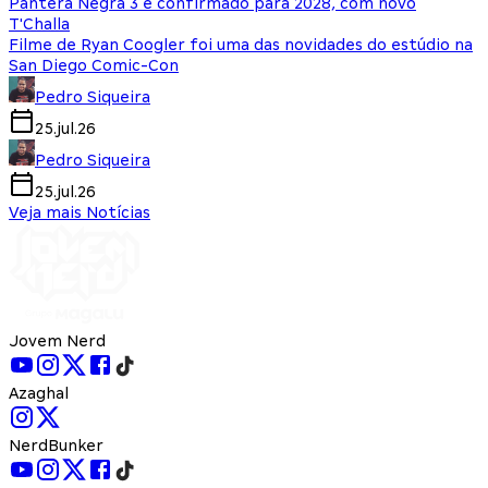
Pantera Negra 3 é confirmado para 2028, com novo
T'Challa
Filme de Ryan Coogler foi uma das novidades do estúdio na
San Diego Comic-Con
Pedro Siqueira
25.jul.26
Pedro Siqueira
25.jul.26
Veja mais Notícias
Jovem Nerd
Azaghal
NerdBunker