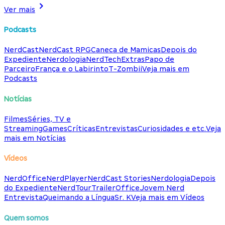
Ver mais
Podcasts
NerdCast
NerdCast RPG
Caneca de Mamicas
Depois do
Expediente
Nerdologia
NerdTech
Extras
Papo de
Parceiro
França e o Labirinto
T-Zombii
Veja mais em
Podcasts
Notícias
Filmes
Séries, TV e
Streaming
Games
Críticas
Entrevistas
Curiosidades e etc.
Veja
mais em Notícias
Vídeos
NerdOffice
NerdPlayer
NerdCast Stories
Nerdologia
Depois
do Expediente
NerdTour
TrailerOffice
Jovem Nerd
Entrevista
Queimando a Língua
Sr. K
Veja mais em Vídeos
Quem somos