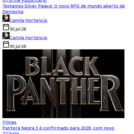
Informe Publicitário
Testamos Silver Palace: O novo RPG de mundo aberto da
Elementa
Camila Hortencio
30.jul.26
Camila Hortencio
30.jul.26
Filmes
Pantera Negra 3 é confirmado para 2028, com novo
T'Challa