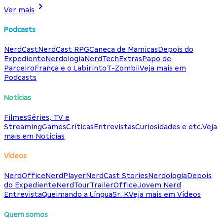
Ver mais
Podcasts
NerdCast
NerdCast RPG
Caneca de Mamicas
Depois do
Expediente
Nerdologia
NerdTech
Extras
Papo de
Parceiro
França e o Labirinto
T-Zombii
Veja mais em
Podcasts
Notícias
Filmes
Séries, TV e
Streaming
Games
Críticas
Entrevistas
Curiosidades e etc.
Veja
mais em Notícias
Vídeos
NerdOffice
NerdPlayer
NerdCast Stories
Nerdologia
Depois
do Expediente
NerdTour
TrailerOffice
Jovem Nerd
Entrevista
Queimando a Língua
Sr. K
Veja mais em Vídeos
Quem somos