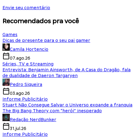
Envie seu comentário
Recomendados pra você
Games
Dicas de presente para o seu pai gamer
Camila Hortencio
07.ago.26
Séries, TV e Streaming
Entrevista: Benjamin Ainsworth, de A Casa do Dragão, fala
de dualidade de Daeron Targaryen
Pedro Siqueira
03.ago.26
Informe Publicitário
Stuart Não Consegue Salvar o Universo expande a franquia
The Big Bang Theory com “herói” inesperado
Redação NerdBunker
31.jul.26
Informe Publicitário