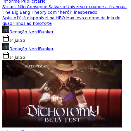
Informe Publicitário
Stuart Não Consegue Salvar o Universo expande a franquia
The Big Bang Theory com “herói” inesperado
Spin-off já disponível na HBO Max leva o dono da loja de
quadrinhos ao holofote
Redação NerdBunker
31.jul.26
Redação NerdBunker
31.jul.26