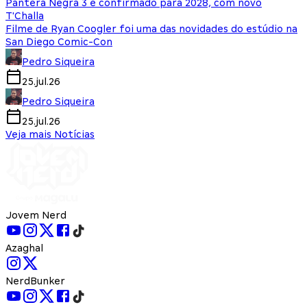
Pantera Negra 3 é confirmado para 2028, com novo
T'Challa
Filme de Ryan Coogler foi uma das novidades do estúdio na
San Diego Comic-Con
Pedro Siqueira
25.jul.26
Pedro Siqueira
25.jul.26
Veja mais Notícias
Jovem Nerd
Azaghal
NerdBunker