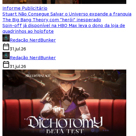
Informe Publicitário
Stuart Não Consegue Salvar o Universo expande a franquia
The Big Bang Theory com “herói” inesperado
Spin-off já disponível na HBO Max leva o dono da loja de
quadrinhos ao holofote
Redação NerdBunker
31.jul.26
Redação NerdBunker
31.jul.26