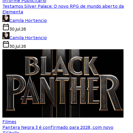
Informe Publicitário
Testamos Silver Palace: O novo RPG de mundo aberto da
Elementa
Camila Hortencio
30.jul.26
Camila Hortencio
30.jul.26
Filmes
Pantera Negra 3 é confirmado para 2028, com novo