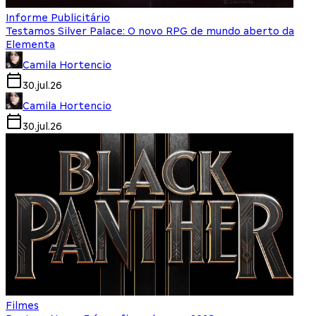
Informe Publicitário
Testamos Silver Palace: O novo RPG de mundo aberto da
Elementa
Camila Hortencio
30.jul.26
Camila Hortencio
30.jul.26
Filmes