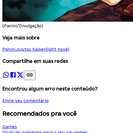
(Panini/Divulgação)
Veja mais sobre
Panini
Jujutsu Kaisen
light novel
Compartilhe em suas redes
Encontrou algum erro neste conteúdo?
Envie seu comentário
Recomendados pra você
Games
Dicas de presente para o seu pai gamer