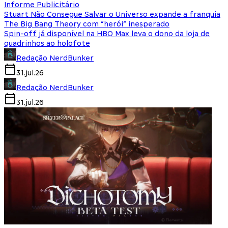
Informe Publicitário
Stuart Não Consegue Salvar o Universo expande a franquia
The Big Bang Theory com “herói” inesperado
Spin-off já disponível na HBO Max leva o dono da loja de
quadrinhos ao holofote
Redação NerdBunker
31.jul.26
Redação NerdBunker
31.jul.26