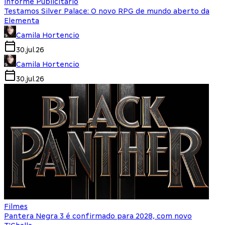
Informe Publicitário
Testamos Silver Palace: O novo RPG de mundo aberto da
Elementa
Camila Hortencio
30.jul.26
Camila Hortencio
30.jul.26
Filmes
Pantera Negra 3 é confirmado para 2028, com novo