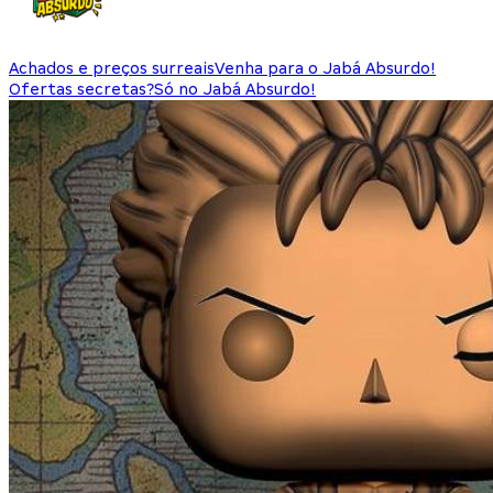
Achados e preços surreais
Venha para o Jabá Absurdo!
Ofertas secretas?
Só no Jabá Absurdo!