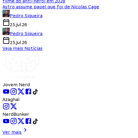
filme do anti-herói em 2028
Astro assume papel que foi de Nicolas Cage
Pedro Siqueira
25.jul.26
Pedro Siqueira
25.jul.26
Veja mais Notícias
Jovem Nerd
Azaghal
NerdBunker
Ver mais