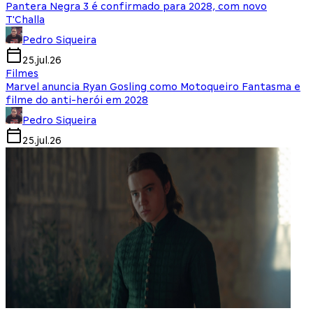
Pantera Negra 3 é confirmado para 2028, com novo
T'Challa
Pedro Siqueira
25.jul.26
Filmes
Marvel anuncia Ryan Gosling como Motoqueiro Fantasma e
filme do anti-herói em 2028
Pedro Siqueira
25.jul.26