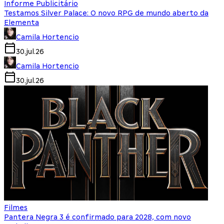
Informe Publicitário
Testamos Silver Palace: O novo RPG de mundo aberto da
Elementa
Camila Hortencio
30.jul.26
Camila Hortencio
30.jul.26
Filmes
Pantera Negra 3 é confirmado para 2028, com novo