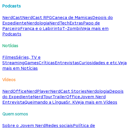
Podcasts
NerdCast
NerdCast RPG
Caneca de Mamicas
Depois do
Expediente
Nerdologia
NerdTech
Extras
Papo de
Parceiro
França e o Labirinto
T-Zombii
Veja mais em
Podcasts
Notícias
Filmes
Séries, TV e
Streaming
Games
Críticas
Entrevistas
Curiosidades e etc.
Veja
mais em Notícias
Vídeos
NerdOffice
NerdPlayer
NerdCast Stories
Nerdologia
Depois
do Expediente
NerdTour
TrailerOffice
Jovem Nerd
Entrevista
Queimando a Língua
Sr. K
Veja mais em Vídeos
Quem somos
Sobre o Jovem Nerd
Redes sociais
Política de