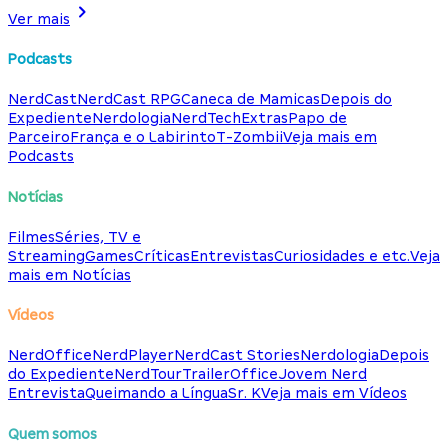
Ver mais
Podcasts
NerdCast
NerdCast RPG
Caneca de Mamicas
Depois do
Expediente
Nerdologia
NerdTech
Extras
Papo de
Parceiro
França e o Labirinto
T-Zombii
Veja mais em
Podcasts
Notícias
Filmes
Séries, TV e
Streaming
Games
Críticas
Entrevistas
Curiosidades e etc.
Veja
mais em Notícias
Vídeos
NerdOffice
NerdPlayer
NerdCast Stories
Nerdologia
Depois
do Expediente
NerdTour
TrailerOffice
Jovem Nerd
Entrevista
Queimando a Língua
Sr. K
Veja mais em Vídeos
Quem somos