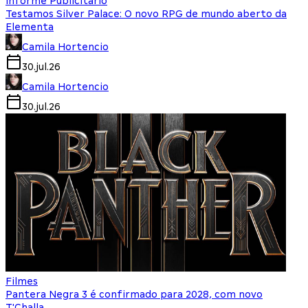
Informe Publicitário
Testamos Silver Palace: O novo RPG de mundo aberto da
Elementa
Camila Hortencio
30.jul.26
Camila Hortencio
30.jul.26
Filmes
Pantera Negra 3 é confirmado para 2028, com novo
T'Challa