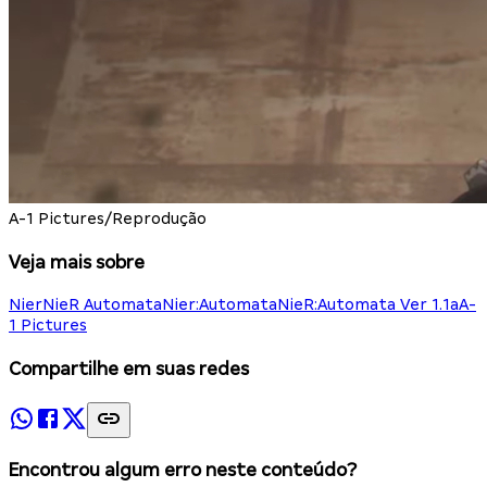
A-1 Pictures/Reprodução
Veja mais sobre
Nier
NieR Automata
Nier:Automata
NieR:Automata Ver 1.1a
A-
1 Pictures
Compartilhe em suas redes
Encontrou algum erro neste conteúdo?