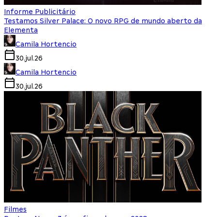
Informe Publicitário
Testamos Silver Palace: O novo RPG de mundo aberto da
Elementa
Camila Hortencio
30.jul.26
Camila Hortencio
30.jul.26
Filmes