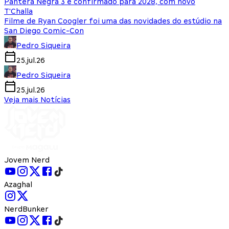
Pantera Negra 3 é confirmado para 2028, com novo
T'Challa
Filme de Ryan Coogler foi uma das novidades do estúdio na
San Diego Comic-Con
Pedro Siqueira
25.jul.26
Pedro Siqueira
25.jul.26
Veja mais Notícias
Jovem Nerd
Azaghal
NerdBunker