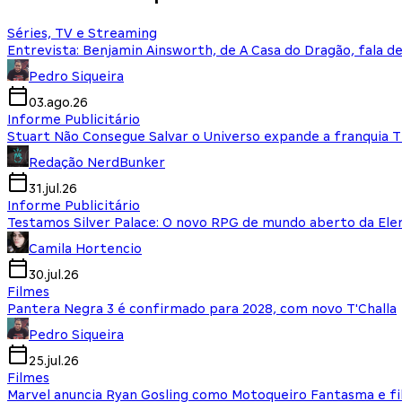
Séries, TV e Streaming
Entrevista: Benjamin Ainsworth, de A Casa do Dragão, fala d
Pedro Siqueira
03.ago.26
Informe Publicitário
Stuart Não Consegue Salvar o Universo expande a franquia 
Redação NerdBunker
31.jul.26
Informe Publicitário
Testamos Silver Palace: O novo RPG de mundo aberto da El
Camila Hortencio
30.jul.26
Filmes
Pantera Negra 3 é confirmado para 2028, com novo T'Challa
Pedro Siqueira
25.jul.26
Filmes
Marvel anuncia Ryan Gosling como Motoqueiro Fantasma e fi