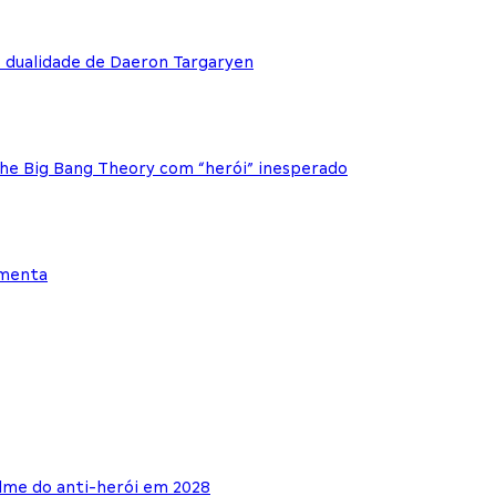
e dualidade de Daeron Targaryen
The Big Bang Theory com “herói” inesperado
ementa
lme do anti-herói em 2028