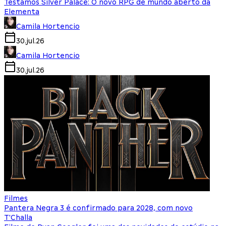
Testamos Silver Palace: O novo RPG de mundo aberto da
Elementa
Camila Hortencio
30.jul.26
Camila Hortencio
30.jul.26
Filmes
Pantera Negra 3 é confirmado para 2028, com novo
T'Challa