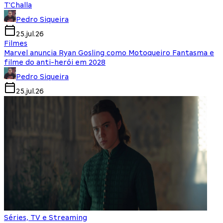
T'Challa
Pedro Siqueira
25.jul.26
Filmes
Marvel anuncia Ryan Gosling como Motoqueiro Fantasma e
filme do anti-herói em 2028
Pedro Siqueira
25.jul.26
Séries, TV e Streaming