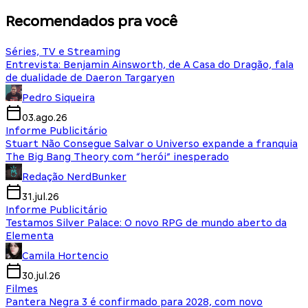
Recomendados pra você
Séries, TV e Streaming
Entrevista: Benjamin Ainsworth, de A Casa do Dragão, fala
de dualidade de Daeron Targaryen
Pedro Siqueira
03.ago.26
Informe Publicitário
Stuart Não Consegue Salvar o Universo expande a franquia
The Big Bang Theory com “herói” inesperado
Redação NerdBunker
31.jul.26
Informe Publicitário
Testamos Silver Palace: O novo RPG de mundo aberto da
Elementa
Camila Hortencio
30.jul.26
Filmes
Pantera Negra 3 é confirmado para 2028, com novo