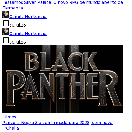
Testamos Silver Palace: O novo RPG de mundo aberto da
Elementa
Camila Hortencio
30.jul.26
Camila Hortencio
30.jul.26
Filmes
Pantera Negra 3 é confirmado para 2028, com novo
T'Challa