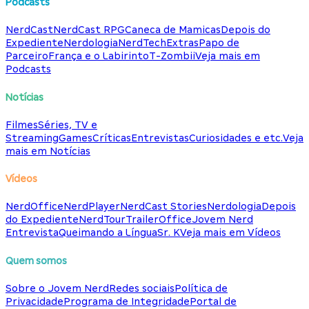
Podcasts
NerdCast
NerdCast RPG
Caneca de Mamicas
Depois do
Expediente
Nerdologia
NerdTech
Extras
Papo de
Parceiro
França e o Labirinto
T-Zombii
Veja mais em
Podcasts
Notícias
Filmes
Séries, TV e
Streaming
Games
Críticas
Entrevistas
Curiosidades e etc.
Veja
mais em Notícias
Vídeos
NerdOffice
NerdPlayer
NerdCast Stories
Nerdologia
Depois
do Expediente
NerdTour
TrailerOffice
Jovem Nerd
Entrevista
Queimando a Língua
Sr. K
Veja mais em Vídeos
Quem somos
Sobre o Jovem Nerd
Redes sociais
Política de
Privacidade
Programa de Integridade
Portal de