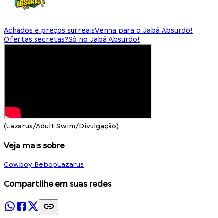
Achados e preços surreais
Venha para o Jabá Absurdo!
Ofertas secretas?
Só no Jabá Absurdo!
(Lazarus/Adult Swim/Divulgação)
Veja mais sobre
Cowboy Bebop
Lazarus
Compartilhe em suas redes