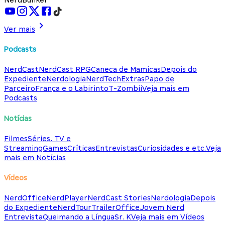
Ver mais
Podcasts
NerdCast
NerdCast RPG
Caneca de Mamicas
Depois do
Expediente
Nerdologia
NerdTech
Extras
Papo de
Parceiro
França e o Labirinto
T-Zombii
Veja mais em
Podcasts
Notícias
Filmes
Séries, TV e
Streaming
Games
Críticas
Entrevistas
Curiosidades e etc.
Veja
mais em Notícias
Vídeos
NerdOffice
NerdPlayer
NerdCast Stories
Nerdologia
Depois
do Expediente
NerdTour
TrailerOffice
Jovem Nerd
Entrevista
Queimando a Língua
Sr. K
Veja mais em Vídeos