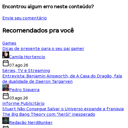
Encontrou algum erro neste conteúdo?
Envie seu comentário
Recomendados pra você
Games
Dicas de presente para o seu pai gamer
Camila Hortencio
07.ago.26
Séries, TV e Streaming
Entrevista: Benjamin Ainsworth, de A Casa do Dragão, fala
de dualidade de Daeron Targaryen
Pedro Siqueira
03.ago.26
Informe Publicitário
Stuart Não Consegue Salvar o Universo expande a franquia
The Big Bang Theory com “herói” inesperado
Redação NerdBunker