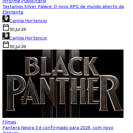
Informe Publicitário
Testamos Silver Palace: O novo RPG de mundo aberto da
Elementa
Camila Hortencio
30.jul.26
Camila Hortencio
30.jul.26
Filmes
Pantera Negra 3 é confirmado para 2028, com novo