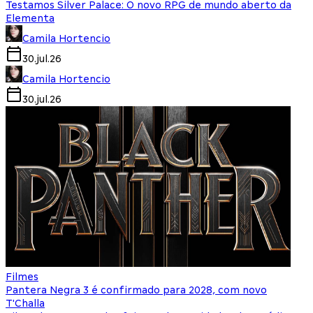
Testamos Silver Palace: O novo RPG de mundo aberto da
Elementa
Camila Hortencio
30.jul.26
Camila Hortencio
30.jul.26
Filmes
Pantera Negra 3 é confirmado para 2028, com novo
T'Challa