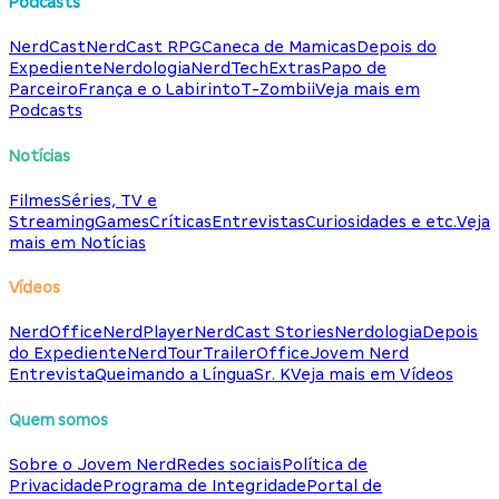
Podcasts
NerdCast
NerdCast RPG
Caneca de Mamicas
Depois do
Expediente
Nerdologia
NerdTech
Extras
Papo de
Parceiro
França e o Labirinto
T-Zombii
Veja mais em
Podcasts
Notícias
Filmes
Séries, TV e
Streaming
Games
Críticas
Entrevistas
Curiosidades e etc.
Veja
mais em Notícias
Vídeos
NerdOffice
NerdPlayer
NerdCast Stories
Nerdologia
Depois
do Expediente
NerdTour
TrailerOffice
Jovem Nerd
Entrevista
Queimando a Língua
Sr. K
Veja mais em Vídeos
Quem somos
Sobre o Jovem Nerd
Redes sociais
Política de
Privacidade
Programa de Integridade
Portal de