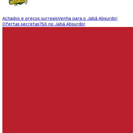
Achados e preços surreais
Venha para o Jabá Absurdo!
Ofertas secretas?
Só no Jabá Absurdo!