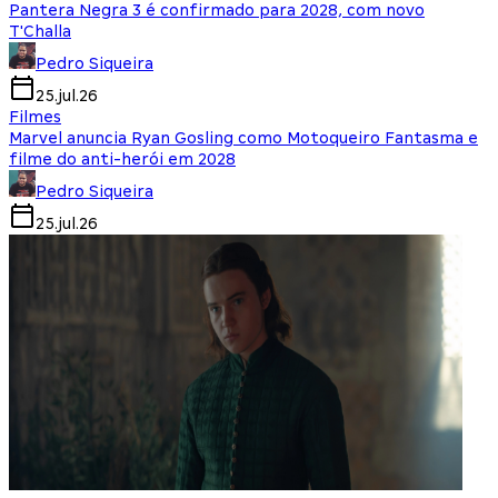
Pantera Negra 3 é confirmado para 2028, com novo
T'Challa
Pedro Siqueira
25.jul.26
Filmes
Marvel anuncia Ryan Gosling como Motoqueiro Fantasma e
filme do anti-herói em 2028
Pedro Siqueira
25.jul.26