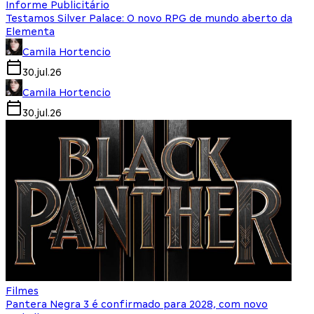
Informe Publicitário
Testamos Silver Palace: O novo RPG de mundo aberto da
Elementa
Camila Hortencio
30.jul.26
Camila Hortencio
30.jul.26
Filmes
Pantera Negra 3 é confirmado para 2028, com novo