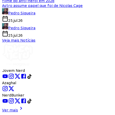
filme do anti-herói em 2028
Astro assume papel que foi de Nicolas Cage
Pedro Siqueira
25.jul.26
Pedro Siqueira
25.jul.26
Veja mais Notícias
Jovem Nerd
Azaghal
NerdBunker
Ver mais