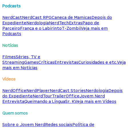
Podcasts
NerdCast
NerdCast RPG
Caneca de Mamicas
Depois do
Expediente
Nerdologia
NerdTech
Extras
Papo de
Parceiro
França e o Labirinto
T-Zombii
Veja mais em
Podcasts
Notícias
Filmes
Séries, TV e
Streaming
Games
Críticas
Entrevistas
Curiosidades e etc.
Veja
mais em Notícias
Vídeos
NerdOffice
NerdPlayer
NerdCast Stories
Nerdologia
Depois
do Expediente
NerdTour
TrailerOffice
Jovem Nerd
Entrevista
Queimando a Língua
Sr. K
Veja mais em Vídeos
Quem somos
Sobre o Jovem Nerd
Redes sociais
Política de