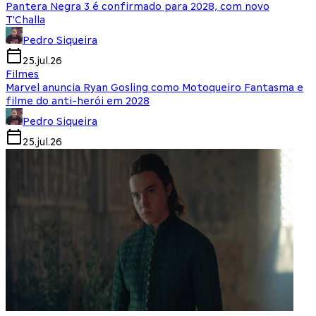
Pantera Negra 3 é confirmado para 2028, com novo
T'Challa
Pedro Siqueira
25.jul.26
Filmes
Marvel anuncia Ryan Gosling como Motoqueiro Fantasma e
filme do anti-herói em 2028
Pedro Siqueira
25.jul.26