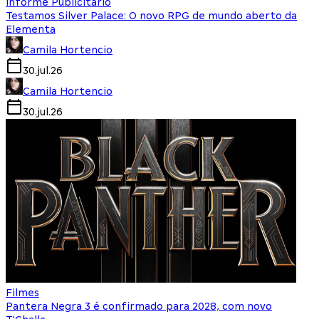
Informe Publicitário
Testamos Silver Palace: O novo RPG de mundo aberto da
Elementa
Camila Hortencio
30.jul.26
Camila Hortencio
30.jul.26
Filmes
Pantera Negra 3 é confirmado para 2028, com novo