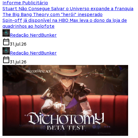
Informe Publicitário
Stuart Não Consegue Salvar o Universo expande a franquia
The Big Bang Theory com “herói” inesperado
Spin-off já disponível na HBO Max leva o dono da loja de
quadrinhos ao holofote
Redação NerdBunker
31.jul.26
Redação NerdBunker
31.jul.26