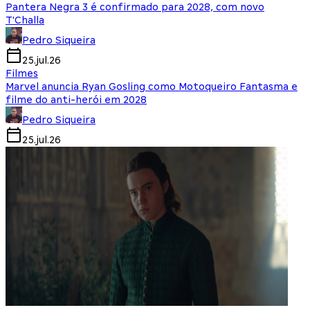
Pantera Negra 3 é confirmado para 2028, com novo
T'Challa
Pedro Siqueira
25.jul.26
Filmes
Marvel anuncia Ryan Gosling como Motoqueiro Fantasma e
filme do anti-herói em 2028
Pedro Siqueira
25.jul.26