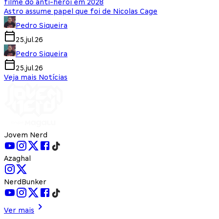
filme do anti-herói em 2028
Astro assume papel que foi de Nicolas Cage
Pedro Siqueira
25.jul.26
Pedro Siqueira
25.jul.26
Veja mais Notícias
Jovem Nerd
Azaghal
NerdBunker
Ver mais