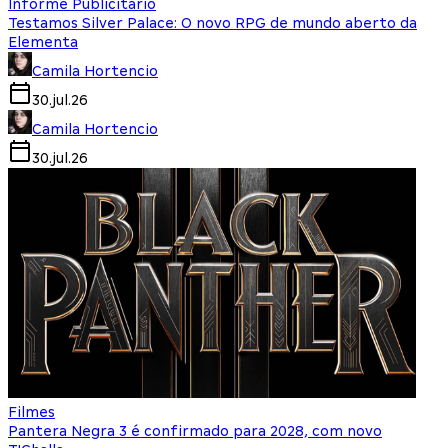
Informe Publicitário
Testamos Silver Palace: O novo RPG de mundo aberto da
Elementa
Camila Hortencio
30.jul.26
Camila Hortencio
30.jul.26
Filmes
Pantera Negra 3 é confirmado para 2028, com novo