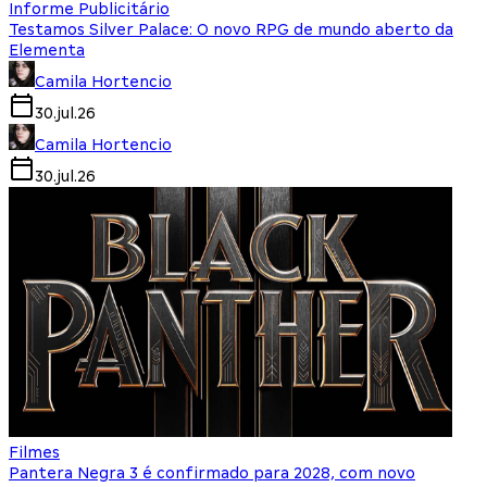
Informe Publicitário
Testamos Silver Palace: O novo RPG de mundo aberto da
Elementa
Camila Hortencio
30.jul.26
Camila Hortencio
30.jul.26
Filmes
Pantera Negra 3 é confirmado para 2028, com novo