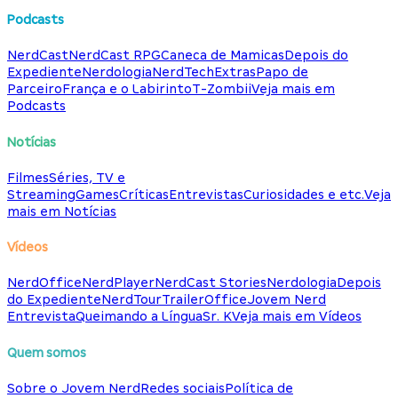
Podcasts
NerdCast
NerdCast RPG
Caneca de Mamicas
Depois do
Expediente
Nerdologia
NerdTech
Extras
Papo de
Parceiro
França e o Labirinto
T-Zombii
Veja mais em
Podcasts
Notícias
Filmes
Séries, TV e
Streaming
Games
Críticas
Entrevistas
Curiosidades e etc.
Veja
mais em Notícias
Vídeos
NerdOffice
NerdPlayer
NerdCast Stories
Nerdologia
Depois
do Expediente
NerdTour
TrailerOffice
Jovem Nerd
Entrevista
Queimando a Língua
Sr. K
Veja mais em Vídeos
Quem somos
Sobre o Jovem Nerd
Redes sociais
Política de