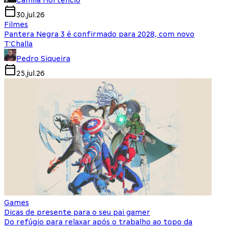
Camila Hortencio
30.jul.26
Filmes
Pantera Negra 3 é confirmado para 2028, com novo
T'Challa
Pedro Siqueira
25.jul.26
Games
Dicas de presente para o seu pai gamer
Do refúgio para relaxar após o trabalho ao topo da