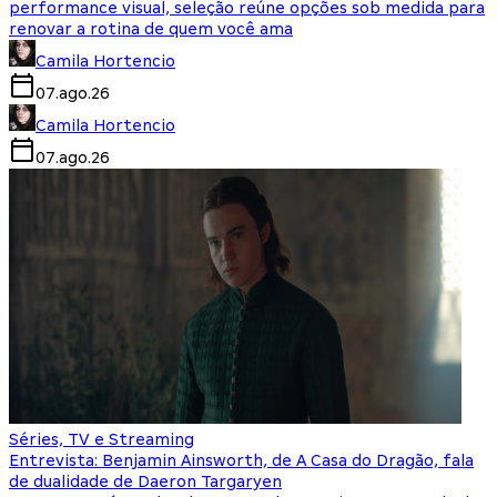
performance visual, seleção reúne opções sob medida para
renovar a rotina de quem você ama
Camila Hortencio
07.ago.26
Camila Hortencio
07.ago.26
Séries, TV e Streaming
Entrevista: Benjamin Ainsworth, de A Casa do Dragão, fala
de dualidade de Daeron Targaryen