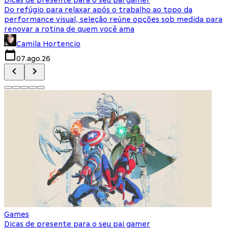
Do refúgio para relaxar após o trabalho ao topo da
d
performance visual, seleção reúne opções sob medida para
J
renovar a rotina de quem você ama
s
Camila Hortencio
07.ago.26
Games
Dicas de presente para o seu pai gamer