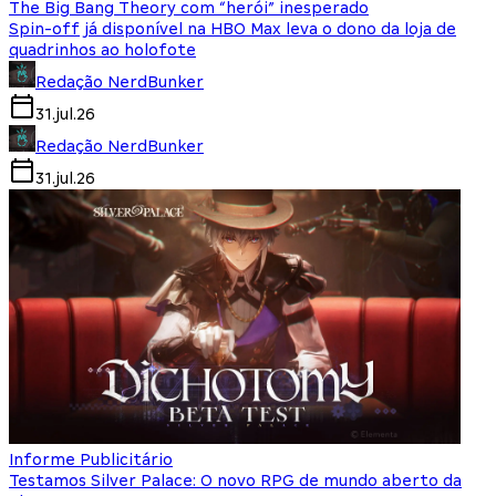
The Big Bang Theory com “herói” inesperado
Spin-off já disponível na HBO Max leva o dono da loja de
quadrinhos ao holofote
Redação NerdBunker
31.jul.26
Redação NerdBunker
31.jul.26
Informe Publicitário
Testamos Silver Palace: O novo RPG de mundo aberto da