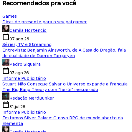
Recomendados pra você
Games
Dicas de presente para o seu pai gamer
Camila Hortencio
07.ago.26
Séries, TV e Streaming
Entrevista: Benjamin Ainsworth, de A Casa do Dragão, fala
de dualidade de Daeron Targaryen
Pedro Siqueira
03.ago.26
Informe Publicitário
Stuart Não Consegue Salvar o Universo expande a franquia
The Big Bang Theory com “herói” inesperado
Redação NerdBunker
31.jul.26
Informe Publicitário
Testamos Silver Palace: O novo RPG de mundo aberto da
Elementa