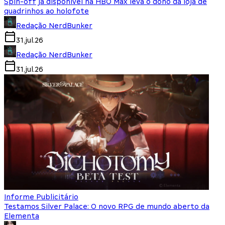
Spin-off já disponível na HBO Max leva o dono da loja de
quadrinhos ao holofote
Redação NerdBunker
31.jul.26
Redação NerdBunker
31.jul.26
Informe Publicitário
Testamos Silver Palace: O novo RPG de mundo aberto da
Elementa