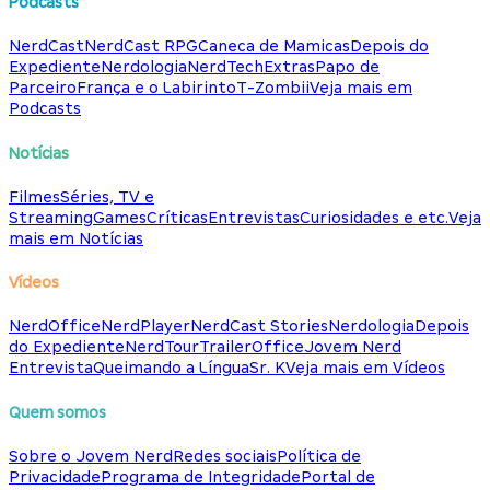
Podcasts
NerdCast
NerdCast RPG
Caneca de Mamicas
Depois do
Expediente
Nerdologia
NerdTech
Extras
Papo de
Parceiro
França e o Labirinto
T-Zombii
Veja mais em
Podcasts
Notícias
Filmes
Séries, TV e
Streaming
Games
Críticas
Entrevistas
Curiosidades e etc.
Veja
mais em Notícias
Vídeos
NerdOffice
NerdPlayer
NerdCast Stories
Nerdologia
Depois
do Expediente
NerdTour
TrailerOffice
Jovem Nerd
Entrevista
Queimando a Língua
Sr. K
Veja mais em Vídeos
Quem somos
Sobre o Jovem Nerd
Redes sociais
Política de
Privacidade
Programa de Integridade
Portal de