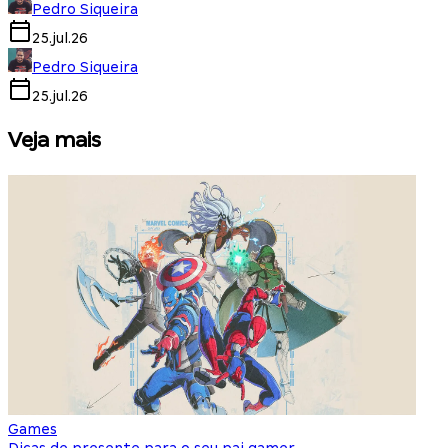
Pedro Siqueira
25.jul.26
Pedro Siqueira
25.jul.26
Veja mais
Games
S
Dicas de presente para o seu pai gamer
E