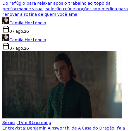
Do refúgio para relaxar após o trabalho ao topo da
performance visual, seleção reúne opções sob medida para
renovar a rotina de quem você ama
Camila Hortencio
07.ago.26
Camila Hortencio
07.ago.26
Séries, TV e Streaming
Entrevista: Benjamin Ainsworth, de A Casa do Dragão, fala