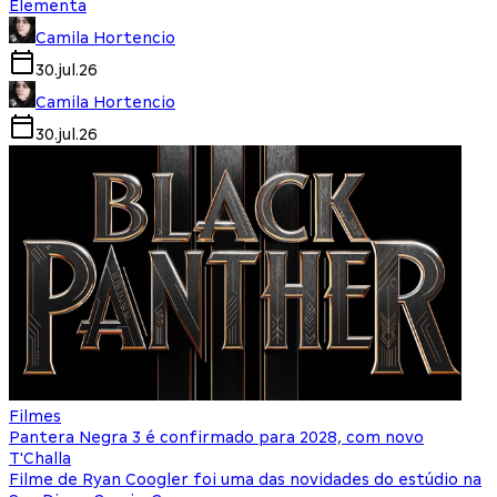
Elementa
Camila Hortencio
30.jul.26
Camila Hortencio
30.jul.26
Filmes
Pantera Negra 3 é confirmado para 2028, com novo
T'Challa
Filme de Ryan Coogler foi uma das novidades do estúdio na