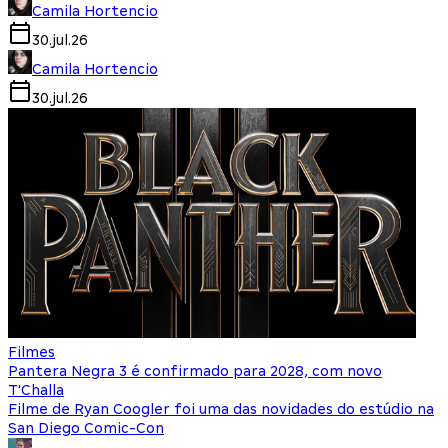
Camila Hortencio
30.jul.26
Camila Hortencio
30.jul.26
Filmes
Pantera Negra 3 é confirmado para 2028, com novo
T'Challa
Filme de Ryan Coogler foi uma das novidades do estúdio na
San Diego Comic-Con