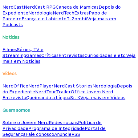
NerdCast
NerdCast RPG
Caneca de Mamicas
Depois do
Expediente
Nerdologia
NerdTech
Extras
Papo de
Parceiro
França e o Labirinto
T-Zombii
Veja mais em
Podcasts
Notícias
Filmes
Séries, TV e
Streaming
Games
Críticas
Entrevistas
Curiosidades e etc.
Veja
mais em Notícias
Vídeos
NerdOffice
NerdPlayer
NerdCast Stories
Nerdologia
Depois
do Expediente
NerdTour
TrailerOffice
Jovem Nerd
Entrevista
Queimando a Língua
Sr. K
Veja mais em Vídeos
Quem somos
Sobre o Jovem Nerd
Redes sociais
Política de
Privacidade
Programa de Integridade
Portal de
Segurança
Fale conosco
Anuncie
RSS