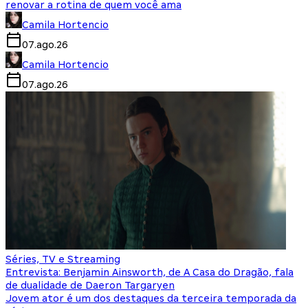
renovar a rotina de quem você ama
Camila Hortencio
07.ago.26
Camila Hortencio
07.ago.26
Séries, TV e Streaming
Entrevista: Benjamin Ainsworth, de A Casa do Dragão, fala
de dualidade de Daeron Targaryen
Jovem ator é um dos destaques da terceira temporada da