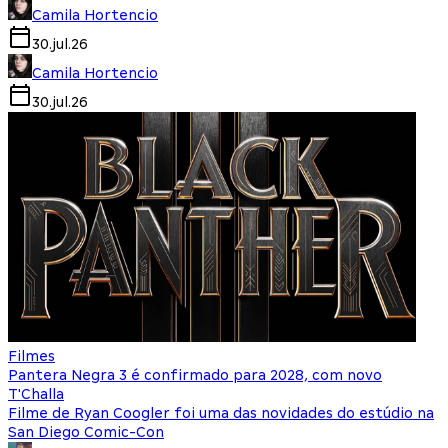
Camila Hortencio
30.jul.26
Camila Hortencio
30.jul.26
Filmes
Pantera Negra 3 é confirmado para 2028, com novo
T'Challa
Filme de Ryan Coogler foi uma das novidades do estúdio na
San Diego Comic-Con