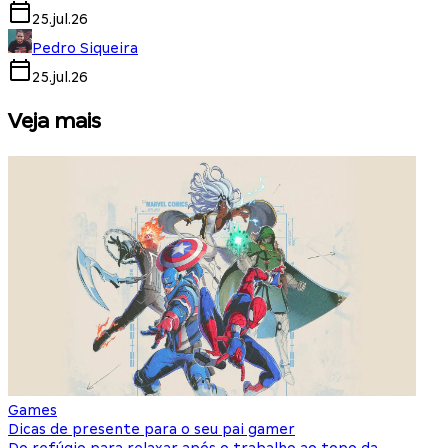
25.jul.26
Pedro Siqueira
25.jul.26
Veja mais
Games
S
Dicas de presente para o seu pai gamer
E
Do refúgio para relaxar após o trabalho ao topo da
d