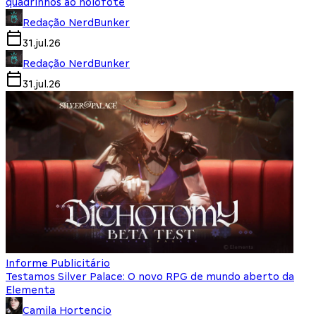
quadrinhos ao holofote
Redação NerdBunker
31.jul.26
Redação NerdBunker
31.jul.26
Informe Publicitário
Testamos Silver Palace: O novo RPG de mundo aberto da
Elementa
Camila Hortencio