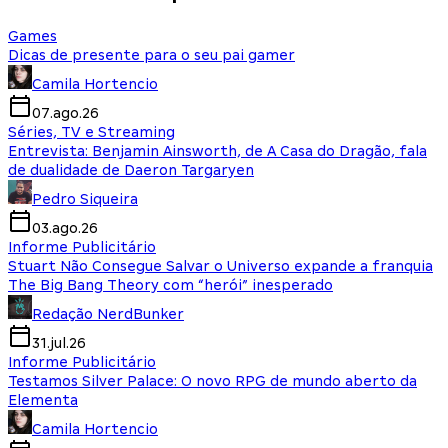
Games
Dicas de presente para o seu pai gamer
Camila Hortencio
07.ago.26
Séries, TV e Streaming
Entrevista: Benjamin Ainsworth, de A Casa do Dragão, fala
de dualidade de Daeron Targaryen
Pedro Siqueira
03.ago.26
Informe Publicitário
Stuart Não Consegue Salvar o Universo expande a franquia
The Big Bang Theory com “herói” inesperado
Redação NerdBunker
31.jul.26
Informe Publicitário
Testamos Silver Palace: O novo RPG de mundo aberto da
Elementa
Camila Hortencio