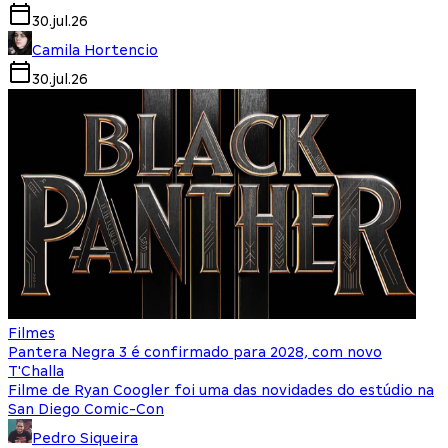
30.jul.26
Camila Hortencio
30.jul.26
Filmes
Pantera Negra 3 é confirmado para 2028, com novo
T'Challa
Filme de Ryan Coogler foi uma das novidades do estúdio na
San Diego Comic-Con
Pedro Siqueira