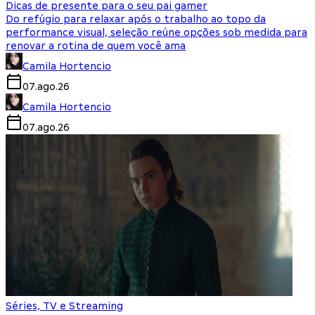
Dicas de presente para o seu pai gamer
Do refúgio para relaxar após o trabalho ao topo da
performance visual, seleção reúne opções sob medida para
renovar a rotina de quem você ama
Camila Hortencio
07.ago.26
Camila Hortencio
07.ago.26
Séries, TV e Streaming