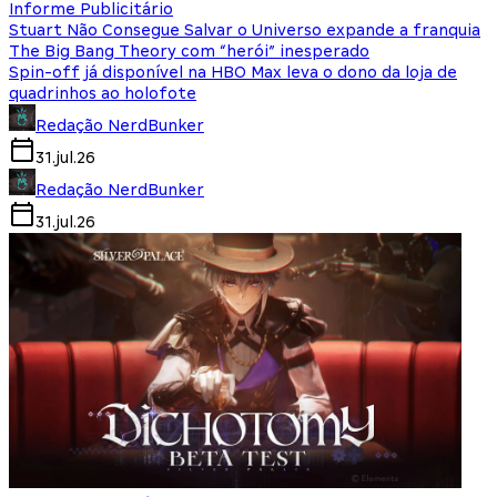
Informe Publicitário
Stuart Não Consegue Salvar o Universo expande a franquia
The Big Bang Theory com “herói” inesperado
Spin-off já disponível na HBO Max leva o dono da loja de
quadrinhos ao holofote
Redação NerdBunker
31.jul.26
Redação NerdBunker
31.jul.26