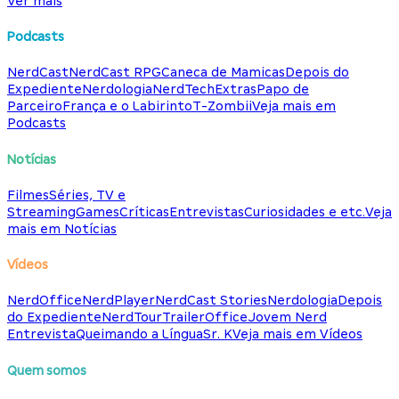
Ver mais
Podcasts
NerdCast
NerdCast RPG
Caneca de Mamicas
Depois do
Expediente
Nerdologia
NerdTech
Extras
Papo de
Parceiro
França e o Labirinto
T-Zombii
Veja mais em
Podcasts
Notícias
Filmes
Séries, TV e
Streaming
Games
Críticas
Entrevistas
Curiosidades e etc.
Veja
mais em Notícias
Vídeos
NerdOffice
NerdPlayer
NerdCast Stories
Nerdologia
Depois
do Expediente
NerdTour
TrailerOffice
Jovem Nerd
Entrevista
Queimando a Língua
Sr. K
Veja mais em Vídeos
Quem somos