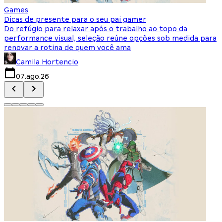
Games
S
Dicas de presente para o seu pai gamer
E
Do refúgio para relaxar após o trabalho ao topo da
d
performance visual, seleção reúne opções sob medida para
J
renovar a rotina de quem você ama
s
Camila Hortencio
07.ago.26