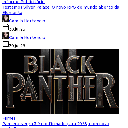
Informe Publicitário
Testamos Silver Palace: O novo RPG de mundo aberto da
Elementa
Camila Hortencio
30.jul.26
Camila Hortencio
30.jul.26
Filmes
Pantera Negra 3 é confirmado para 2028, com novo