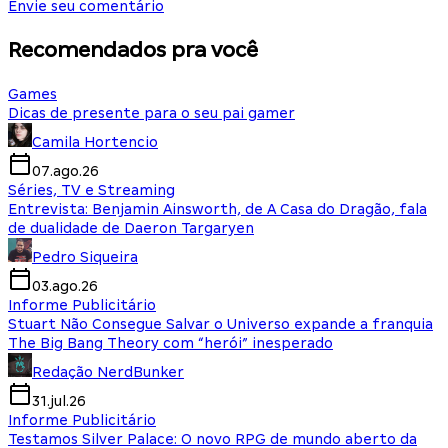
Envie seu comentário
Recomendados pra você
Games
Dicas de presente para o seu pai gamer
Camila Hortencio
07.ago.26
Séries, TV e Streaming
Entrevista: Benjamin Ainsworth, de A Casa do Dragão, fala
de dualidade de Daeron Targaryen
Pedro Siqueira
03.ago.26
Informe Publicitário
Stuart Não Consegue Salvar o Universo expande a franquia
The Big Bang Theory com “herói” inesperado
Redação NerdBunker
31.jul.26
Informe Publicitário
Testamos Silver Palace: O novo RPG de mundo aberto da