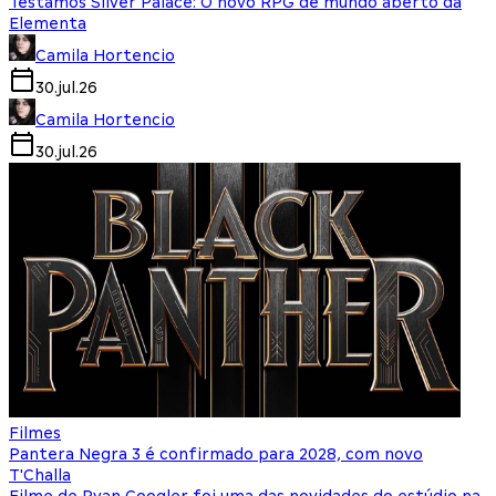
Testamos Silver Palace: O novo RPG de mundo aberto da
Elementa
Camila Hortencio
30.jul.26
Camila Hortencio
30.jul.26
Filmes
Pantera Negra 3 é confirmado para 2028, com novo
T'Challa