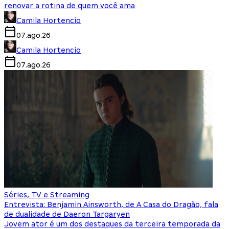
renovar a rotina de quem você ama
Camila Hortencio
07.ago.26
Camila Hortencio
07.ago.26
Séries, TV e Streaming
Entrevista: Benjamin Ainsworth, de A Casa do Dragão, fala
de dualidade de Daeron Targaryen
Jovem ator é um dos destaques da terceira temporada da