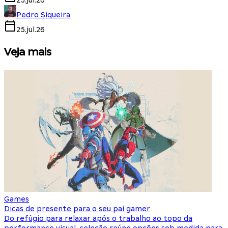
25.jul.26
Pedro Siqueira
25.jul.26
Veja mais
Games
S
Dicas de presente para o seu pai gamer
E
Do refúgio para relaxar após o trabalho ao topo da
d
performance visual, seleção reúne opções sob medida para
J