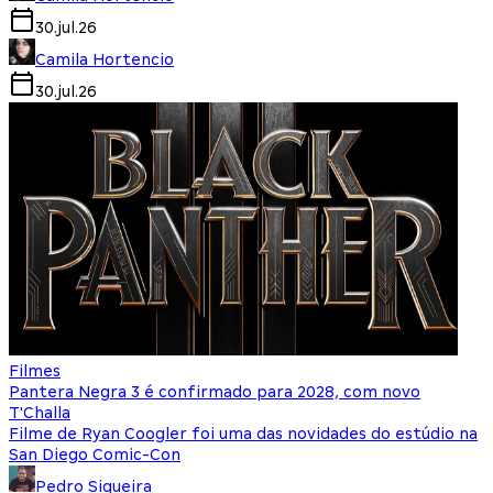
30.jul.26
Camila Hortencio
30.jul.26
Filmes
Pantera Negra 3 é confirmado para 2028, com novo
T'Challa
Filme de Ryan Coogler foi uma das novidades do estúdio na
San Diego Comic-Con
Pedro Siqueira