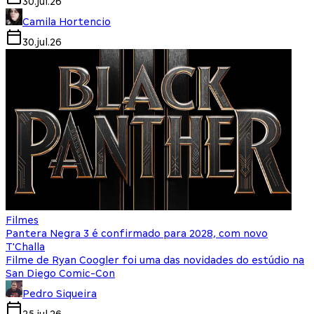
30.jul.26
Camila Hortencio
30.jul.26
Filmes
Pantera Negra 3 é confirmado para 2028, com novo
T'Challa
Filme de Ryan Coogler foi uma das novidades do estúdio na
San Diego Comic-Con
Pedro Siqueira