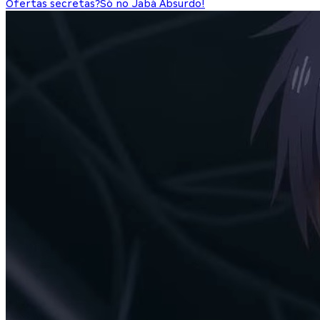
Ofertas secretas?
Só no Jabá Absurdo!