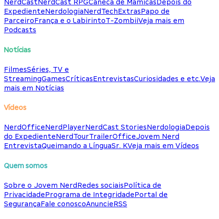
NerdCast
NerdCast RPG
Caneca de Mamicas
Depois do
Expediente
Nerdologia
NerdTech
Extras
Papo de
Parceiro
França e o Labirinto
T-Zombii
Veja mais em
Podcasts
Notícias
Filmes
Séries, TV e
Streaming
Games
Críticas
Entrevistas
Curiosidades e etc.
Veja
mais em Notícias
Vídeos
NerdOffice
NerdPlayer
NerdCast Stories
Nerdologia
Depois
do Expediente
NerdTour
TrailerOffice
Jovem Nerd
Entrevista
Queimando a Língua
Sr. K
Veja mais em Vídeos
Quem somos
Sobre o Jovem Nerd
Redes sociais
Política de
Privacidade
Programa de Integridade
Portal de
Segurança
Fale conosco
Anuncie
RSS