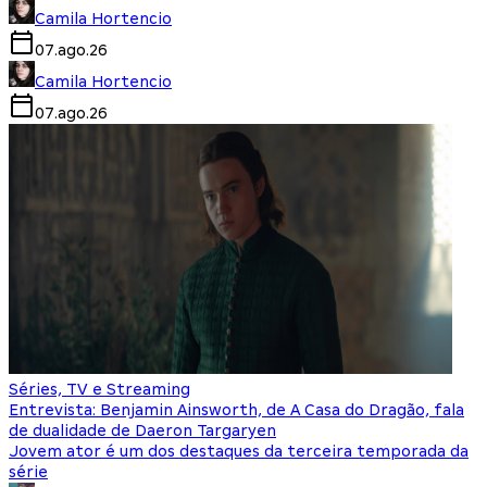
Camila Hortencio
07.ago.26
Camila Hortencio
07.ago.26
Séries, TV e Streaming
Entrevista: Benjamin Ainsworth, de A Casa do Dragão, fala
de dualidade de Daeron Targaryen
Jovem ator é um dos destaques da terceira temporada da
série