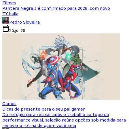
Filmes
Pantera Negra 3 é confirmado para 2028, com novo
T'Challa
Pedro Siqueira
25.jul.26
Games
Dicas de presente para o seu pai gamer
Do refúgio para relaxar após o trabalho ao topo da
performance visual, seleção reúne opções sob medida para
renovar a rotina de quem você ama