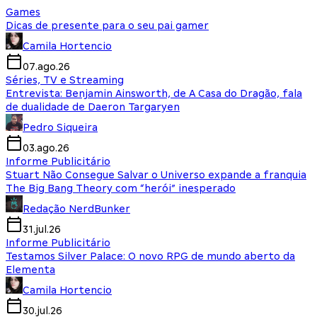
Games
Dicas de presente para o seu pai gamer
Camila Hortencio
07.ago.26
Séries, TV e Streaming
Entrevista: Benjamin Ainsworth, de A Casa do Dragão, fala
de dualidade de Daeron Targaryen
Pedro Siqueira
03.ago.26
Informe Publicitário
Stuart Não Consegue Salvar o Universo expande a franquia
The Big Bang Theory com “herói” inesperado
Redação NerdBunker
31.jul.26
Informe Publicitário
Testamos Silver Palace: O novo RPG de mundo aberto da
Elementa
Camila Hortencio
30.jul.26