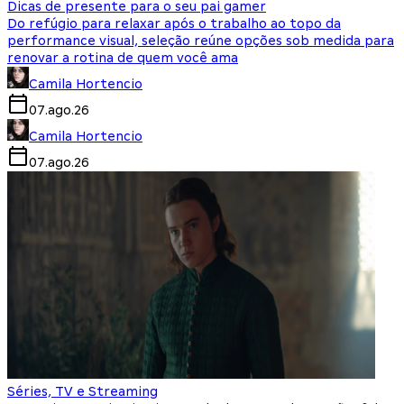
Dicas de presente para o seu pai gamer
Do refúgio para relaxar após o trabalho ao topo da
performance visual, seleção reúne opções sob medida para
renovar a rotina de quem você ama
Camila Hortencio
07.ago.26
Camila Hortencio
07.ago.26
Séries, TV e Streaming