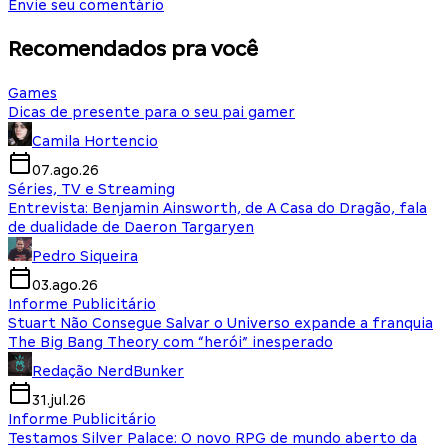
Envie seu comentário
Recomendados pra você
Games
Dicas de presente para o seu pai gamer
Camila Hortencio
07.ago.26
Séries, TV e Streaming
Entrevista: Benjamin Ainsworth, de A Casa do Dragão, fala
de dualidade de Daeron Targaryen
Pedro Siqueira
03.ago.26
Informe Publicitário
Stuart Não Consegue Salvar o Universo expande a franquia
The Big Bang Theory com “herói” inesperado
Redação NerdBunker
31.jul.26
Informe Publicitário
Testamos Silver Palace: O novo RPG de mundo aberto da