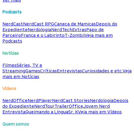
Podcasts
NerdCast
NerdCast RPG
Caneca de Mamicas
Depois do
Expediente
Nerdologia
NerdTech
Extras
Papo de
Parceiro
França e o Labirinto
T-Zombii
Veja mais em
Podcasts
Notícias
Filmes
Séries, TV e
Streaming
Games
Críticas
Entrevistas
Curiosidades e etc.
Veja
mais em Notícias
Vídeos
NerdOffice
NerdPlayer
NerdCast Stories
Nerdologia
Depois
do Expediente
NerdTour
TrailerOffice
Jovem Nerd
Entrevista
Queimando a Língua
Sr. K
Veja mais em Vídeos
Quem somos