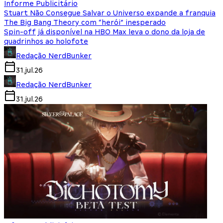
Informe Publicitário
Stuart Não Consegue Salvar o Universo expande a franquia
The Big Bang Theory com “herói” inesperado
Spin-off já disponível na HBO Max leva o dono da loja de
quadrinhos ao holofote
Redação NerdBunker
31.jul.26
Redação NerdBunker
31.jul.26