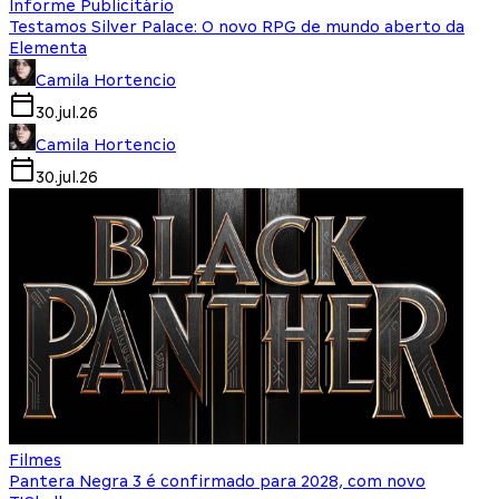
Informe Publicitário
Testamos Silver Palace: O novo RPG de mundo aberto da
Elementa
Camila Hortencio
30.jul.26
Camila Hortencio
30.jul.26
Filmes
Pantera Negra 3 é confirmado para 2028, com novo