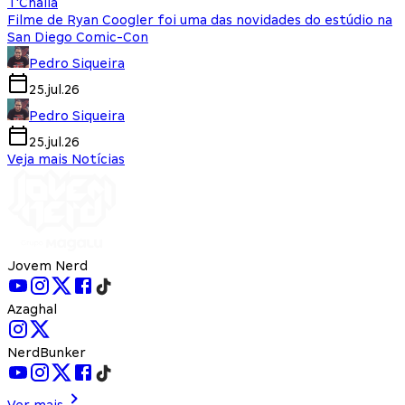
T'Challa
Filme de Ryan Coogler foi uma das novidades do estúdio na
San Diego Comic-Con
Pedro Siqueira
25.jul.26
Pedro Siqueira
25.jul.26
Veja mais Notícias
Jovem Nerd
Azaghal
NerdBunker
Ver mais