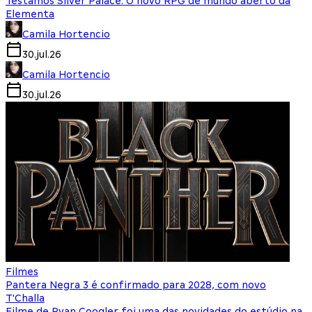
Testamos Silver Palace: O novo RPG de mundo aberto da
Elementa
Camila Hortencio
30.jul.26
Camila Hortencio
30.jul.26
Filmes
Pantera Negra 3 é confirmado para 2028, com novo
T'Challa
Filme de Ryan Coogler foi uma das novidades do estúdio na