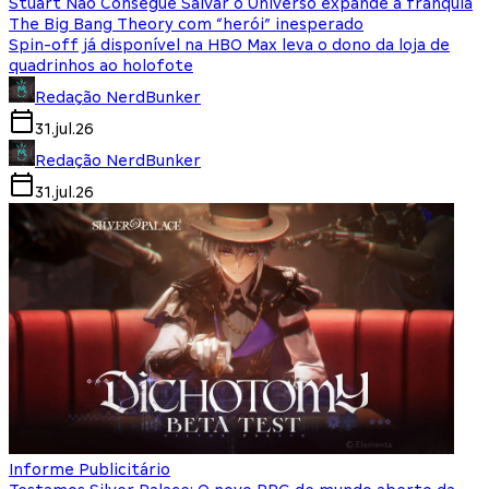
Stuart Não Consegue Salvar o Universo expande a franquia
The Big Bang Theory com “herói” inesperado
Spin-off já disponível na HBO Max leva o dono da loja de
quadrinhos ao holofote
Redação NerdBunker
31.jul.26
Redação NerdBunker
31.jul.26
Informe Publicitário