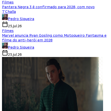
Filmes
Pantera Negra 3 é confirmado para 2028, com novo
T'Challa
Pedro Siqueira
25.jul.26
Filmes
Marvel anuncia Ryan Gosling como Motoqueiro Fantasma e
filme do anti-herói em 2028
Pedro Siqueira
25.jul.26