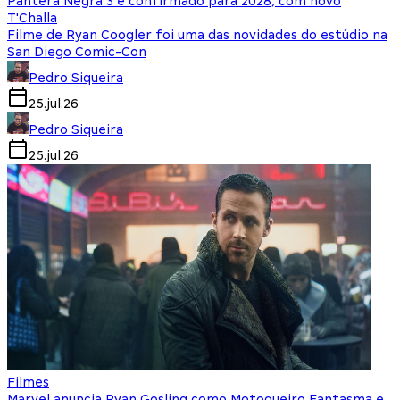
Pantera Negra 3 é confirmado para 2028, com novo
T'Challa
Filme de Ryan Coogler foi uma das novidades do estúdio na
San Diego Comic-Con
Pedro Siqueira
25.jul.26
Pedro Siqueira
25.jul.26
Filmes
Marvel anuncia Ryan Gosling como Motoqueiro Fantasma e