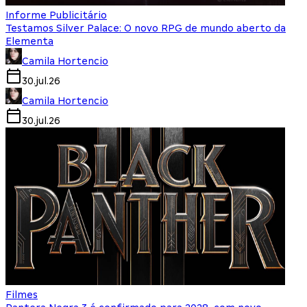
Informe Publicitário
Testamos Silver Palace: O novo RPG de mundo aberto da
Elementa
Camila Hortencio
30.jul.26
Camila Hortencio
30.jul.26
Filmes