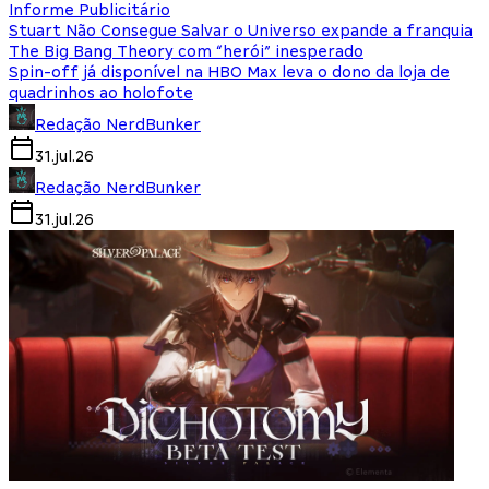
Informe Publicitário
Stuart Não Consegue Salvar o Universo expande a franquia
The Big Bang Theory com “herói” inesperado
Spin-off já disponível na HBO Max leva o dono da loja de
quadrinhos ao holofote
Redação NerdBunker
31.jul.26
Redação NerdBunker
31.jul.26