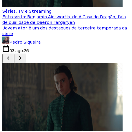
Séries, TV e Streaming
I
Entrevista: Benjamin Ainsworth, de A Casa do Dragão, fala
S
de dualidade de Daeron Targaryen
T
Jovem ator é um dos destaques da terceira temporada da
S
série
q
Pedro Siqueira
03.ago.26