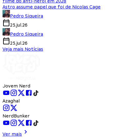
filme do anti-herói em 2028
Astro assume papel que foi de Nicolas Cage
Pedro Siqueira
25.jul.26
Pedro Siqueira
25.jul.26
Veja mais Notícias
Jovem Nerd
Azaghal
NerdBunker
Ver mais