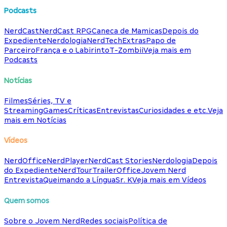
Podcasts
NerdCast
NerdCast RPG
Caneca de Mamicas
Depois do
Expediente
Nerdologia
NerdTech
Extras
Papo de
Parceiro
França e o Labirinto
T-Zombii
Veja mais em
Podcasts
Notícias
Filmes
Séries, TV e
Streaming
Games
Críticas
Entrevistas
Curiosidades e etc.
Veja
mais em Notícias
Vídeos
NerdOffice
NerdPlayer
NerdCast Stories
Nerdologia
Depois
do Expediente
NerdTour
TrailerOffice
Jovem Nerd
Entrevista
Queimando a Língua
Sr. K
Veja mais em Vídeos
Quem somos
Sobre o Jovem Nerd
Redes sociais
Política de