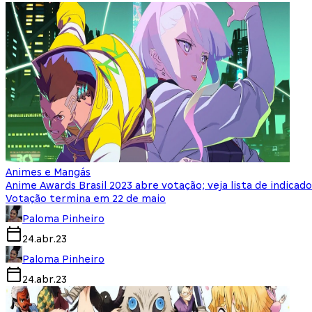
Animes e Mangás
Anime Awards Brasil 2023 abre votação; veja lista de indicado
Votação termina em 22 de maio
Paloma Pinheiro
24.abr.23
Paloma Pinheiro
24.abr.23