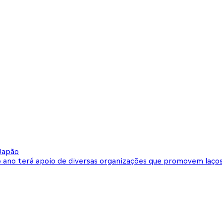
 Japão
ano terá apoio de diversas organizações que promovem laços 