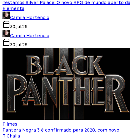
Testamos Silver Palace: O novo RPG de mundo aberto da
Elementa
Camila Hortencio
30.jul.26
Camila Hortencio
30.jul.26
Filmes
Pantera Negra 3 é confirmado para 2028, com novo
T'Challa