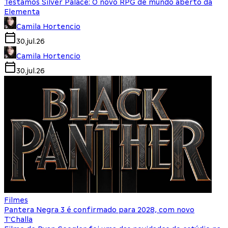
Testamos Silver Palace: O novo RPG de mundo aberto da
Elementa
Camila Hortencio
30.jul.26
Camila Hortencio
30.jul.26
Filmes
Pantera Negra 3 é confirmado para 2028, com novo
T'Challa