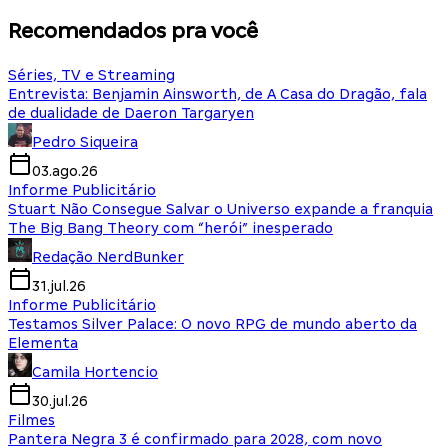
Recomendados pra você
Séries, TV e Streaming
Entrevista: Benjamin Ainsworth, de A Casa do Dragão, fala
de dualidade de Daeron Targaryen
Pedro Siqueira
03.ago.26
Informe Publicitário
Stuart Não Consegue Salvar o Universo expande a franquia
The Big Bang Theory com “herói” inesperado
Redação NerdBunker
31.jul.26
Informe Publicitário
Testamos Silver Palace: O novo RPG de mundo aberto da
Elementa
Camila Hortencio
30.jul.26
Filmes
Pantera Negra 3 é confirmado para 2028, com novo