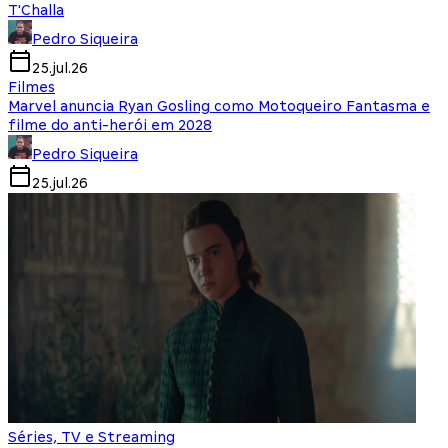
T'Challa
Pedro Siqueira
25.jul.26
Filmes
Marvel anuncia Ryan Gosling como Motoqueiro Fantasma e
filme do anti-herói em 2028
Pedro Siqueira
25.jul.26
Séries, TV e Streaming