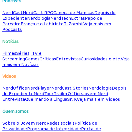
Podcasts
NerdCast
NerdCast RPG
Caneca de Mamicas
Depois do
Expediente
Nerdologia
NerdTech
Extras
Papo de
Parceiro
França e o Labirinto
T-Zombii
Veja mais em
Podcasts
Notícias
Filmes
Séries, TV e
Streaming
Games
Críticas
Entrevistas
Curiosidades e etc.
Veja
mais em Notícias
Vídeos
NerdOffice
NerdPlayer
NerdCast Stories
Nerdologia
Depois
do Expediente
NerdTour
TrailerOffice
Jovem Nerd
Entrevista
Queimando a Língua
Sr. K
Veja mais em Vídeos
Quem somos
Sobre o Jovem Nerd
Redes sociais
Política de
Privacidade
Programa de Integridade
Portal de