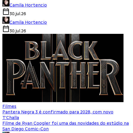
Camila Hortencio
30.jul.26
Camila Hortencio
30.jul.26
Filmes
Pantera Negra 3 é confirmado para 2028, com novo
T'Challa
Filme de Ryan Coogler foi uma das novidades do estúdio na
San Diego Comic-Con