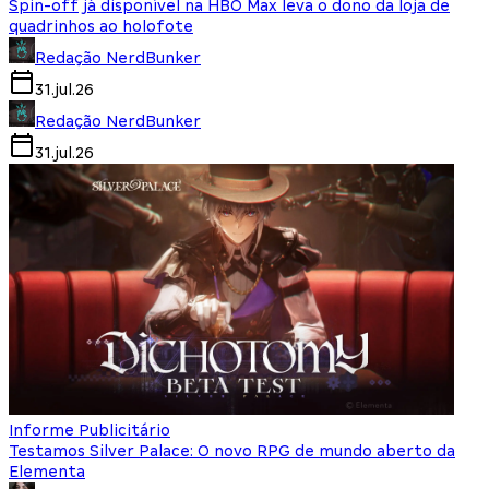
Spin-off já disponível na HBO Max leva o dono da loja de
quadrinhos ao holofote
Redação NerdBunker
31.jul.26
Redação NerdBunker
31.jul.26
Informe Publicitário
Testamos Silver Palace: O novo RPG de mundo aberto da
Elementa