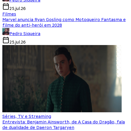
Pedro Siqueira
25.jul.26
Filmes
Marvel anuncia Ryan Gosling como Motoqueiro Fantasma e
filme do anti-herói em 2028
Pedro Siqueira
25.jul.26
Séries, TV e Streaming
Entrevista: Benjamin Ainsworth, de A Casa do Dragão, fala
de dualidade de Daeron Targaryen