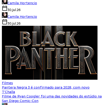
Camila Hortencio
30.jul.26
Camila Hortencio
30.jul.26
Filmes
Pantera Negra 3 é confirmado para 2028, com novo
T'Challa
Filme de Ryan Coogler foi uma das novidades do estúdio na
San Diego Comic-Con