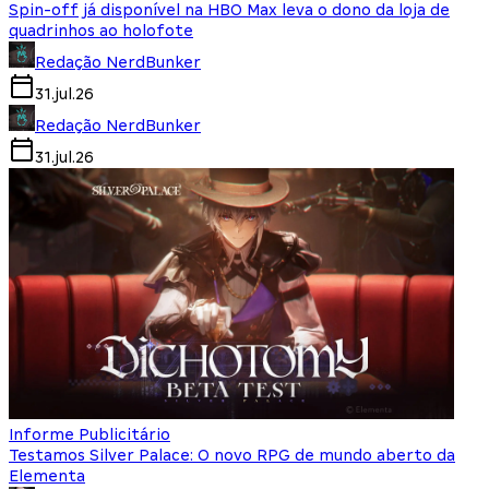
Spin-off já disponível na HBO Max leva o dono da loja de
quadrinhos ao holofote
Redação NerdBunker
31.jul.26
Redação NerdBunker
31.jul.26
Informe Publicitário
Testamos Silver Palace: O novo RPG de mundo aberto da
Elementa