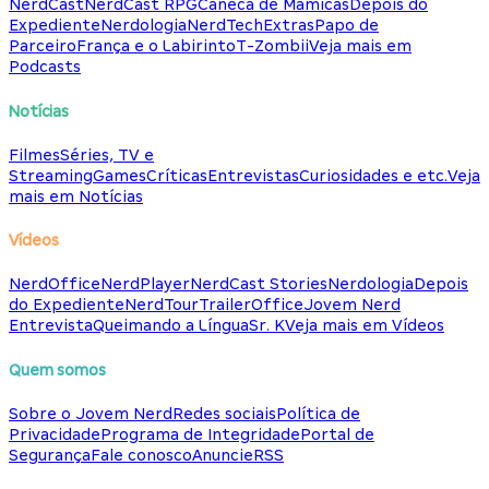
NerdCast
NerdCast RPG
Caneca de Mamicas
Depois do
Expediente
Nerdologia
NerdTech
Extras
Papo de
Parceiro
França e o Labirinto
T-Zombii
Veja mais em
Podcasts
Notícias
Filmes
Séries, TV e
Streaming
Games
Críticas
Entrevistas
Curiosidades e etc.
Veja
mais em Notícias
Vídeos
NerdOffice
NerdPlayer
NerdCast Stories
Nerdologia
Depois
do Expediente
NerdTour
TrailerOffice
Jovem Nerd
Entrevista
Queimando a Língua
Sr. K
Veja mais em Vídeos
Quem somos
Sobre o Jovem Nerd
Redes sociais
Política de
Privacidade
Programa de Integridade
Portal de
Segurança
Fale conosco
Anuncie
RSS