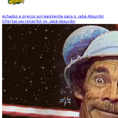
Achados e preços surreais
Venha para o Jabá Absurdo!
Ofertas secretas?
Só no Jabá Absurdo!