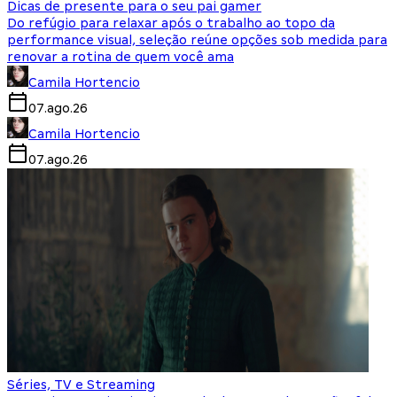
Dicas de presente para o seu pai gamer
Do refúgio para relaxar após o trabalho ao topo da
performance visual, seleção reúne opções sob medida para
renovar a rotina de quem você ama
Camila Hortencio
07.ago.26
Camila Hortencio
07.ago.26
Séries, TV e Streaming