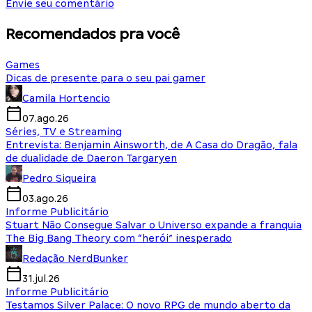
Envie seu comentário
Recomendados pra você
Games
Dicas de presente para o seu pai gamer
Camila Hortencio
07.ago.26
Séries, TV e Streaming
Entrevista: Benjamin Ainsworth, de A Casa do Dragão, fala
de dualidade de Daeron Targaryen
Pedro Siqueira
03.ago.26
Informe Publicitário
Stuart Não Consegue Salvar o Universo expande a franquia
The Big Bang Theory com “herói” inesperado
Redação NerdBunker
31.jul.26
Informe Publicitário
Testamos Silver Palace: O novo RPG de mundo aberto da