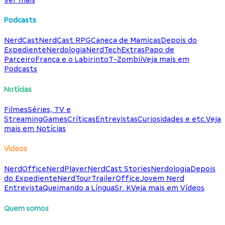
Podcasts
NerdCast
NerdCast RPG
Caneca de Mamicas
Depois do
Expediente
Nerdologia
NerdTech
Extras
Papo de
Parceiro
França e o Labirinto
T-Zombii
Veja mais em
Podcasts
Notícias
Filmes
Séries, TV e
Streaming
Games
Críticas
Entrevistas
Curiosidades e etc.
Veja
mais em Notícias
Vídeos
NerdOffice
NerdPlayer
NerdCast Stories
Nerdologia
Depois
do Expediente
NerdTour
TrailerOffice
Jovem Nerd
Entrevista
Queimando a Língua
Sr. K
Veja mais em Vídeos
Quem somos