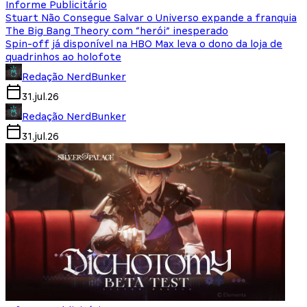
Informe Publicitário
Stuart Não Consegue Salvar o Universo expande a franquia
The Big Bang Theory com “herói” inesperado
Spin-off já disponível na HBO Max leva o dono da loja de
quadrinhos ao holofote
Redação NerdBunker
31.jul.26
Redação NerdBunker
31.jul.26