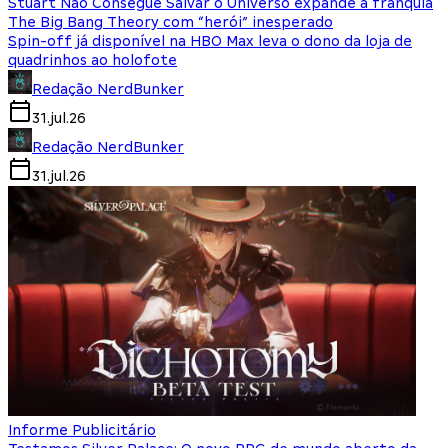
Stuart Não Consegue Salvar o Universo expande a franquia
The Big Bang Theory com “herói” inesperado
Spin-off já disponível na HBO Max leva o dono da loja de
quadrinhos ao holofote
Redação NerdBunker
31.jul.26
Redação NerdBunker
31.jul.26
Informe Publicitário