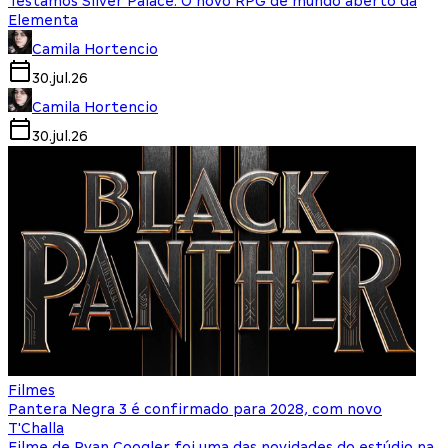
Testamos Silver Palace: O novo RPG de mundo aberto da
Elementa
Camila Hortencio
30.jul.26
Camila Hortencio
30.jul.26
Filmes
Pantera Negra 3 é confirmado para 2028, com novo
T'Challa
Filme de Ryan Coogler foi uma das novidades do estúdio na