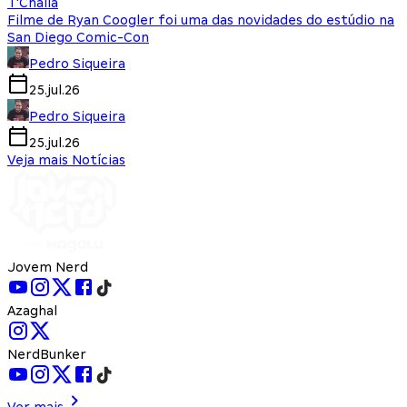
T'Challa
Filme de Ryan Coogler foi uma das novidades do estúdio na
San Diego Comic-Con
Pedro Siqueira
25.jul.26
Pedro Siqueira
25.jul.26
Veja mais Notícias
Jovem Nerd
Azaghal
NerdBunker
Ver mais