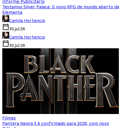
Informe Publicitário
Testamos Silver Palace: O novo RPG de mundo aberto da
Elementa
Camila Hortencio
30.jul.26
Camila Hortencio
30.jul.26
Filmes
Pantera Negra 3 é confirmado para 2028, com novo