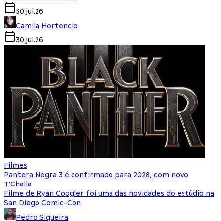
30.jul.26
Camila Hortencio
30.jul.26
Filmes
Pantera Negra 3 é confirmado para 2028, com novo
T'Challa
Filme de Ryan Coogler foi uma das novidades do estúdio na
San Diego Comic-Con
Pedro Siqueira