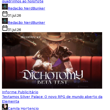
quadrinhos ao holofote
Redação NerdBunker
31.jul.26
Redação NerdBunker
31.jul.26
Informe Publicitário
Testamos Silver Palace: O novo RPG de mundo aberto da
Elementa
Camila Hortencio