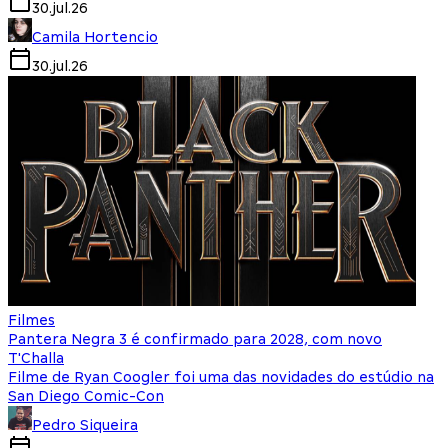
30.jul.26
Camila Hortencio
30.jul.26
Filmes
Pantera Negra 3 é confirmado para 2028, com novo
T'Challa
Filme de Ryan Coogler foi uma das novidades do estúdio na
San Diego Comic-Con
Pedro Siqueira