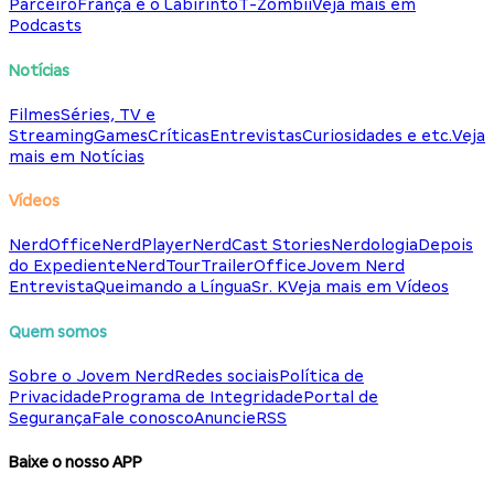
Parceiro
França e o Labirinto
T-Zombii
Veja mais em
Podcasts
Notícias
Filmes
Séries, TV e
Streaming
Games
Críticas
Entrevistas
Curiosidades e etc.
Veja
mais em Notícias
Vídeos
NerdOffice
NerdPlayer
NerdCast Stories
Nerdologia
Depois
do Expediente
NerdTour
TrailerOffice
Jovem Nerd
Entrevista
Queimando a Língua
Sr. K
Veja mais em Vídeos
Quem somos
Sobre o Jovem Nerd
Redes sociais
Política de
Privacidade
Programa de Integridade
Portal de
Segurança
Fale conosco
Anuncie
RSS
Baixe o nosso APP