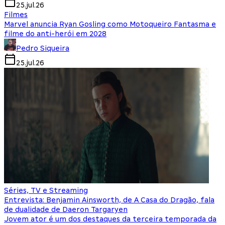
25.jul.26
Filmes
Marvel anuncia Ryan Gosling como Motoqueiro Fantasma e
filme do anti-herói em 2028
Pedro Siqueira
25.jul.26
Séries, TV e Streaming
Entrevista: Benjamin Ainsworth, de A Casa do Dragão, fala
de dualidade de Daeron Targaryen
Jovem ator é um dos destaques da terceira temporada da