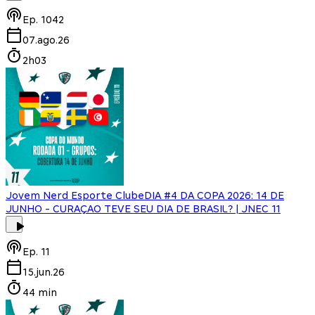
Ep.
1042
07.ago.26
2h03
Jovem Nerd Esporte Clube
DIA #4 DA COPA 2026: 14 DE
JUNHO - CURAÇAO TEVE SEU DIA DE BRASIL? | JNEC 11
Ep.
11
15.jun.26
44 min