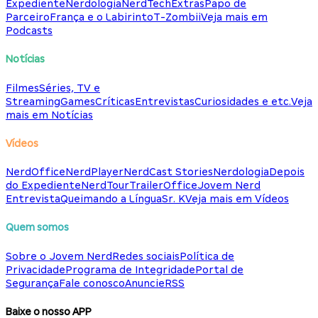
Expediente
Nerdologia
NerdTech
Extras
Papo de
Parceiro
França e o Labirinto
T-Zombii
Veja mais em
Podcasts
Notícias
Filmes
Séries, TV e
Streaming
Games
Críticas
Entrevistas
Curiosidades e etc.
Veja
mais em Notícias
Vídeos
NerdOffice
NerdPlayer
NerdCast Stories
Nerdologia
Depois
do Expediente
NerdTour
TrailerOffice
Jovem Nerd
Entrevista
Queimando a Língua
Sr. K
Veja mais em Vídeos
Quem somos
Sobre o Jovem Nerd
Redes sociais
Política de
Privacidade
Programa de Integridade
Portal de
Segurança
Fale conosco
Anuncie
RSS
Baixe o nosso APP