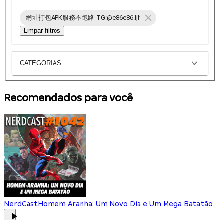
網址打包APK服務不跑路-TG:@e86e86.ljf
Limpar filtros
CATEGORIAS
Recomendados para você
NerdCast
Homem Aranha: Um Novo Dia e Um Mega Batatão