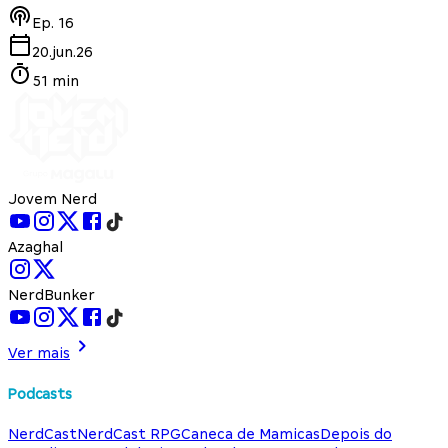
Ep.
16
20.jun.26
51 min
Jovem Nerd
Azaghal
NerdBunker
Ver mais
Podcasts
NerdCast
NerdCast RPG
Caneca de Mamicas
Depois do