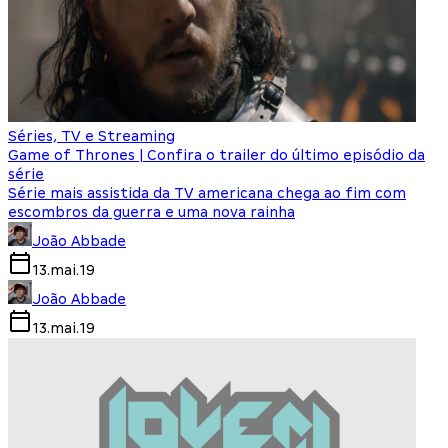
Séries, TV e Streaming
Game of Thrones | Confira o trailer do último episódio da
série
Série mais assistida da TV americana chega ao fim com
escombros da guerra e uma nova rainha
João Abbade
13.mai.19
João Abbade
13.mai.19