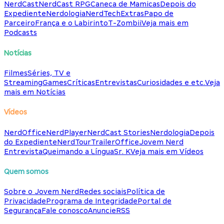
NerdCast
NerdCast RPG
Caneca de Mamicas
Depois do
Expediente
Nerdologia
NerdTech
Extras
Papo de
Parceiro
França e o Labirinto
T-Zombii
Veja mais em
Podcasts
Notícias
Filmes
Séries, TV e
Streaming
Games
Críticas
Entrevistas
Curiosidades e etc.
Veja
mais em Notícias
Vídeos
NerdOffice
NerdPlayer
NerdCast Stories
Nerdologia
Depois
do Expediente
NerdTour
TrailerOffice
Jovem Nerd
Entrevista
Queimando a Língua
Sr. K
Veja mais em Vídeos
Quem somos
Sobre o Jovem Nerd
Redes sociais
Política de
Privacidade
Programa de Integridade
Portal de
Segurança
Fale conosco
Anuncie
RSS