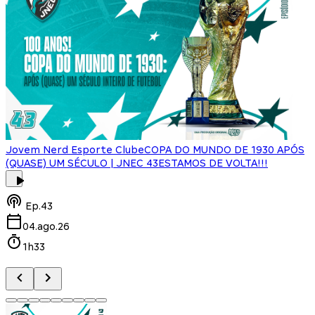
Jovem Nerd Esporte Clube
COPA DO MUNDO DE 1930 APÓS
(QUASE) UM SÉCULO | JNEC 43
ESTAMOS DE VOLTA!!!
J
Ep.
43
04.ago.26
1h33