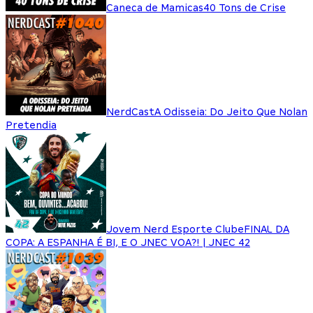
Caneca de Mamicas
40 Tons de Crise
NerdCast
A Odisseia: Do Jeito Que Nolan
Pretendia
Jovem Nerd Esporte Clube
FINAL DA
COPA: A ESPANHA É BI, E O JNEC VOA?! | JNEC 42