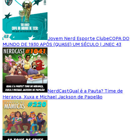
Jovem Nerd Esporte Clube
COPA DO
MUNDO DE 1930 APÓS (QUASE) UM SÉCULO | JNEC 43
NerdCast
Qual é a Pauta? Time de
Herança, Xuxa e Michael Jackson de Papelão