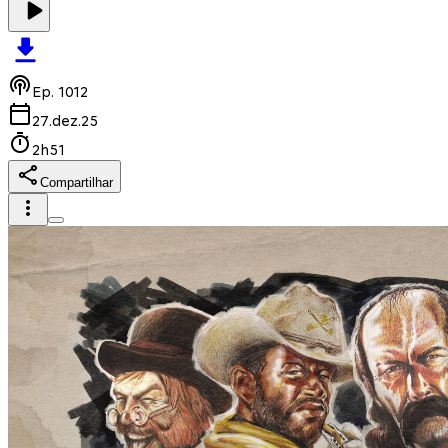
Ep.
1012
27.dez.25
2h51
Compartilhar