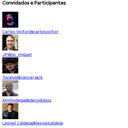
Convidados e Participantes
Carlos Voltor
@
carlosvoltor
JP
@
jp_miguel
Tucano
@
cancerjack
Almôndega
@
decoduboc
Leonel Caldela
@
leonelcaldela