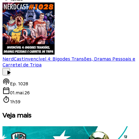
NerdCast
Invencível 4: Bigodes Transões, Dramas Pessoais e
Carretel de Tripa
Ep.
1028
01.mai.26
1h59
Veja mais