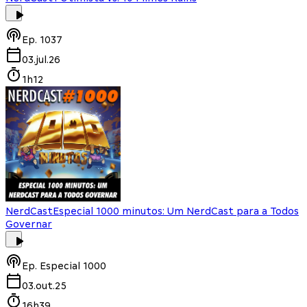
Ep.
1037
03.jul.26
1h12
NerdCast
Especial 1000 minutos: Um NerdCast para a Todos
Governar
Ep.
Especial 1000
03.out.25
16h39