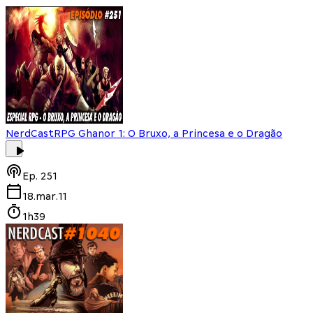
NerdCast
RPG Ghanor 1: O Bruxo, a Princesa e o Dragão
Ep.
251
18.mar.11
1h39