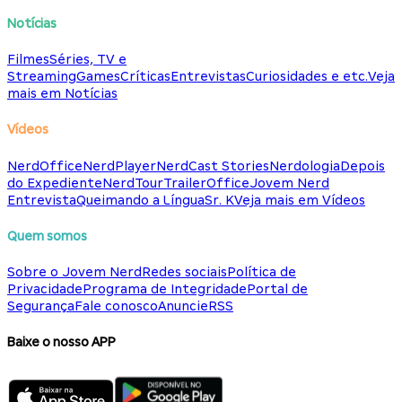
Notícias
Filmes
Séries, TV e
Streaming
Games
Críticas
Entrevistas
Curiosidades e etc.
Veja
mais em Notícias
Vídeos
NerdOffice
NerdPlayer
NerdCast Stories
Nerdologia
Depois
do Expediente
NerdTour
TrailerOffice
Jovem Nerd
Entrevista
Queimando a Língua
Sr. K
Veja mais em Vídeos
Quem somos
Sobre o Jovem Nerd
Redes sociais
Política de
Privacidade
Programa de Integridade
Portal de
Segurança
Fale conosco
Anuncie
RSS
Baixe o nosso APP