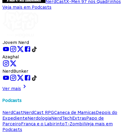
NerdCast
X-Men 97 nos Quadrinhos
Veja mais em Podcasts
Jovem Nerd
Azaghal
NerdBunker
Ver mais
Podcasts
NerdCast
NerdCast RPG
Caneca de Mamicas
Depois do
Expediente
Nerdologia
NerdTech
Extras
Papo de
Parceiro
França e o Labirinto
T-Zombii
Veja mais em
Podcasts