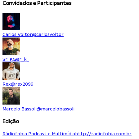
Convidados e Participantes
Carlos Voltor
@
carlosvoltor
Sr. K
@
sr_k_
Rex
@
rex2099
Marcelo Bassoli
@
marcelobassoli
Edição
Rádiofobia Podcast e Multimídia
http://radiofobia.com.br