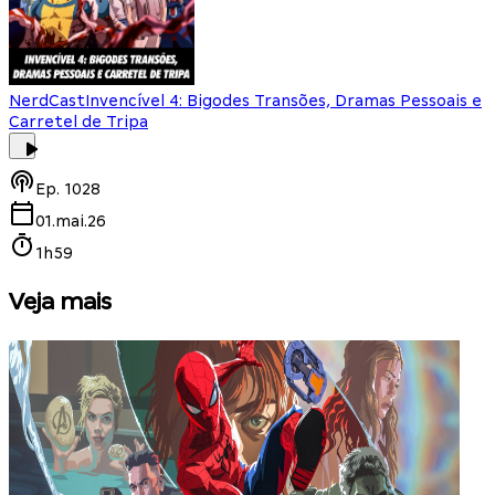
NerdCast
Invencível 4: Bigodes Transões, Dramas Pessoais e
Carretel de Tripa
Ep.
1028
01.mai.26
1h59
Veja mais