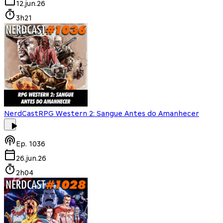
12.jun.26
3h21
NerdCast
RPG Western 2: Sangue Antes do Amanhecer
Ep.
1036
26.jun.26
2h04