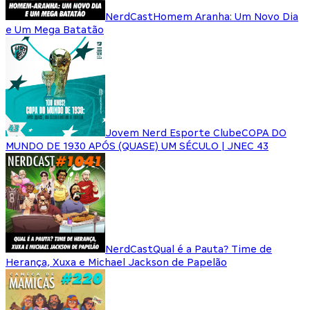
NerdCast
Homem Aranha: Um Novo Dia
e Um Mega Batatão
Jovem Nerd Esporte Clube
COPA DO
MUNDO DE 1930 APÓS (QUASE) UM SÉCULO | JNEC 43
NerdCast
Qual é a Pauta? Time de
Herança, Xuxa e Michael Jackson de Papelão