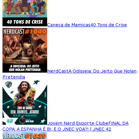
Caneca de Mamicas
40 Tons de Crise
NerdCast
A Odisseia: Do Jeito Que Nolan
Pretendia
Jovem Nerd Esporte Clube
FINAL DA
COPA: A ESPANHA É BI, E O JNEC VOA?! | JNEC 42