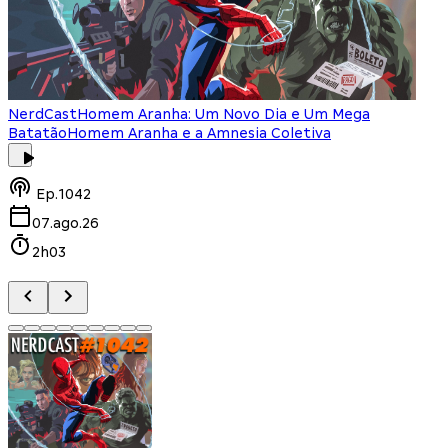
NerdCast
Homem Aranha: Um Novo Dia e Um Mega
Batatão
Homem Aranha e a Amnesia Coletiva
Ep.
1042
07.ago.26
2h03