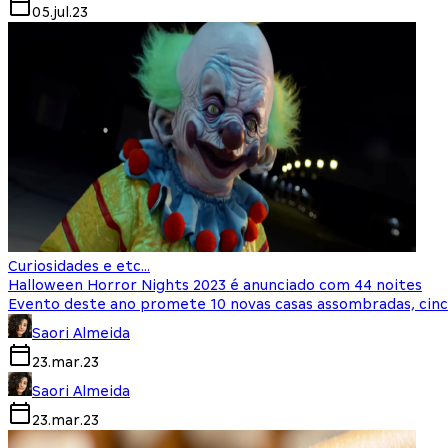
05.jul.23
Curiosidades e etc...
Halloween Horror Nights 2023 é anunciado com 44 noites
Evento deste ano promete 10 novas casas assombradas, cinc
Saori Almeida
23.mar.23
Saori Almeida
23.mar.23