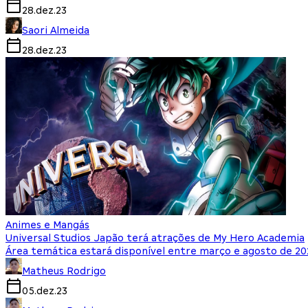
28.dez.23
Saori Almeida
28.dez.23
Animes e Mangás
Universal Studios Japão terá atrações de My Hero Academia
Área temática estará disponível entre março e agosto de 20
Matheus Rodrigo
05.dez.23