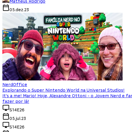
Matheus Rodrigo
05.dez.23
NerdOffice
Explorando o Super Nintendo World na Universal Studios!
It's a me! Mario! Hoje, Alexandre Ottoni - o Jovem Nerd e fa
fazer por lá!
S14E26
05.jul.23
S14E26