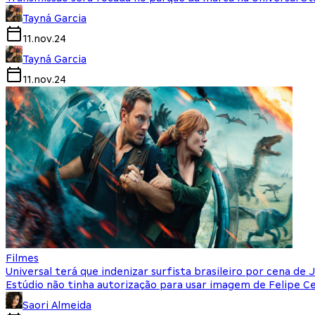
Tayná Garcia
11.nov.24
Tayná Garcia
11.nov.24
Filmes
Universal terá que indenizar surfista brasileiro por cena de 
Estúdio não tinha autorização para usar imagem de Felipe 
Saori Almeida