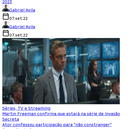
2023
Gabriel Avila
07.set.22
Gabriel Avila
07.set.22
Séries, TV e Streaming
Martin Freeman confirma que estará na série de Invasão
Secreta
Ator confessou participação para “não constranger”