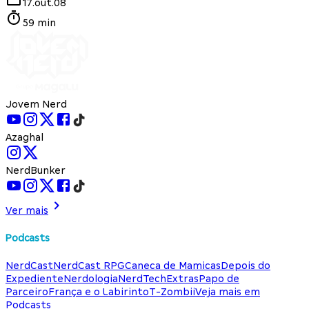
17.out.08
59 min
Jovem Nerd
Azaghal
NerdBunker
Ver mais
Podcasts
NerdCast
NerdCast RPG
Caneca de Mamicas
Depois do
Expediente
Nerdologia
NerdTech
Extras
Papo de
Parceiro
França e o Labirinto
T-Zombii
Veja mais em
Podcasts