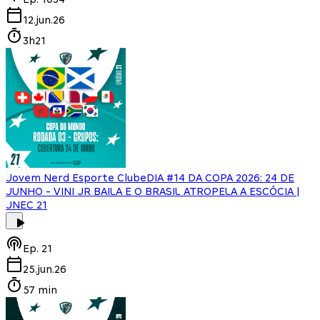
12.jun.26
3h21
Jovem Nerd Esporte Clube
DIA #14 DA COPA 2026: 24 DE
JUNHO - VINI JR BAILA E O BRASIL ATROPELA A ESCÓCIA |
JNEC 21
Ep.
21
25.jun.26
57 min