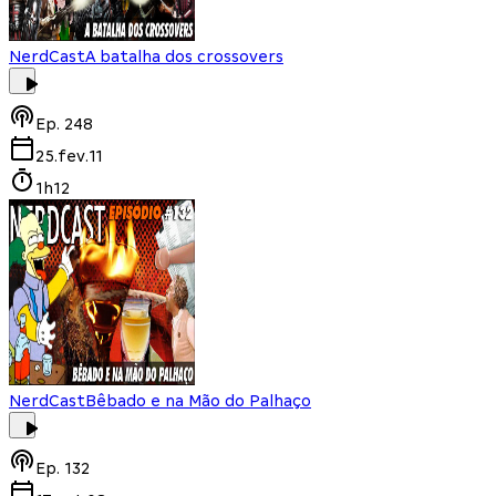
NerdCast
A batalha dos crossovers
Ep.
248
25.fev.11
1h12
NerdCast
Bêbado e na Mão do Palhaço
Ep.
132