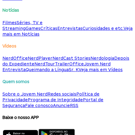
Notícias
Filmes
Séries, TV e
Streaming
Games
Críticas
Entrevistas
Curiosidades e etc.
Veja
mais em Notícias
Vídeos
NerdOffice
NerdPlayer
NerdCast Stories
Nerdologia
Depois
do Expediente
NerdTour
TrailerOffice
Jovem Nerd
Entrevista
Queimando a Língua
Sr. K
Veja mais em Vídeos
Quem somos
Sobre o Jovem Nerd
Redes sociais
Política de
Privacidade
Programa de Integridade
Portal de
Segurança
Fale conosco
Anuncie
RSS
Baixe o nosso APP