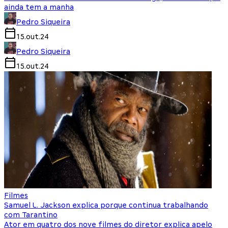
ainda tem a manha
Pedro Siqueira
15.out.24
Pedro Siqueira
15.out.24
Filmes
Samuel L. Jackson explica porque continua trabalhando
com Tarantino
Ator em quatro dos nove filmes do diretor explica apelo