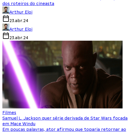
dos roteiros do cineasta
Arthur Eloi
23.abr.24
Arthur Eloi
23.abr.24
Filmes
Samuel L. Jackson quer série derivada de Star Wars focada
em Mace Windu
Em poucas palavras, ator afirmou que toparia retornar ao