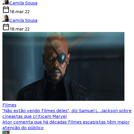
Camila Sousa
18.mar.22
Camila Sousa
18.mar.22
Filmes
"Não estão vendo filmes deles", diz Samuel L. Jackson sobre
cineastas que criticam Marvel
Ator comenta que há décadas filmes escapistas têm maior
atenção do público