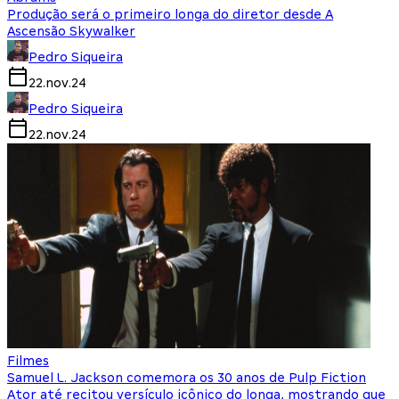
Produção será o primeiro longa do diretor desde A
Ascensão Skywalker
Pedro Siqueira
22.nov.24
Pedro Siqueira
22.nov.24
Filmes
Samuel L. Jackson comemora os 30 anos de Pulp Fiction
Ator até recitou versículo icônico do longa, mostrando que