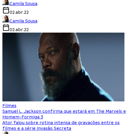
Camila Sousa
02.abr.22
Camila Sousa
02.abr.22
Filmes
Samuel L. Jackson confirma que estará em The Marvels e
Homem-Formiga 3
Ator falou sobre rotina intensa de gravações entre os
filmes e a série Invasão Secreta