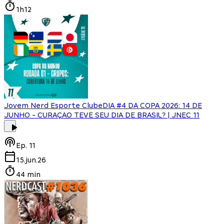
1h12
Jovem Nerd Esporte Clube
DIA #4 DA COPA 2026: 14 DE
JUNHO - CURAÇAO TEVE SEU DIA DE BRASIL? | JNEC 11
Ep.
11
15.jun.26
44 min