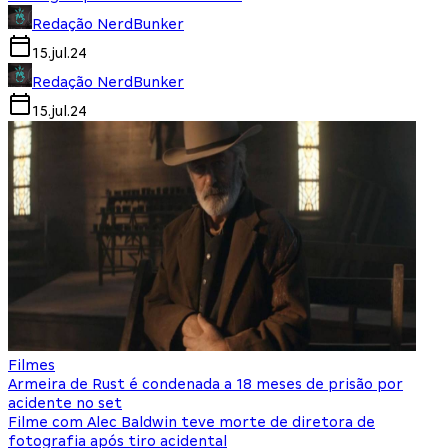
Redação NerdBunker
15.jul.24
Redação NerdBunker
15.jul.24
Filmes
Armeira de Rust é condenada a 18 meses de prisão por
acidente no set
Filme com Alec Baldwin teve morte de diretora de
fotografia após tiro acidental