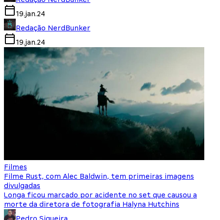
19.jan.24
Redação NerdBunker
19.jan.24
Filmes
Filme Rust, com Alec Baldwin, tem primeiras imagens
divulgadas
Longa ficou marcado por acidente no set que causou a
morte da diretora de fotografia Halyna Hutchins
Pedro Siqueira