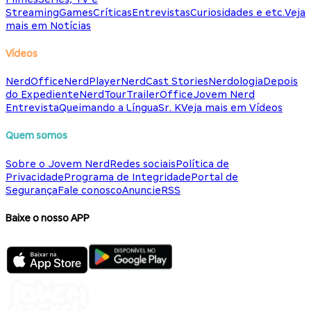
Streaming
Games
Críticas
Entrevistas
Curiosidades e etc.
Veja
mais em Notícias
Vídeos
NerdOffice
NerdPlayer
NerdCast Stories
Nerdologia
Depois
do Expediente
NerdTour
TrailerOffice
Jovem Nerd
Entrevista
Queimando a Língua
Sr. K
Veja mais em Vídeos
Quem somos
Sobre o Jovem Nerd
Redes sociais
Política de
Privacidade
Programa de Integridade
Portal de
Segurança
Fale conosco
Anuncie
RSS
Baixe o nosso APP