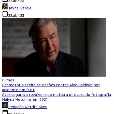
22.abr.23
Tayná Garcia
22.abr.23
Filmes
Promotoria retira acusações contra Alec Baldwin por
acidente em Rust
Ator segurava revólver que matou a diretora de fotografia
Halyna Hutchins em 2021
Redação NerdBunker