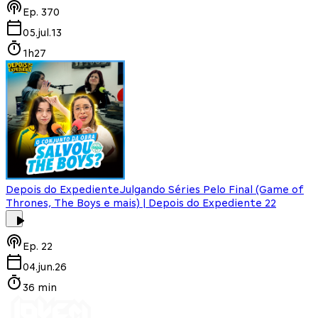
Ep.
370
05.jul.13
1h27
Depois do Expediente
Julgando Séries Pelo Final (Game of
Thrones, The Boys e mais) | Depois do Expediente 22
Ep.
22
04.jun.26
36 min