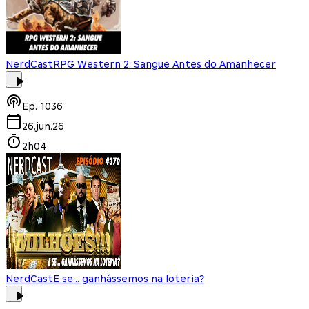
NerdCast
RPG Western 2: Sangue Antes do Amanhecer
Ep.
1036
26.jun.26
2h04
NerdCast
E se... ganhássemos na loteria?