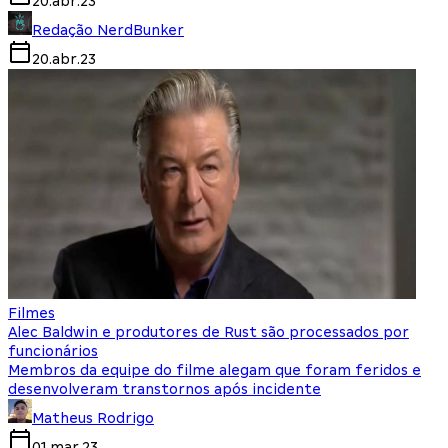
20.abr.23
Redação NerdBunker
20.abr.23
Filmes
Alec Baldwin e produtores de Rust são processados por
funcionários
Membros da equipe do filme alegam que foram feridos e
desenvolveram transtornos após incidente
Matheus Rodrigo
01.mar.23