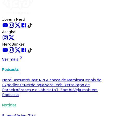
Jovem Nerd
Azaghal
NerdBunker
Ver mais
Podcasts
NerdCast
NerdCast RPG
Caneca de Mamicas
Depois do
Expediente
Nerdologia
NerdTech
Extras
Papo de
Parceiro
França e o Labirinto
T-Zombii
Veja mais em
Podcasts
Notícias
Filmes
Séries, TV e