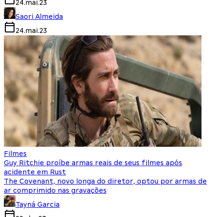
24.mai.23
Saori Almeida
24.mai.23
Filmes
Guy Ritchie proíbe armas reais de seus filmes após
acidente em Rust
The Covenant, novo longa do diretor, optou por armas de
ar comprimido nas gravações
Tayná Garcia