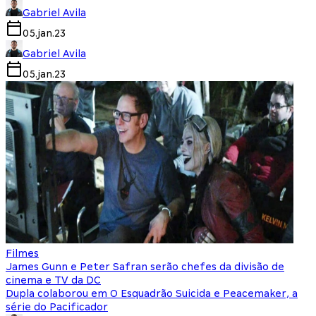
Gabriel Avila
05.jan.23
Gabriel Avila
05.jan.23
Filmes
James Gunn e Peter Safran serão chefes da divisão de
cinema e TV da DC
Dupla colaborou em O Esquadrão Suicida e Peacemaker, a
série do Pacificador