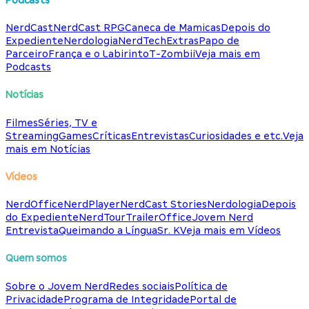
NerdCast
NerdCast RPG
Caneca de Mamicas
Depois do
Expediente
Nerdologia
NerdTech
Extras
Papo de
Parceiro
França e o Labirinto
T-Zombii
Veja mais em
Podcasts
Notícias
Filmes
Séries, TV e
Streaming
Games
Críticas
Entrevistas
Curiosidades e etc.
Veja
mais em Notícias
Vídeos
NerdOffice
NerdPlayer
NerdCast Stories
Nerdologia
Depois
do Expediente
NerdTour
TrailerOffice
Jovem Nerd
Entrevista
Queimando a Língua
Sr. K
Veja mais em Vídeos
Quem somos
Sobre o Jovem Nerd
Redes sociais
Política de
Privacidade
Programa de Integridade
Portal de