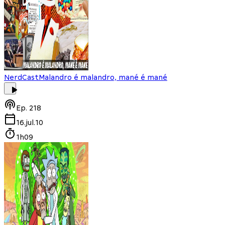
NerdCast
Malandro é malandro, mané é mané
Ep.
218
16.jul.10
1h09