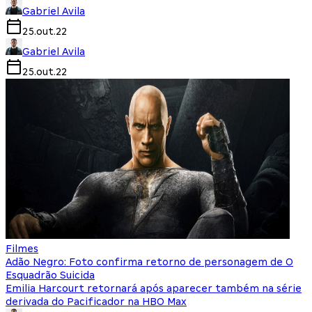
Gabriel Avila
25.out.22
Gabriel Avila
25.out.22
Filmes
Adão Negro: Foto confirma retorno de personagem de O
Esquadrão Suicida
Emilia Harcourt retornará após aparecer também na série
derivada do Pacificador na HBO Max