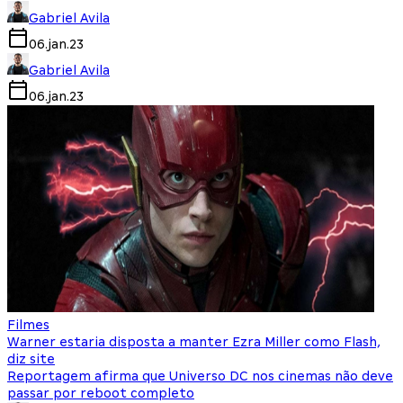
Gabriel Avila
06.jan.23
Gabriel Avila
06.jan.23
Filmes
Warner estaria disposta a manter Ezra Miller como Flash,
diz site
Reportagem afirma que Universo DC nos cinemas não deve
passar por reboot completo