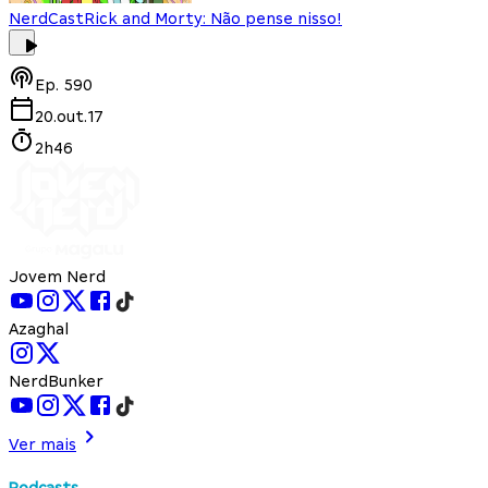
NerdCast
Rick and Morty: Não pense nisso!
Ep.
590
20.out.17
2h46
Jovem Nerd
Azaghal
NerdBunker
Ver mais
Podcasts