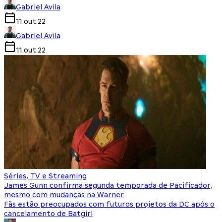
Gabriel Avila
11.out.22
Gabriel Avila
11.out.22
Séries, TV e Streaming
James Gunn confirma segunda temporada de Pacificador,
mesmo com mudanças na Warner
Fãs estão preocupados com futuros projetos da DC após o
cancelamento de Batgirl