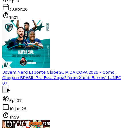
Ep.
01
30.abr.26
1h01
Jovem Nerd Esporte Clube
GUIA DA COPA 2026 - Como
Chega o BRASIL Pra Essa Copa? (com Xandi Barros) | JNEC
07
Ep.
07
10.jun.26
1h59