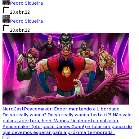
Pedro Siqueira
20.abr.22
Pedro Siqueira
20.abr.22
NerdCast
Peacemaker: Experimentando a Liberdade
Do ya really wanna? Do ya really wanna taste it?! Não vale
pular a abertura, hein! Vamos finalmente enaltecer
Peacemaker (obrigada, James Gunn!) e falar um pouco do
que devemos esperar para a próxima temporada.