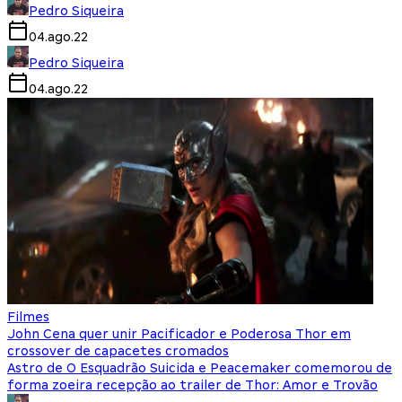
Pedro Siqueira
04.ago.22
Pedro Siqueira
04.ago.22
Filmes
John Cena quer unir Pacificador e Poderosa Thor em
crossover de capacetes cromados
Astro de O Esquadrão Suicida e Peacemaker comemorou de
forma zoeira recepção ao trailer de Thor: Amor e Trovão