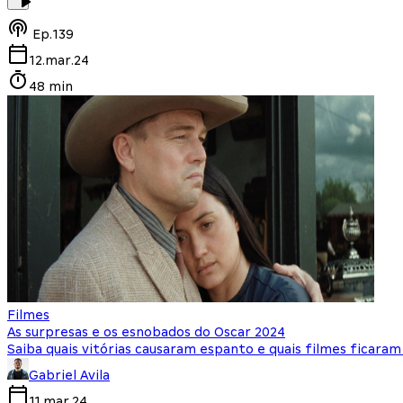
Ep.
139
12.mar.24
48 min
Filmes
As surpresas e os esnobados do Oscar 2024
Saiba quais vitórias causaram espanto e quais filmes ficar
Gabriel Avila
11.mar.24