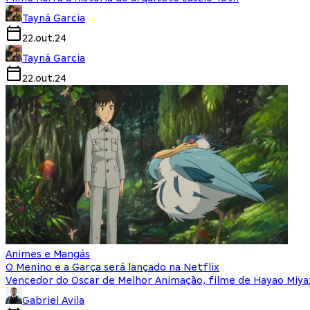
Tayná Garcia
22.out.24
Tayná Garcia
22.out.24
Animes e Mangás
O Menino e a Garça será lançado na Netflix
Vencedor do Oscar de Melhor Animação, filme de Hayao Miyaz
Gabriel Avila