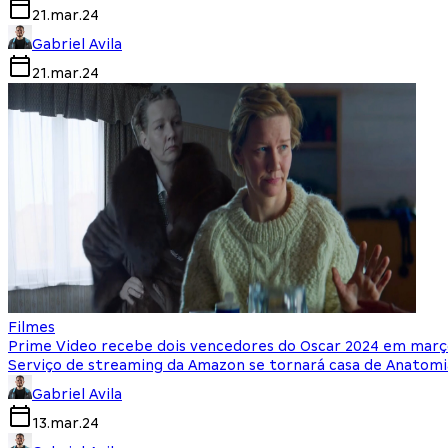
21.mar.24
Gabriel Avila
21.mar.24
Filmes
Prime Video recebe dois vencedores do Oscar 2024 em mar
Serviço de streaming da Amazon se tornará casa de Anatomi
Gabriel Avila
13.mar.24