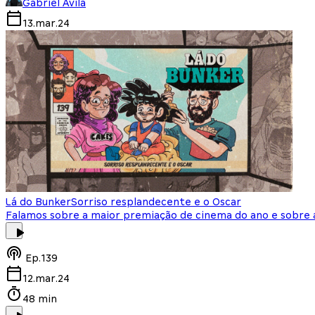
Gabriel Avila
13.mar.24
Lá do Bunker
Sorriso resplandecente e o Oscar
Falamos sobre a maior premiação de cinema do ano e sobre 
Ep.
139
12.mar.24
48 min