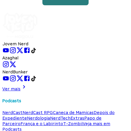
Jovem Nerd
Azaghal
NerdBunker
Ver mais
Podcasts
NerdCast
NerdCast RPG
Caneca de Mamicas
Depois do
Expediente
Nerdologia
NerdTech
Extras
Papo de
Parceiro
França e o Labirinto
T-Zombii
Veja mais em
Podcasts