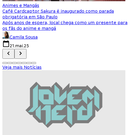
Animes e Mangás
C
Café Cardcaptor Sakura é inaugurado como parada
P
obrigatória em São Paulo
e
Após anos de espera, local chega como um presente para
T
os fãs do anime e mangá
d
Camila Sousa
21.mai.25
Veja mais Notícias