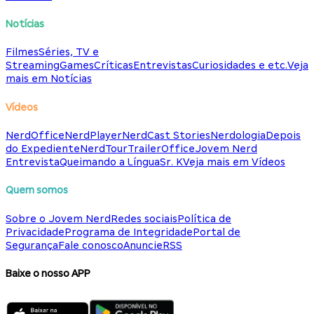
Notícias
Filmes
Séries, TV e
Streaming
Games
Críticas
Entrevistas
Curiosidades e etc.
Veja
mais em Notícias
Vídeos
NerdOffice
NerdPlayer
NerdCast Stories
Nerdologia
Depois
do Expediente
NerdTour
TrailerOffice
Jovem Nerd
Entrevista
Queimando a Língua
Sr. K
Veja mais em Vídeos
Quem somos
Sobre o Jovem Nerd
Redes sociais
Política de
Privacidade
Programa de Integridade
Portal de
Segurança
Fale conosco
Anuncie
RSS
Baixe o nosso APP