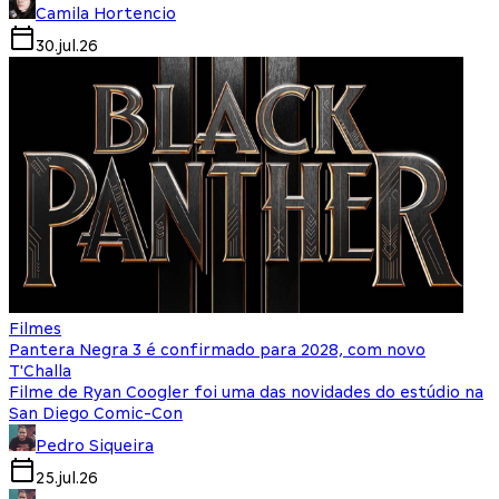
Camila Hortencio
30.jul.26
Filmes
Pantera Negra 3 é confirmado para 2028, com novo
T'Challa
Filme de Ryan Coogler foi uma das novidades do estúdio na
San Diego Comic-Con
Pedro Siqueira
25.jul.26