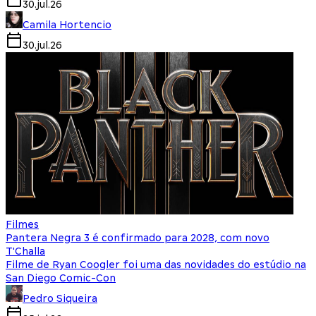
30.jul.26
Camila Hortencio
30.jul.26
Filmes
Pantera Negra 3 é confirmado para 2028, com novo
T'Challa
Filme de Ryan Coogler foi uma das novidades do estúdio na
San Diego Comic-Con
Pedro Siqueira