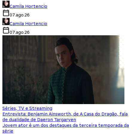
Camila Hortencio
07.ago.26
Camila Hortencio
07.ago.26
Séries, TV e Streaming
Entrevista: Benjamin Ainsworth, de A Casa do Dragão, fala
de dualidade de Daeron Targaryen
Jovem ator é um dos destaques da terceira temporada da
série