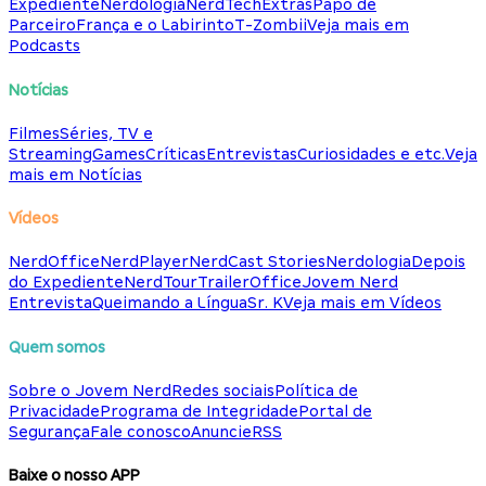
Expediente
Nerdologia
NerdTech
Extras
Papo de
Parceiro
França e o Labirinto
T-Zombii
Veja mais em
Podcasts
Notícias
Filmes
Séries, TV e
Streaming
Games
Críticas
Entrevistas
Curiosidades e etc.
Veja
mais em Notícias
Vídeos
NerdOffice
NerdPlayer
NerdCast Stories
Nerdologia
Depois
do Expediente
NerdTour
TrailerOffice
Jovem Nerd
Entrevista
Queimando a Língua
Sr. K
Veja mais em Vídeos
Quem somos
Sobre o Jovem Nerd
Redes sociais
Política de
Privacidade
Programa de Integridade
Portal de
Segurança
Fale conosco
Anuncie
RSS
Baixe o nosso APP