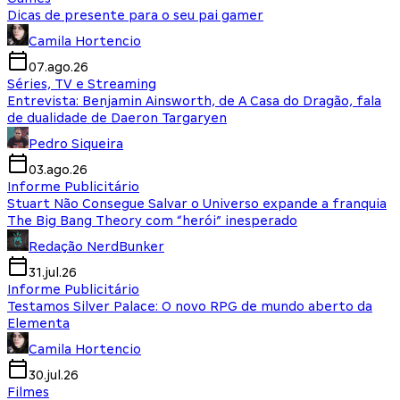
Dicas de presente para o seu pai gamer
Camila Hortencio
07.ago.26
Séries, TV e Streaming
Entrevista: Benjamin Ainsworth, de A Casa do Dragão, fala
de dualidade de Daeron Targaryen
Pedro Siqueira
03.ago.26
Informe Publicitário
Stuart Não Consegue Salvar o Universo expande a franquia
The Big Bang Theory com “herói” inesperado
Redação NerdBunker
31.jul.26
Informe Publicitário
Testamos Silver Palace: O novo RPG de mundo aberto da
Elementa
Camila Hortencio
30.jul.26
Filmes