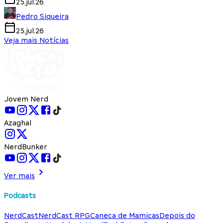
25.jul.26
Pedro Siqueira
25.jul.26
Veja mais Notícias
Jovem Nerd
Azaghal
NerdBunker
Ver mais
Podcasts
NerdCast
NerdCast RPG
Caneca de Mamicas
Depois do