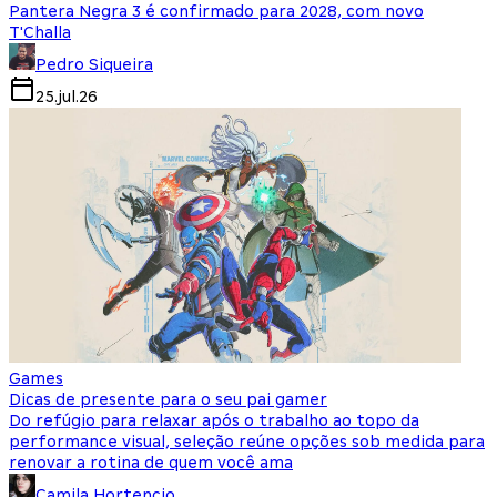
Pantera Negra 3 é confirmado para 2028, com novo
T'Challa
Pedro Siqueira
25.jul.26
Games
Dicas de presente para o seu pai gamer
Do refúgio para relaxar após o trabalho ao topo da
performance visual, seleção reúne opções sob medida para
renovar a rotina de quem você ama
Camila Hortencio