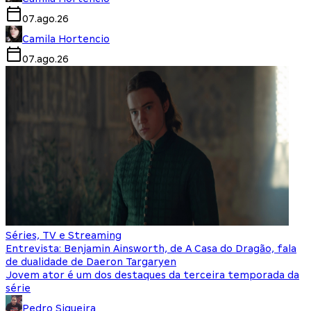
07.ago.26
Camila Hortencio
07.ago.26
Séries, TV e Streaming
Entrevista: Benjamin Ainsworth, de A Casa do Dragão, fala
de dualidade de Daeron Targaryen
Jovem ator é um dos destaques da terceira temporada da
série
Pedro Siqueira