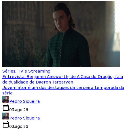
Séries, TV e Streaming
Entrevista: Benjamin Ainsworth, de A Casa do Dragão, fala
de dualidade de Daeron Targaryen
Jovem ator é um dos destaques da terceira temporada da
série
Pedro Siqueira
03.ago.26
Pedro Siqueira
03.ago.26