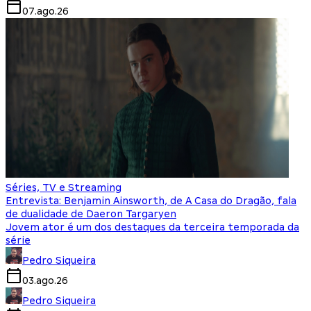
07.ago.26
Séries, TV e Streaming
Entrevista: Benjamin Ainsworth, de A Casa do Dragão, fala
de dualidade de Daeron Targaryen
Jovem ator é um dos destaques da terceira temporada da
série
Pedro Siqueira
03.ago.26
Pedro Siqueira