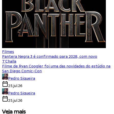
Filmes
Pantera Negra 3 é confirmado para 2028, com novo
T'Challa
Filme de Ryan Coogler foi uma das novidades do estúdio na
San Diego Comic-Con
Pedro Siqueira
25.jul.26
Pedro Siqueira
25.jul.26
Veja mais