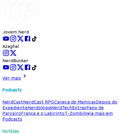
Jovem Nerd
Azaghal
NerdBunker
Ver mais
Podcasts
NerdCast
NerdCast RPG
Caneca de Mamicas
Depois do
Expediente
Nerdologia
NerdTech
Extras
Papo de
Parceiro
França e o Labirinto
T-Zombii
Veja mais em
Podcasts
Notícias