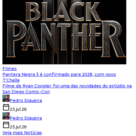
Filmes
Pantera Negra 3 é confirmado para 2028, com novo
T'Challa
Filme de Ryan Coogler foi uma das novidades do estúdio na
San Diego Comic-Con
Pedro Siqueira
25.jul.26
Pedro Siqueira
25.jul.26
Veja mais Notícias