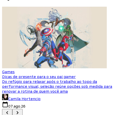
Games
S
Dicas de presente para o seu pai gamer
E
Do refúgio para relaxar após o trabalho ao topo da
d
performance visual, seleção reúne opções sob medida para
J
renovar a rotina de quem você ama
s
Camila Hortencio
07.ago.26