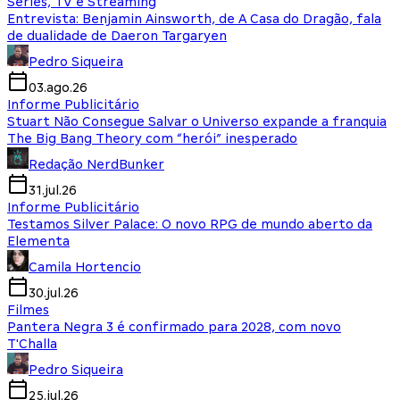
Séries, TV e Streaming
Entrevista: Benjamin Ainsworth, de A Casa do Dragão, fala
de dualidade de Daeron Targaryen
Pedro Siqueira
03.ago.26
Informe Publicitário
Stuart Não Consegue Salvar o Universo expande a franquia
The Big Bang Theory com “herói” inesperado
Redação NerdBunker
31.jul.26
Informe Publicitário
Testamos Silver Palace: O novo RPG de mundo aberto da
Elementa
Camila Hortencio
30.jul.26
Filmes
Pantera Negra 3 é confirmado para 2028, com novo
T'Challa
Pedro Siqueira
25.jul.26