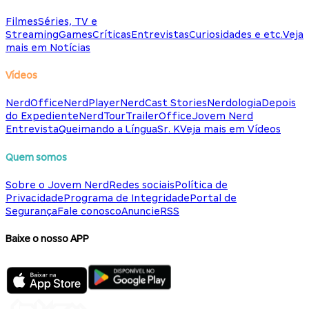
Filmes
Séries, TV e
Streaming
Games
Críticas
Entrevistas
Curiosidades e etc.
Veja
mais em Notícias
Vídeos
NerdOffice
NerdPlayer
NerdCast Stories
Nerdologia
Depois
do Expediente
NerdTour
TrailerOffice
Jovem Nerd
Entrevista
Queimando a Língua
Sr. K
Veja mais em Vídeos
Quem somos
Sobre o Jovem Nerd
Redes sociais
Política de
Privacidade
Programa de Integridade
Portal de
Segurança
Fale conosco
Anuncie
RSS
Baixe o nosso APP