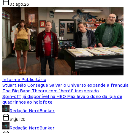
03.ago.26
Informe Publicitário
Stuart Não Consegue Salvar o Universo expande a franquia
The Big Bang Theory com “herói” inesperado
Spin-off já disponível na HBO Max leva o dono da loja de
quadrinhos ao holofote
Redação NerdBunker
31.jul.26
Redação NerdBunker