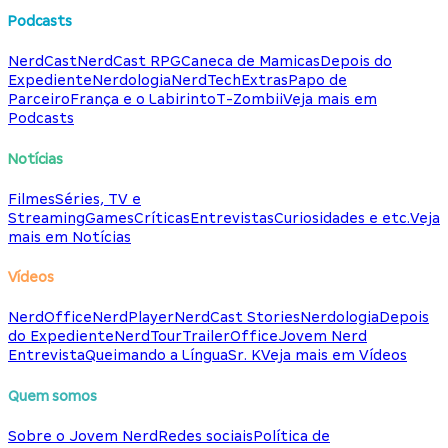
Podcasts
NerdCast
NerdCast RPG
Caneca de Mamicas
Depois do
Expediente
Nerdologia
NerdTech
Extras
Papo de
Parceiro
França e o Labirinto
T-Zombii
Veja mais em
Podcasts
Notícias
Filmes
Séries, TV e
Streaming
Games
Críticas
Entrevistas
Curiosidades e etc.
Veja
mais em Notícias
Vídeos
NerdOffice
NerdPlayer
NerdCast Stories
Nerdologia
Depois
do Expediente
NerdTour
TrailerOffice
Jovem Nerd
Entrevista
Queimando a Língua
Sr. K
Veja mais em Vídeos
Quem somos
Sobre o Jovem Nerd
Redes sociais
Política de