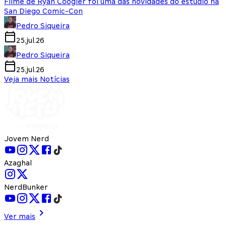
Filme de Ryan Coogler foi uma das novidades do estúdio na
San Diego Comic-Con
Pedro Siqueira
25.jul.26
Pedro Siqueira
25.jul.26
Veja mais Notícias
Jovem Nerd
Azaghal
NerdBunker
Ver mais