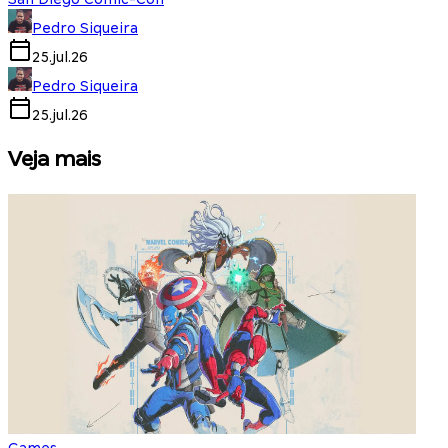
Pedro Siqueira
25.jul.26
Pedro Siqueira
25.jul.26
Veja mais
Games
S