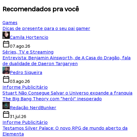
Recomendados pra você
Games
Dicas de presente para o seu pai gamer
Camila Hortencio
07.ago.26
Séries, TV e Streaming
Entrevista: Benjamin Ainsworth, de A Casa do Dragão, fala
de dualidade de Daeron Targaryen
Pedro Siqueira
03.ago.26
Informe Publicitário
Stuart Não Consegue Salvar o Universo expande a franquia
The Big Bang Theory com “herói” inesperado
Redação NerdBunker
31.jul.26
Informe Publicitário
Testamos Silver Palace: O novo RPG de mundo aberto da
Elementa