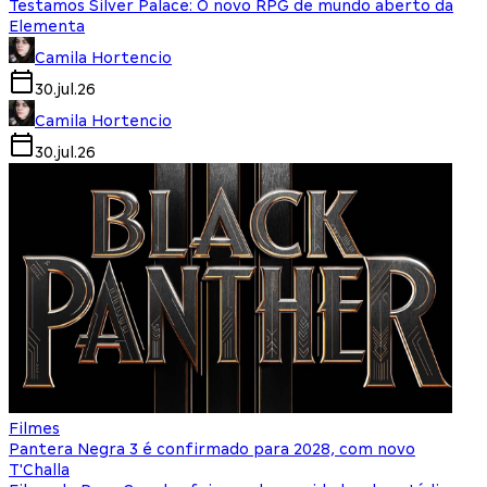
Testamos Silver Palace: O novo RPG de mundo aberto da
Elementa
Camila Hortencio
30.jul.26
Camila Hortencio
30.jul.26
Filmes
Pantera Negra 3 é confirmado para 2028, com novo
T'Challa