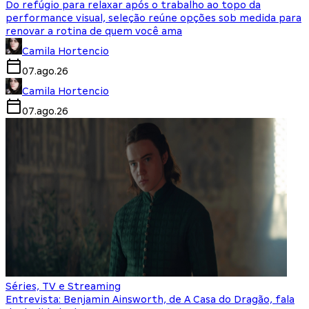
Do refúgio para relaxar após o trabalho ao topo da
performance visual, seleção reúne opções sob medida para
renovar a rotina de quem você ama
Camila Hortencio
07.ago.26
Camila Hortencio
07.ago.26
Séries, TV e Streaming
Entrevista: Benjamin Ainsworth, de A Casa do Dragão, fala