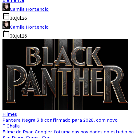
Elementa
Camila Hortencio
30.jul.26
Camila Hortencio
30.jul.26
Filmes
Pantera Negra 3 é confirmado para 2028, com novo
T'Challa
Filme de Ryan Coogler foi uma das novidades do estúdio na
San Diego Comic-Con