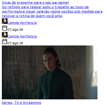
Dicas de presente para o seu pai gamer
Do refúgio para relaxar após o trabalho ao topo da
performance visual, seleção reúne opções sob medida para
renovar a rotina de quem você ama
Camila Hortencio
07.ago.26
Camila Hortencio
07.ago.26
Séries, TV e Streaming