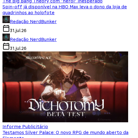
The Big Bang Theory com “herói” inesperado
Spin-off já disponível na HBO Max leva o dono da loja de
quadrinhos ao holofote
Redação NerdBunker
31.jul.26
Redação NerdBunker
31.jul.26
Informe Publicitário
Testamos Silver Palace: O novo RPG de mundo aberto da