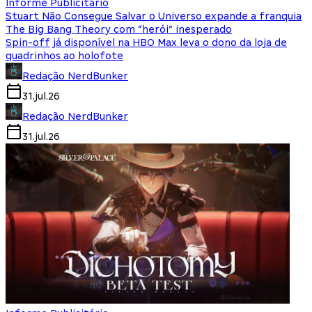
Informe Publicitário
Stuart Não Consegue Salvar o Universo expande a franquia
The Big Bang Theory com “herói” inesperado
Spin-off já disponível na HBO Max leva o dono da loja de
quadrinhos ao holofote
Redação NerdBunker
31.jul.26
Redação NerdBunker
31.jul.26