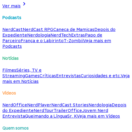
Ver mais
Podcasts
NerdCast
NerdCast RPG
Caneca de Mamicas
Depois do
Expediente
Nerdologia
NerdTech
Extras
Papo de
Parceiro
França e o Labirinto
T-Zombii
Veja mais em
Podcasts
Notícias
Filmes
Séries, TV e
Streaming
Games
Críticas
Entrevistas
Curiosidades e etc.
Veja
mais em Notícias
Vídeos
NerdOffice
NerdPlayer
NerdCast Stories
Nerdologia
Depois
do Expediente
NerdTour
TrailerOffice
Jovem Nerd
Entrevista
Queimando a Língua
Sr. K
Veja mais em Vídeos
Quem somos