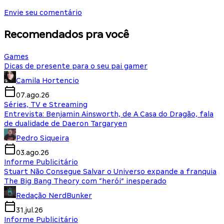
Envie seu comentário
Recomendados pra você
Games
Dicas de presente para o seu pai gamer
Camila Hortencio
07.ago.26
Séries, TV e Streaming
Entrevista: Benjamin Ainsworth, de A Casa do Dragão, fala
de dualidade de Daeron Targaryen
Pedro Siqueira
03.ago.26
Informe Publicitário
Stuart Não Consegue Salvar o Universo expande a franquia
The Big Bang Theory com “herói” inesperado
Redação NerdBunker
31.jul.26
Informe Publicitário