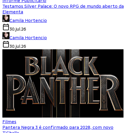
Informe Publicitário
Testamos Silver Palace: O novo RPG de mundo aberto da
Elementa
Camila Hortencio
30.jul.26
Camila Hortencio
30.jul.26
Filmes
Pantera Negra 3 é confirmado para 2028, com novo