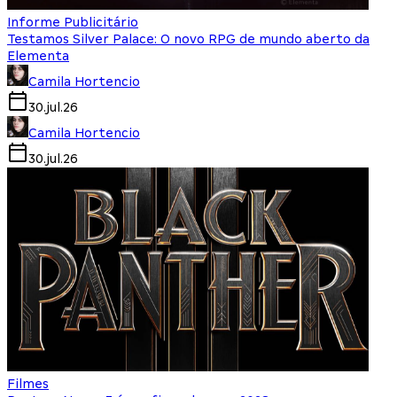
Informe Publicitário
Testamos Silver Palace: O novo RPG de mundo aberto da
Elementa
Camila Hortencio
30.jul.26
Camila Hortencio
30.jul.26
Filmes