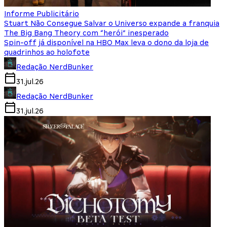
Informe Publicitário
Stuart Não Consegue Salvar o Universo expande a franquia
The Big Bang Theory com “herói” inesperado
Spin-off já disponível na HBO Max leva o dono da loja de
quadrinhos ao holofote
Redação NerdBunker
31.jul.26
Redação NerdBunker
31.jul.26