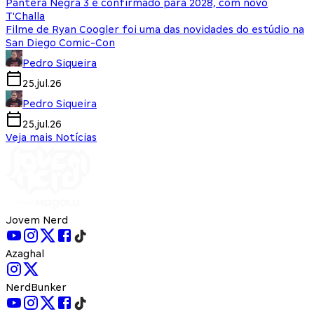
Pantera Negra 3 é confirmado para 2028, com novo
T'Challa
Filme de Ryan Coogler foi uma das novidades do estúdio na
San Diego Comic-Con
Pedro Siqueira
25.jul.26
Pedro Siqueira
25.jul.26
Veja mais Notícias
Jovem Nerd
Azaghal
NerdBunker