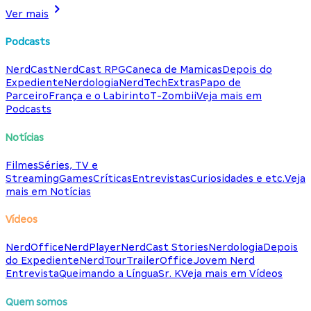
Ver mais
Podcasts
NerdCast
NerdCast RPG
Caneca de Mamicas
Depois do
Expediente
Nerdologia
NerdTech
Extras
Papo de
Parceiro
França e o Labirinto
T-Zombii
Veja mais em
Podcasts
Notícias
Filmes
Séries, TV e
Streaming
Games
Críticas
Entrevistas
Curiosidades e etc.
Veja
mais em Notícias
Vídeos
NerdOffice
NerdPlayer
NerdCast Stories
Nerdologia
Depois
do Expediente
NerdTour
TrailerOffice
Jovem Nerd
Entrevista
Queimando a Língua
Sr. K
Veja mais em Vídeos
Quem somos