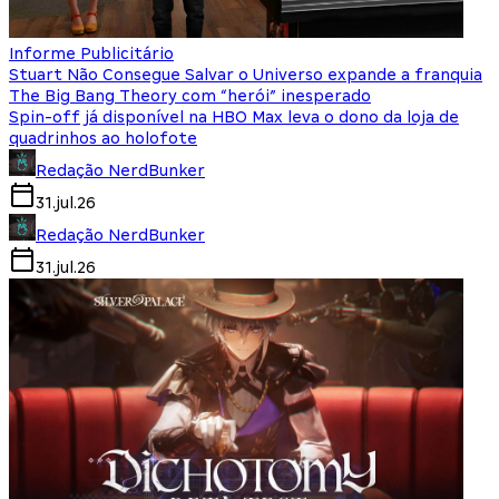
Informe Publicitário
Stuart Não Consegue Salvar o Universo expande a franquia
The Big Bang Theory com “herói” inesperado
Spin-off já disponível na HBO Max leva o dono da loja de
quadrinhos ao holofote
Redação NerdBunker
31.jul.26
Redação NerdBunker
31.jul.26