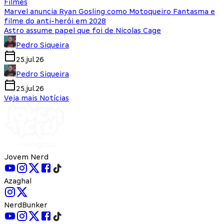
Filmes
Marvel anuncia Ryan Gosling como Motoqueiro Fantasma e
filme do anti-herói em 2028
Astro assume papel que foi de Nicolas Cage
Pedro Siqueira
25.jul.26
Pedro Siqueira
25.jul.26
Veja mais Notícias
Jovem Nerd
Azaghal
NerdBunker