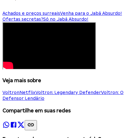
Achados e preços surreais
Venha para o Jabá Absurdo!
Ofertas secretas?
Só no Jabá Absurdo!
Veja mais sobre
Voltron
Netflix
Voltron: Legendary Defender
Voltron: O
Defensor Lendário
Compartilhe em suas redes