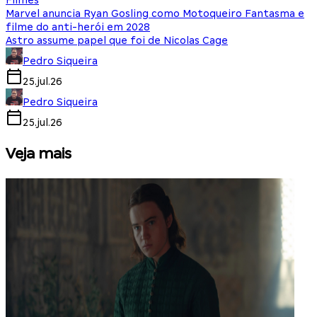
Filmes
Marvel anuncia Ryan Gosling como Motoqueiro Fantasma e
filme do anti-herói em 2028
Astro assume papel que foi de Nicolas Cage
Pedro Siqueira
25.jul.26
Pedro Siqueira
25.jul.26
Veja mais