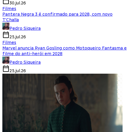
30.jul.26
Filmes
Pantera Negra 3 é confirmado para 2028, com novo
T'Challa
Pedro Siqueira
25.jul.26
Filmes
Marvel anuncia Ryan Gosling como Motoqueiro Fantasma e
filme do anti-herói em 2028
Pedro Siqueira
25.jul.26