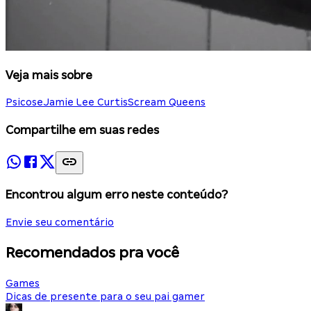
Veja mais sobre
Psicose
Jamie Lee Curtis
Scream Queens
Compartilhe em suas redes
Encontrou algum erro neste conteúdo?
Envie seu comentário
Recomendados pra você
Games
Dicas de presente para o seu pai gamer