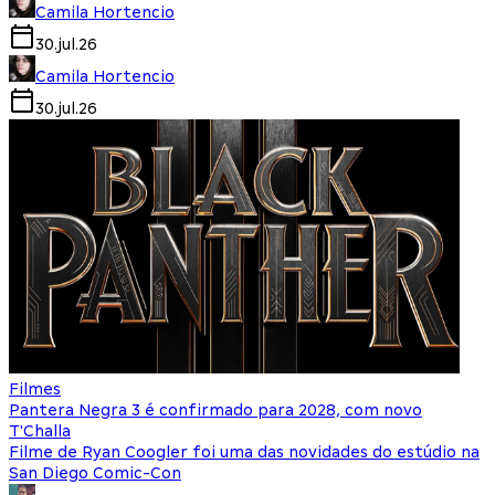
Camila Hortencio
30.jul.26
Camila Hortencio
30.jul.26
Filmes
Pantera Negra 3 é confirmado para 2028, com novo
T'Challa
Filme de Ryan Coogler foi uma das novidades do estúdio na
San Diego Comic-Con