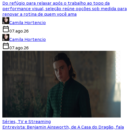
Do refúgio para relaxar após o trabalho ao topo da
performance visual, seleção reúne opções sob medida para
renovar a rotina de quem você ama
Camila Hortencio
07.ago.26
Camila Hortencio
07.ago.26
Séries, TV e Streaming
Entrevista: Benjamin Ainsworth, de A Casa do Dragão, fala