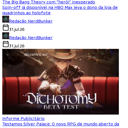
The Big Bang Theory com “herói” inesperado
Spin-off já disponível na HBO Max leva o dono da loja de
quadrinhos ao holofote
Redação NerdBunker
31.jul.26
Redação NerdBunker
31.jul.26
Informe Publicitário
Testamos Silver Palace: O novo RPG de mundo aberto da