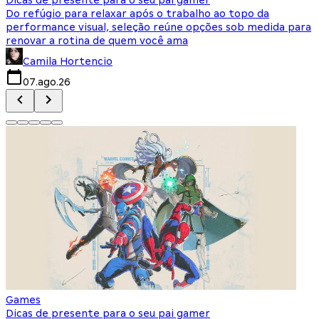
Do refúgio para relaxar após o trabalho ao topo da
d
performance visual, seleção reúne opções sob medida para
J
renovar a rotina de quem você ama
s
Camila Hortencio
07.ago.26
Games
Dicas de presente para o seu pai gamer