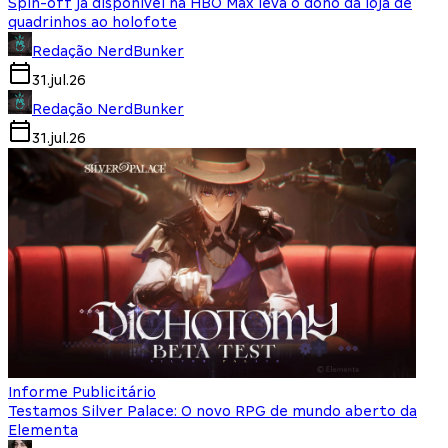
Spin-off já disponível na HBO Max leva o dono da loja de
quadrinhos ao holofote
Redação NerdBunker
31.jul.26
Redação NerdBunker
31.jul.26
Informe Publicitário
Testamos Silver Palace: O novo RPG de mundo aberto da
Elementa