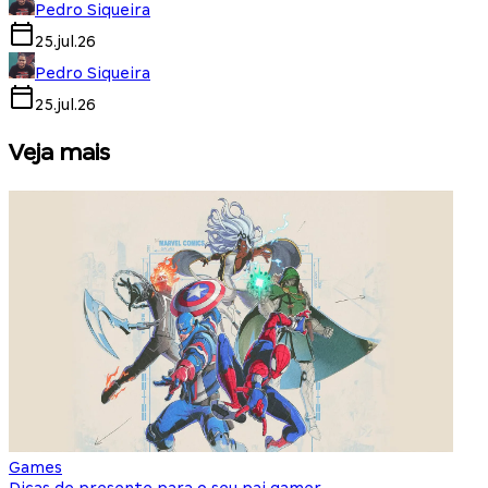
Pedro Siqueira
25.jul.26
Pedro Siqueira
25.jul.26
Veja mais
Games
S
Dicas de presente para o seu pai gamer
E