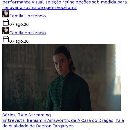
performance visual, seleção reúne opções sob medida para
renovar a rotina de quem você ama
Camila Hortencio
07.ago.26
Camila Hortencio
07.ago.26
Séries, TV e Streaming
Entrevista: Benjamin Ainsworth, de A Casa do Dragão, fala
de dualidade de Daeron Targaryen