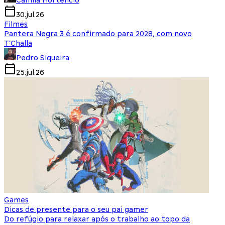
Camila Hortencio
30.jul.26
Filmes
Pantera Negra 3 é confirmado para 2028, com novo
T'Challa
Pedro Siqueira
25.jul.26
Games
Dicas de presente para o seu pai gamer
Do refúgio para relaxar após o trabalho ao topo da