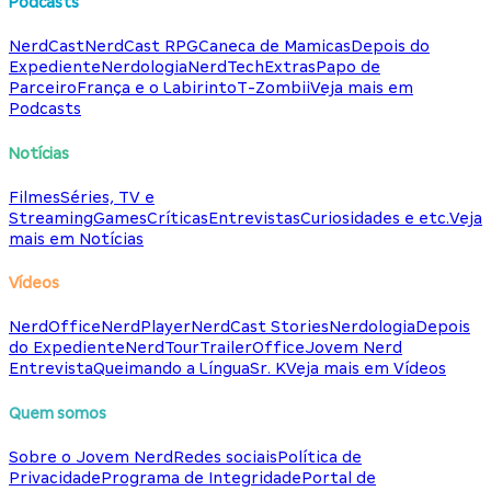
Podcasts
NerdCast
NerdCast RPG
Caneca de Mamicas
Depois do
Expediente
Nerdologia
NerdTech
Extras
Papo de
Parceiro
França e o Labirinto
T-Zombii
Veja mais em
Podcasts
Notícias
Filmes
Séries, TV e
Streaming
Games
Críticas
Entrevistas
Curiosidades e etc.
Veja
mais em Notícias
Vídeos
NerdOffice
NerdPlayer
NerdCast Stories
Nerdologia
Depois
do Expediente
NerdTour
TrailerOffice
Jovem Nerd
Entrevista
Queimando a Língua
Sr. K
Veja mais em Vídeos
Quem somos
Sobre o Jovem Nerd
Redes sociais
Política de
Privacidade
Programa de Integridade
Portal de