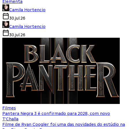
Elementa
Camila Hortencio
30.jul.26
Camila Hortencio
30.jul.26
Filmes
Pantera Negra 3 é confirmado para 2028, com novo
T'Challa
Filme de Ryan Coogler foi uma das novidades do estúdio na