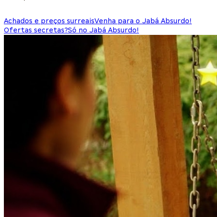
Achados e preços surreais
Venha para o Jabá Absurdo!
Ofertas secretas?
Só no Jabá Absurdo!