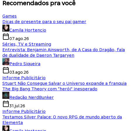
Recomendados pra você
Games
Dicas de presente para o seu pai gamer
Camila Hortencio
07.ago.26
Séries, TV e Streaming
Entrevista: Benjamin Ainsworth, de A Casa do Dragão, fala
de dualidade de Daeron Targaryen
Pedro Siqueira
03.ago.26
Informe Publicitário
Stuart Não Consegue Salvar o Universo expande a franquia
The Big Bang Theory com “herói” inesperado
Redação NerdBunker
31.jul.26
Informe Publicitário
Testamos Silver Palace: O novo RPG de mundo aberto da
Elementa