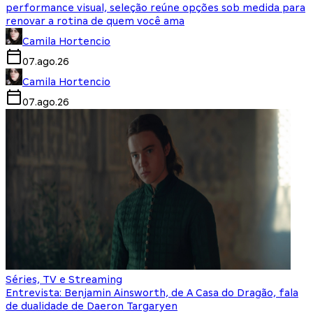
performance visual, seleção reúne opções sob medida para
renovar a rotina de quem você ama
Camila Hortencio
07.ago.26
Camila Hortencio
07.ago.26
Séries, TV e Streaming
Entrevista: Benjamin Ainsworth, de A Casa do Dragão, fala
de dualidade de Daeron Targaryen