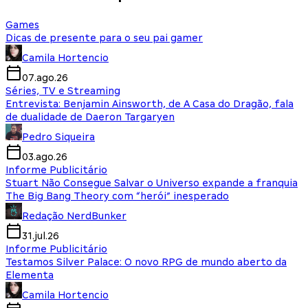
Games
Dicas de presente para o seu pai gamer
Camila Hortencio
07.ago.26
Séries, TV e Streaming
Entrevista: Benjamin Ainsworth, de A Casa do Dragão, fala
de dualidade de Daeron Targaryen
Pedro Siqueira
03.ago.26
Informe Publicitário
Stuart Não Consegue Salvar o Universo expande a franquia
The Big Bang Theory com “herói” inesperado
Redação NerdBunker
31.jul.26
Informe Publicitário
Testamos Silver Palace: O novo RPG de mundo aberto da
Elementa
Camila Hortencio