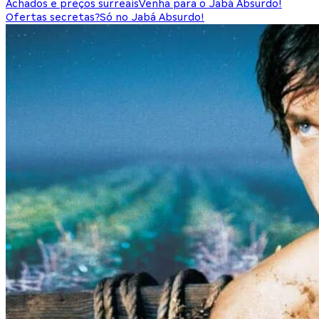
Achados e preços surreais
Venha para o Jabá Absurdo!
Ofertas secretas?
Só no Jabá Absurdo!