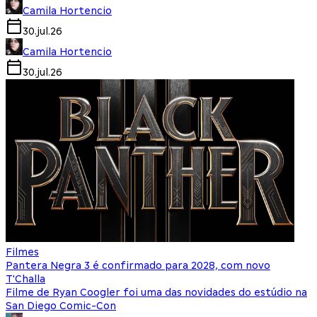
Camila Hortencio
30.jul.26
Camila Hortencio
30.jul.26
Filmes
Pantera Negra 3 é confirmado para 2028, com novo
T'Challa
Filme de Ryan Coogler foi uma das novidades do estúdio na
San Diego Comic-Con