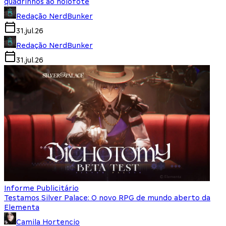
quadrinhos ao holofote
Redação NerdBunker
31.jul.26
Redação NerdBunker
31.jul.26
Informe Publicitário
Testamos Silver Palace: O novo RPG de mundo aberto da
Elementa
Camila Hortencio