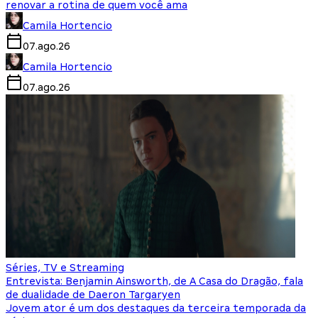
renovar a rotina de quem você ama
Camila Hortencio
07.ago.26
Camila Hortencio
07.ago.26
Séries, TV e Streaming
Entrevista: Benjamin Ainsworth, de A Casa do Dragão, fala
de dualidade de Daeron Targaryen
Jovem ator é um dos destaques da terceira temporada da