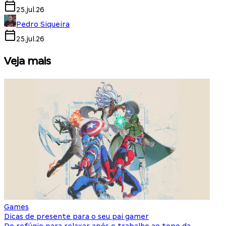
25.jul.26
Pedro Siqueira
25.jul.26
Veja mais
Games
S
Dicas de presente para o seu pai gamer
E
Do refúgio para relaxar após o trabalho ao topo da
d