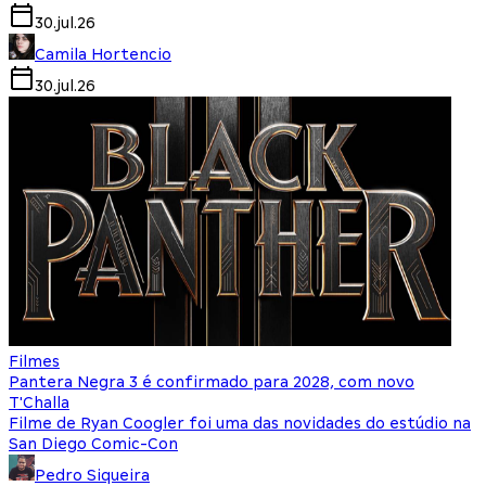
30.jul.26
Camila Hortencio
30.jul.26
Filmes
Pantera Negra 3 é confirmado para 2028, com novo
T'Challa
Filme de Ryan Coogler foi uma das novidades do estúdio na
San Diego Comic-Con
Pedro Siqueira