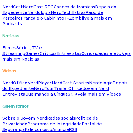
NerdCast
NerdCast RPG
Caneca de Mamicas
Depois do
Expediente
Nerdologia
NerdTech
Extras
Papo de
Parceiro
França e o Labirinto
T-Zombii
Veja mais em
Podcasts
Notícias
Filmes
Séries, TV e
Streaming
Games
Críticas
Entrevistas
Curiosidades e etc.
Veja
mais em Notícias
Vídeos
NerdOffice
NerdPlayer
NerdCast Stories
Nerdologia
Depois
do Expediente
NerdTour
TrailerOffice
Jovem Nerd
Entrevista
Queimando a Língua
Sr. K
Veja mais em Vídeos
Quem somos
Sobre o Jovem Nerd
Redes sociais
Política de
Privacidade
Programa de Integridade
Portal de
Segurança
Fale conosco
Anuncie
RSS