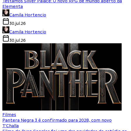
Testamos Silver Palace: O novo RPG de mundo aberto da
Elementa
Camila Hortencio
30.jul.26
Camila Hortencio
30.jul.26
Filmes
Pantera Negra 3 é confirmado para 2028, com novo
T'Challa