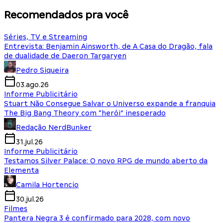
Recomendados pra você
Séries, TV e Streaming
Entrevista: Benjamin Ainsworth, de A Casa do Dragão, fala
de dualidade de Daeron Targaryen
Pedro Siqueira
03.ago.26
Informe Publicitário
Stuart Não Consegue Salvar o Universo expande a franquia
The Big Bang Theory com “herói” inesperado
Redação NerdBunker
31.jul.26
Informe Publicitário
Testamos Silver Palace: O novo RPG de mundo aberto da
Elementa
Camila Hortencio
30.jul.26
Filmes
Pantera Negra 3 é confirmado para 2028, com novo