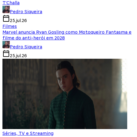
T'Challa
Pedro Siqueira
25.jul.26
Filmes
Marvel anuncia Ryan Gosling como Motoqueiro Fantasma e
filme do anti-herói em 2028
Pedro Siqueira
25.jul.26
Séries, TV e Streaming