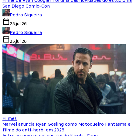
Filme de Ryan Coogler foi uma das novidades do estúdio na
San Diego Comic-Con
Pedro Siqueira
25.jul.26
Pedro Siqueira
25.jul.26
Filmes
Marvel anuncia Ryan Gosling como Motoqueiro Fantasma e
filme do anti-herói em 2028
Astro assume papel que foi de Nicolas Cage