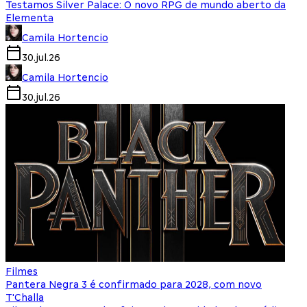
Testamos Silver Palace: O novo RPG de mundo aberto da
Elementa
Camila Hortencio
30.jul.26
Camila Hortencio
30.jul.26
Filmes
Pantera Negra 3 é confirmado para 2028, com novo
T'Challa