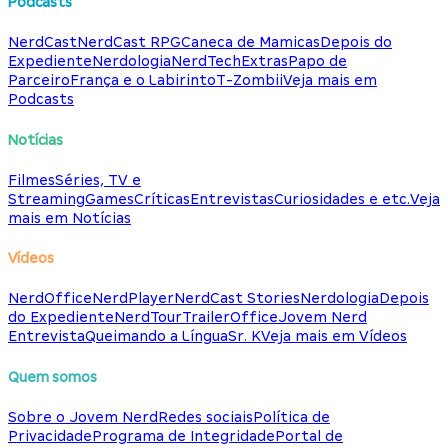
Podcasts
NerdCast
NerdCast RPG
Caneca de Mamicas
Depois do
Expediente
Nerdologia
NerdTech
Extras
Papo de
Parceiro
França e o Labirinto
T-Zombii
Veja mais em
Podcasts
Notícias
Filmes
Séries, TV e
Streaming
Games
Críticas
Entrevistas
Curiosidades e etc.
Veja
mais em Notícias
Vídeos
NerdOffice
NerdPlayer
NerdCast Stories
Nerdologia
Depois
do Expediente
NerdTour
TrailerOffice
Jovem Nerd
Entrevista
Queimando a Língua
Sr. K
Veja mais em Vídeos
Quem somos
Sobre o Jovem Nerd
Redes sociais
Política de
Privacidade
Programa de Integridade
Portal de