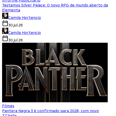
Informe Publicitário
Testamos Silver Palace: O novo RPG de mundo aberto da
Elementa
Camila Hortencio
30.jul.26
Camila Hortencio
30.jul.26
Filmes
Pantera Negra 3 é confirmado para 2028, com novo
T'Challa