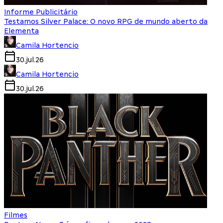
Informe Publicitário
Testamos Silver Palace: O novo RPG de mundo aberto da
Elementa
Camila Hortencio
30.jul.26
Camila Hortencio
30.jul.26
Filmes