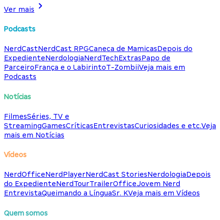
Ver mais
Podcasts
NerdCast
NerdCast RPG
Caneca de Mamicas
Depois do
Expediente
Nerdologia
NerdTech
Extras
Papo de
Parceiro
França e o Labirinto
T-Zombii
Veja mais em
Podcasts
Notícias
Filmes
Séries, TV e
Streaming
Games
Críticas
Entrevistas
Curiosidades e etc.
Veja
mais em Notícias
Vídeos
NerdOffice
NerdPlayer
NerdCast Stories
Nerdologia
Depois
do Expediente
NerdTour
TrailerOffice
Jovem Nerd
Entrevista
Queimando a Língua
Sr. K
Veja mais em Vídeos
Quem somos