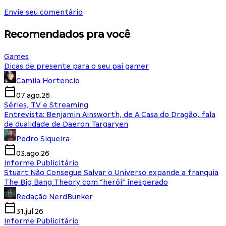
Envie seu comentário
Recomendados pra você
Games
Dicas de presente para o seu pai gamer
Camila Hortencio
07.ago.26
Séries, TV e Streaming
Entrevista: Benjamin Ainsworth, de A Casa do Dragão, fala
de dualidade de Daeron Targaryen
Pedro Siqueira
03.ago.26
Informe Publicitário
Stuart Não Consegue Salvar o Universo expande a franquia
The Big Bang Theory com “herói” inesperado
Redação NerdBunker
31.jul.26
Informe Publicitário