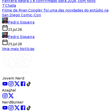
Pantera Negra 3 é confirmado para 2028, com novo
T'Challa
Filme de Ryan Coogler foi uma das novidades do estúdio na
San Diego Comic-Con
Pedro Siqueira
25.jul.26
Pedro Siqueira
25.jul.26
Veja mais Notícias
Jovem Nerd
Azaghal
NerdBunker