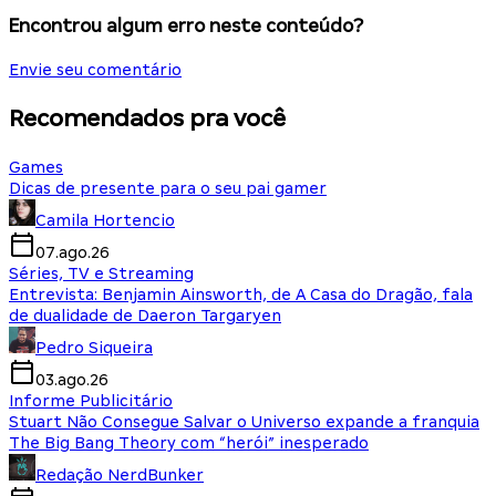
Encontrou algum erro neste conteúdo?
Envie seu comentário
Recomendados pra você
Games
Dicas de presente para o seu pai gamer
Camila Hortencio
07.ago.26
Séries, TV e Streaming
Entrevista: Benjamin Ainsworth, de A Casa do Dragão, fala
de dualidade de Daeron Targaryen
Pedro Siqueira
03.ago.26
Informe Publicitário
Stuart Não Consegue Salvar o Universo expande a franquia
The Big Bang Theory com “herói” inesperado
Redação NerdBunker