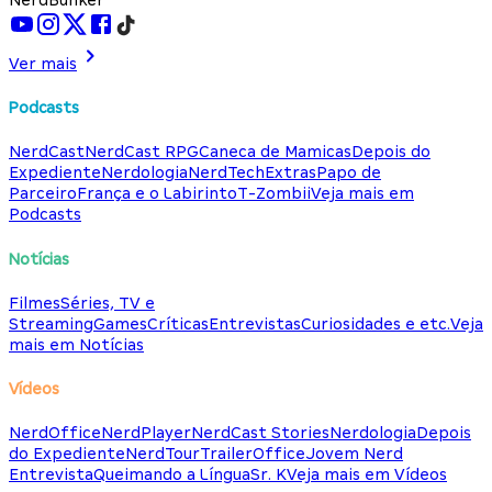
Ver mais
Podcasts
NerdCast
NerdCast RPG
Caneca de Mamicas
Depois do
Expediente
Nerdologia
NerdTech
Extras
Papo de
Parceiro
França e o Labirinto
T-Zombii
Veja mais em
Podcasts
Notícias
Filmes
Séries, TV e
Streaming
Games
Críticas
Entrevistas
Curiosidades e etc.
Veja
mais em Notícias
Vídeos
NerdOffice
NerdPlayer
NerdCast Stories
Nerdologia
Depois
do Expediente
NerdTour
TrailerOffice
Jovem Nerd
Entrevista
Queimando a Língua
Sr. K
Veja mais em Vídeos