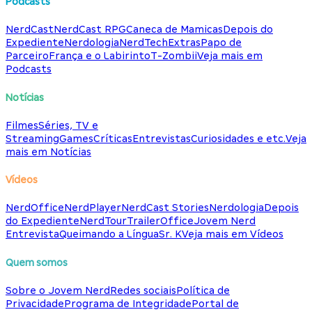
Podcasts
NerdCast
NerdCast RPG
Caneca de Mamicas
Depois do
Expediente
Nerdologia
NerdTech
Extras
Papo de
Parceiro
França e o Labirinto
T-Zombii
Veja mais em
Podcasts
Notícias
Filmes
Séries, TV e
Streaming
Games
Críticas
Entrevistas
Curiosidades e etc.
Veja
mais em Notícias
Vídeos
NerdOffice
NerdPlayer
NerdCast Stories
Nerdologia
Depois
do Expediente
NerdTour
TrailerOffice
Jovem Nerd
Entrevista
Queimando a Língua
Sr. K
Veja mais em Vídeos
Quem somos
Sobre o Jovem Nerd
Redes sociais
Política de
Privacidade
Programa de Integridade
Portal de