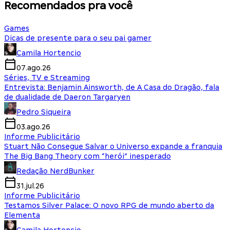
Recomendados pra você
Games
Dicas de presente para o seu pai gamer
Camila Hortencio
07.ago.26
Séries, TV e Streaming
Entrevista: Benjamin Ainsworth, de A Casa do Dragão, fala
de dualidade de Daeron Targaryen
Pedro Siqueira
03.ago.26
Informe Publicitário
Stuart Não Consegue Salvar o Universo expande a franquia
The Big Bang Theory com “herói” inesperado
Redação NerdBunker
31.jul.26
Informe Publicitário
Testamos Silver Palace: O novo RPG de mundo aberto da
Elementa