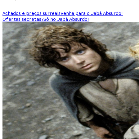
Achados e preços surreais
Venha para o Jabá Absurdo!
Ofertas secretas?
Só no Jabá Absurdo!