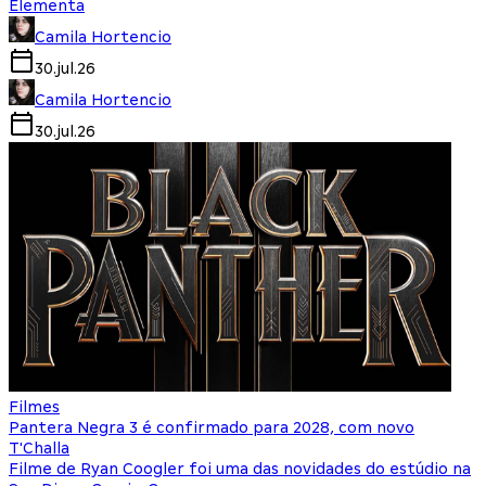
Elementa
Camila Hortencio
30.jul.26
Camila Hortencio
30.jul.26
Filmes
Pantera Negra 3 é confirmado para 2028, com novo
T'Challa
Filme de Ryan Coogler foi uma das novidades do estúdio na