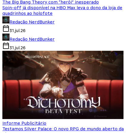
The Big Bang Theory com “herói” inesperado
Spin-off já disponível na HBO Max leva o dono da loja de
quadrinhos ao holofote
Redação NerdBunker
31.jul.26
Redação NerdBunker
31.jul.26
Informe Publicitário
Testamos Silver Palace: O novo RPG de mundo aberto da