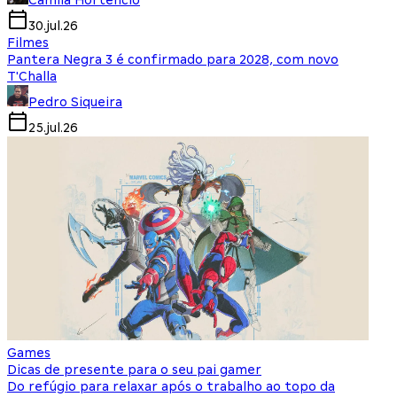
Camila Hortencio
30.jul.26
Filmes
Pantera Negra 3 é confirmado para 2028, com novo
T'Challa
Pedro Siqueira
25.jul.26
Games
Dicas de presente para o seu pai gamer
Do refúgio para relaxar após o trabalho ao topo da