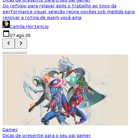
Do refúgio para relaxar após o trabalho ao topo da
d
performance visual, seleção reúne opções sob medida para
J
renovar a rotina de quem você ama
s
Camila Hortencio
07.ago.26
Games
Dicas de presente para o seu pai gamer