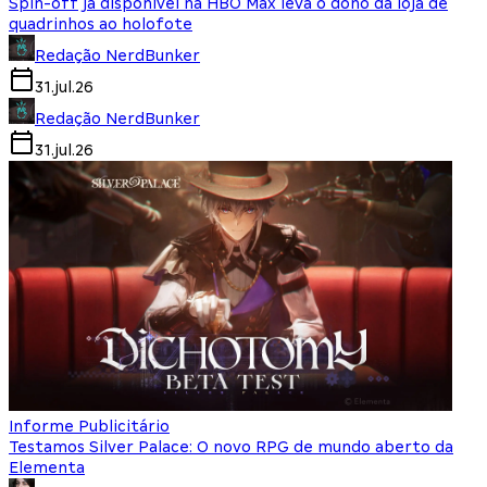
Spin-off já disponível na HBO Max leva o dono da loja de
quadrinhos ao holofote
Redação NerdBunker
31.jul.26
Redação NerdBunker
31.jul.26
Informe Publicitário
Testamos Silver Palace: O novo RPG de mundo aberto da
Elementa