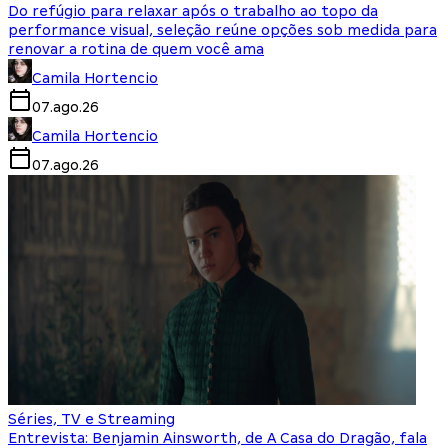
Do refúgio para relaxar após o trabalho ao topo da
performance visual, seleção reúne opções sob medida para
renovar a rotina de quem você ama
Camila Hortencio
07.ago.26
Camila Hortencio
07.ago.26
Séries, TV e Streaming
Entrevista: Benjamin Ainsworth, de A Casa do Dragão, fala