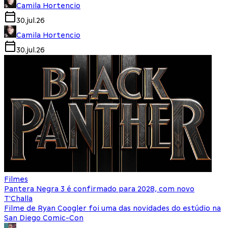
Camila Hortencio
30.jul.26
Camila Hortencio
30.jul.26
Filmes
Pantera Negra 3 é confirmado para 2028, com novo
T'Challa
Filme de Ryan Coogler foi uma das novidades do estúdio na
San Diego Comic-Con