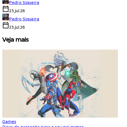
Pedro Siqueira
25.jul.26
Pedro Siqueira
25.jul.26
Veja mais
Games
S
Dicas de presente para o seu pai gamer
E