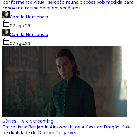
performance visual, seleção reúne opções sob medida para
renovar a rotina de quem você ama
Camila Hortencio
07.ago.26
Camila Hortencio
07.ago.26
Séries, TV e Streaming
Entrevista: Benjamin Ainsworth, de A Casa do Dragão, fala
de dualidade de Daeron Targaryen